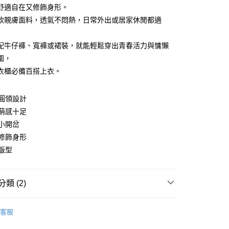
舒適自在又修飾身形。
軟親膚面料，透氣不悶熱，日常外出或居家休閒都適
配牛仔褲、寬褲或裙裝，就能輕鬆穿出青春活力與慵懶
y
圍，
衣櫃必備百搭上衣。
分期
你分期使用說明】
圓領設計
由台灣大哥大提供，台灣大哥大用戶可立即使用無須另外申請。
萌感十足
式選擇「大哥付你分期」，訂單成立後會自動跳轉到大哥付的交易
證手機門號後，選擇欲分期的期數、繳款截止日，確認付款後即
小開岔
。
修飾身形
准額度、可分期數及費用金額請依後續交易確認頁面所載為準。
版型
立30分鐘內，如未前往確認交易或遇審核未通過，訂單將自動取
付款
「轉專審核」未通過狀況，表示未達大哥付你分期系統評分，恕
0，滿NT$699(含以上)免運費
評估內容。
式說明】
類 (2)
家取貨
項不併入電信帳單，「大哥付你分期」於每月結算日後寄送繳費提
0，滿NT$699(含以上)免運費
Ｔ
短袖棉Ｔ
訊連結打開帳單後，可選擇「超商條碼／台灣大直營門市／銀行轉
客服
付／iPASS MONEY」等通路繳費。
新上架｜新品好評上市 ✦
0527新品【夏日拾光】
付款