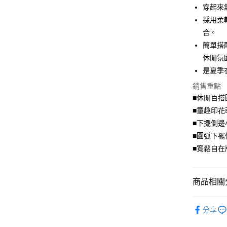
穿起來
街口支付
採用柔
合。
悠遊付
簡單搭
Google Pa
休閒氛
是夏季
大哥付你
相關說明
銷售重點
【大哥付
■休閒百搭
ATM付款
1.本服務
■童趣印花
2.付款方
流程，驗
■下擺側邊
完成交易
運送方式
■圓弧下襬
3.實際核
■寬鬆自在
4.訂單成
全家取貨
消。如遇
每筆NT$7
無法說明
【繳款方
商品相關分
付款後全
1.分期款
醒簡訊。
每筆NT$7
舒適．棉
2.透過簡
分享
帳／街口支
🎊✦ 最
7-11取貨