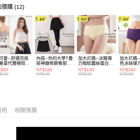
【注意事
每筆NT$7
價購 (12)
1.本服務
用戶於交
付款後7-1
款買賣價
每筆NT$7
2.基於同
資料（包
宅配
用，由本
3.完整用
每筆NT$1
可愛--舒適百搭
內搭--你的大學T疊
加大尺碼--淡雅彈
加大尺碼-
身莫代爾棉短版
搭神器修飾臀部下
力暗紋蠶絲蛋白無
色冰絲彈
肩帶素色背心
擺萬用內搭裙/遮臀
痕蕾絲三角內褲
臀無痕中
T$90
NT$180
NT$140
NT$140
.黑.灰L-2L)-
裙(黑2L-6L)-Q155
(白.粉.藍.黃XL-
褲(黑.紅.粉
$100
NT$190
NT$150
NT$150
582眼圈熊中大
眼圈熊中大尺碼
3L)-L28眼圈熊中
3L)-L1
碼
大尺碼
大尺碼
說明
相關推薦