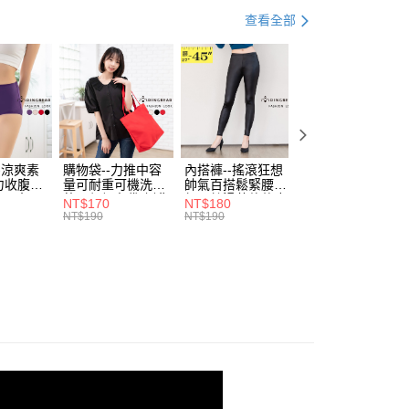
項】
0，滿NT$799(含以上)免運費
查看全部
係由「台灣大哥大股份有限公司」（以下簡稱本公司）所提供，讓
易時，得透過本服務購買商品或服務，並由商店將買賣／分期付
1取貨
金債權讓與本公司後，依約使用本公司帳單繳交帳款。
0，滿NT$699(含以上)免運費
意付款使用「大哥付你分期」之契約關係目的，商店將以您的個人
含姓名、電話或地址）提供予台灣大哥大進項蒐集、處理及利
公司與您本人進行分期帳單所需資料之確認、核對及更正。
戶服務條款，請詳閱以下連結：
https://oppay.tw/userRule
00，滿NT$1,000(含以上)免運費
-涼爽素
購物袋--力推中容
內搭褲--搖滾狂想
加大尺碼--顯瘦超
力收腹提
量可耐重可機洗烘
帥氣百搭鬆緊腰頭
彈力貼身親膚美腿
腰三角內
乾環保帆布袋/側背
超彈絲滑薄款仿皮
收腹提臀無痕高腰
NT$170
NT$180
NT$90
.紫L-
包(黑.紅.米F)-
褲(黑XL-6L)-R179
內搭連身褲襪(黑.
NT$190
NT$190
NT$100
7眼圈熊中
B201眼圈熊中大尺
眼圈熊中大尺碼
膚F)-Z63眼圈熊
碼
大尺碼