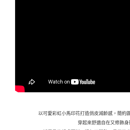
以可愛彩虹小馬印花打造俏皮減齡感，簡約
穿起來舒適自在又修飾身