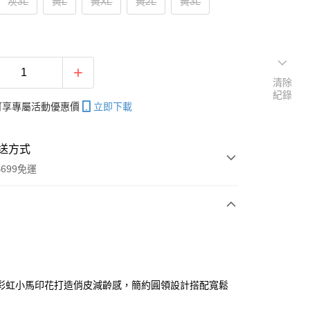
灰3L
黃L
黃XL
黃2L
黃3L
清除
紀錄
帳可享專屬活動優惠價
立即下載
送方式
699免運
次付款
付款
彩虹小馬印花打造俏皮減齡感，簡約圓領設計搭配寬鬆