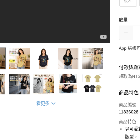
灰2L
數量
App 結
付款與運
超取滿NT$
付款方式
商品特色
看更多
信用卡一
商品編號
11836028
超商取貨
商品特色
LINE Pay
以可愛
版型，
Apple Pay