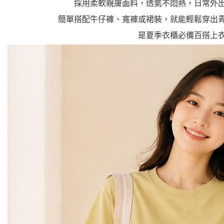
採用柔軟親膚面料，透氣不悶熱，日常外
簡單搭配牛仔褲、寬褲或裙裝，就能輕鬆穿出
是夏季衣櫃必備百搭上