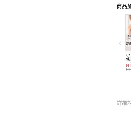
商品加
小
修
細
N
(白
NT
U
尺
詳細