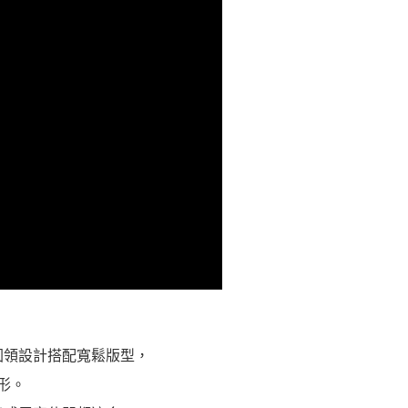
圓領設計搭配寬鬆版型，
形。