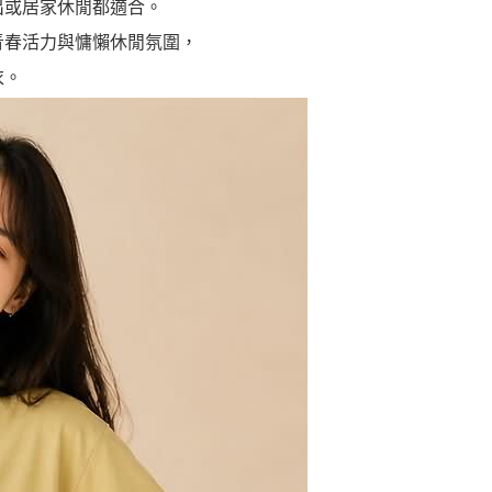
出或居家休閒都適合。
青春活力與慵懶休閒氛圍，
衣。