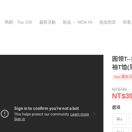
熱銷．Top 100
最新活動
新品 ‧ NEW IN
追加到貨
新客
圓領T
袖T恤(
App 獨享
NT$780
NT$3
選項
黑L