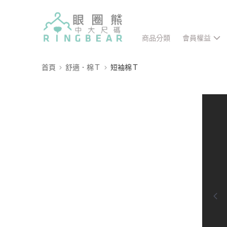
商品分類
會員權益
首頁
舒適．棉Ｔ
短袖棉Ｔ