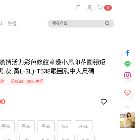
0
入店好禮
--熱情活力彩色條紋童趣小馬印花圓領短
黑.灰.黃L-3L)-T538眼圈熊中大尺碼
活動
超取滿NT$699免運
90
黑XL
黑2L
黑3L
灰L
灰XL