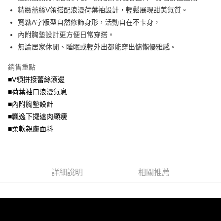
法說明評估內容。
精緻蕾絲V領搭配浪漫荷葉袖設計，輕鬆展現甜美氣質。
付款後全家取貨
【繳款方式說明】
寬鬆A字版型自然修飾身形，活動自在不卡身，
1.分期款項不併入電信帳單，「大哥付你分期」於每月結算日後寄送繳費提
每筆NT$70，滿NT$699(含以上)免運費
內附胸墊設計更方便日常穿搭。
醒簡訊。
2.透過簡訊連結打開帳單後，可選擇「超商條碼／台灣大直營門市／銀行轉
無論居家休閒、睡眠或輕外出都能穿出慵懶優雅感。
7-11取貨付款
帳／街口支付／iPASS MONEY」等通路繳費。
每筆NT$70，滿NT$799(含以上)免運費
銷售重點
【注意事項】
付款後7-11取貨
1.本服務係由「台灣大哥大股份有限公司」（以下簡稱本公司）所提供，讓
■V領拼接蕾絲滾邊
用戶於交易時，得透過本服務購買商品或服務，並由商店將買賣／分期付款
■荷葉袖口浪漫氣息
每筆NT$70，滿NT$699(含以上)免運費
買賣價金債權讓與本公司後，依約使用本公司帳單繳交帳款。
■內附胸墊設計
2.基於同意付款使用「大哥付你分期」之契約關係目的，商店將以您的個人
宅配
資料（包含姓名、電話或地址）提供予台灣大哥大進項蒐集、處理及利用，
■飄逸下擺遮肉顯瘦
由本公司與您本人進行分期帳單所需資料之確認、核對及更正。
每筆NT$100，滿NT$1,000(含以上)免運費
■柔軟親膚面料
3.完整用戶服務條款，請詳閱以下連結：
https://oppay.tw/userRule
詳細說明
相關推薦