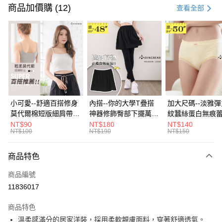
信用卡一次付款
商品加價購 (12)
查看全部
超商取貨付款
LINE Pay
Apple Pay
街口支付
悠遊付
小可愛--舒適百搭修身
內搭--你的大學T疊搭
加大尺碼--淡雅
莫代爾棉短版細肩帶素
神器修飾臀部下擺萬用
紋蠶絲蛋白無痕
Google Pay
色背心(白.黑.灰L-2L)-
內搭裙/遮臀裙(黑2L-
角內褲(白.粉.藍.黃
NT$90
NT$180
NT$140
NT$100
NT$190
NT$150
U582眼圈熊中大尺碼
6L)-Q155眼圈熊中大
3L)-L28眼圈熊
大哥付你分期
尺碼
碼
相關說明
商品特色
【大哥付你分期使用說明】
ATM付款
1.本服務由台灣大哥大提供，台灣大哥大用戶可立即使用無須另外申請。
商品編號
2.付款方式選擇「大哥付你分期」，訂單成立後會自動跳轉到大哥付的交易
流程，驗證手機門號後，選擇欲分期的期數、繳款截止日，確認付款後即完
11836017
運送方式
成交易。
3.實際核准額度、可分期數及費用金額請依後續交易確認頁面所載為準。
全家取貨付款
商品特色
4.訂單成立30分鐘內，如未前往確認交易或遇審核未通過，訂單將自動取
溫柔感滿分的居家洋裝，採用柔軟親膚面料，穿著舒適透氣。
每筆NT$70，滿NT$699(含以上)免運費
消。如遇「轉專審核」未通過狀況，表示未達大哥付你分期系統評分，恕無