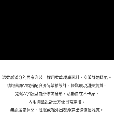
溫柔感滿分的居家洋裝，採用柔軟親膚面料，穿著舒適透氣。
精緻蕾絲V領搭配浪漫荷葉袖設計，輕鬆展現甜美氣質。
寬鬆A字版型自然修飾身形，活動自在不卡身，
內附胸墊設計更方便日常穿搭。
無論居家休閒、睡眠或輕外出都能穿出慵懶優雅感。