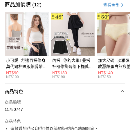
信用卡一次付款
商品加價購 (12)
查看全部
超商取貨付款
LINE Pay
Apple Pay
街口支付
悠遊付
小可愛--舒適百搭修身
內搭--你的大學T疊搭
加大尺碼--淡雅
莫代爾棉短版細肩帶素
神器修飾臀部下擺萬用
紋蠶絲蛋白無痕
Google Pay
色背心(白.黑.灰L-2L)-
內搭裙/遮臀裙(黑2L-
角內褲(白.粉.藍.黃
NT$90
NT$180
NT$140
NT$100
NT$190
NT$150
U582眼圈熊中大尺碼
6L)-Q155眼圈熊中大
3L)-L28眼圈熊
大哥付你分期
尺碼
碼
相關說明
商品特色
【大哥付你分期使用說明】
ATM付款
1.本服務由台灣大哥大提供，台灣大哥大用戶可立即使用無須另外申請。
商品編號
2.付款方式選擇「大哥付你分期」，訂單成立後會自動跳轉到大哥付的交易
流程，驗證手機門號後，選擇欲分期的期數、繳款截止日，確認付款後即完
11780747
運送方式
成交易。
3.實際核准額度、可分期數及費用金額請依後續交易確認頁面所載為準。
全家取貨付款
商品特色
4.訂單成立30分鐘內，如未前往確認交易或遇審核未通過，訂單將自動取
這款愛的花朵印花T恤以簡約版型結合繽紛圖案，
每筆NT$70，滿NT$699(含以上)免運費
消。如遇「轉專審核」未通過狀況，表示未達大哥付你分期系統評分，恕無