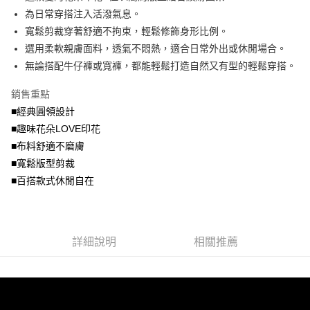
法說明評估內容。
為日常穿搭注入活潑氣息。
付款後全家取貨
【繳款方式說明】
寬鬆剪裁穿著舒適不拘束，輕鬆修飾身形比例。
1.分期款項不併入電信帳單，「大哥付你分期」於每月結算日後寄送繳費提
每筆NT$70，滿NT$699(含以上)免運費
選用柔軟親膚面料，透氣不悶熱，適合日常外出或休閒場合。
醒簡訊。
2.透過簡訊連結打開帳單後，可選擇「超商條碼／台灣大直營門市／銀行轉
無論搭配牛仔褲或寬褲，都能輕鬆打造自然又有型的輕鬆穿搭。
7-11取貨付款
帳／街口支付／iPASS MONEY」等通路繳費。
每筆NT$70，滿NT$799(含以上)免運費
銷售重點
【注意事項】
付款後7-11取貨
1.本服務係由「台灣大哥大股份有限公司」（以下簡稱本公司）所提供，讓
■經典圓領設計
用戶於交易時，得透過本服務購買商品或服務，並由商店將買賣／分期付款
■趣味花朵LOVE印花
每筆NT$70，滿NT$699(含以上)免運費
買賣價金債權讓與本公司後，依約使用本公司帳單繳交帳款。
■布料舒適不磨膚
2.基於同意付款使用「大哥付你分期」之契約關係目的，商店將以您的個人
宅配
資料（包含姓名、電話或地址）提供予台灣大哥大進項蒐集、處理及利用，
■寬鬆版型剪裁
由本公司與您本人進行分期帳單所需資料之確認、核對及更正。
每筆NT$100，滿NT$1,000(含以上)免運費
■百搭款式休閒自在
3.完整用戶服務條款，請詳閱以下連結：
https://oppay.tw/userRule
詳細說明
相關推薦