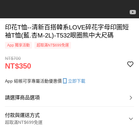
印花T恤--清新百搭韓系LOVE碎花字母印圖短
袖T恤(藍.杏M-2L)-T532眼圈熊中大尺碼
App 獨享活動
超取滿NT$699免運
NT$700
NT$350
App 結帳可享專屬活動優惠價
立即下載
請選擇商品選項
付款與運送方式
超取滿NT$699免運
付款方式