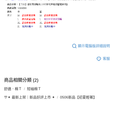
顯示電腦版詳細說明
客服
商品相關分類 (2)
舒適．棉Ｔ
短袖棉Ｔ
🎊✦ 最新上架｜新品好評上市 ✦
0506新品【初夏輕著】