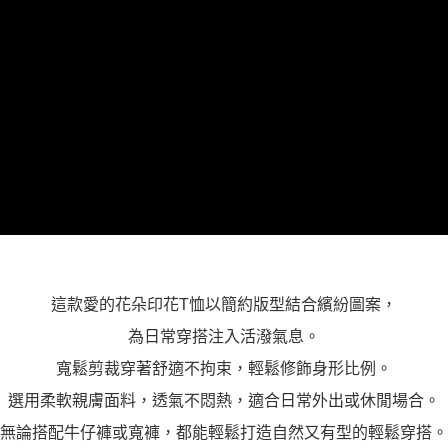
這款愛的花朵印花T恤以簡約版型結合繽紛圖案，
為日常穿搭注入活潑氣息。
寬鬆剪裁穿著舒適不拘束，輕鬆修飾身形比例。
選用柔軟親膚面料，透氣不悶熱，適合日常外出或休閒場合。
無論搭配牛仔褲或寬褲，都能輕鬆打造自然又有型的輕鬆穿搭。