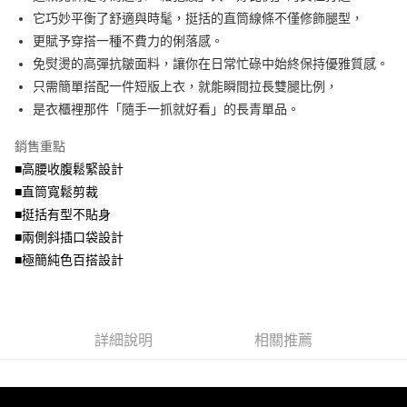
法說明評估內容。
它巧妙平衡了舒適與時髦，挺括的直筒線條不僅修飾腿型，
付款後全家取貨
【繳款方式說明】
更賦予穿搭一種不費力的俐落感。
1.分期款項不併入電信帳單，「大哥付你分期」於每月結算日後寄送繳費提
每筆NT$70，滿NT$699(含以上)免運費
免熨燙的高彈抗皺面料，讓你在日常忙碌中始終保持優雅質感。
醒簡訊。
2.透過簡訊連結打開帳單後，可選擇「超商條碼／台灣大直營門市／銀行轉
只需簡單搭配一件短版上衣，就能瞬間拉長雙腿比例，
7-11取貨付款
帳／街口支付／iPASS MONEY」等通路繳費。
是衣櫃裡那件「隨手一抓就好看」的長青單品。
每筆NT$70，滿NT$799(含以上)免運費
【注意事項】
付款後7-11取貨
1.本服務係由「台灣大哥大股份有限公司」（以下簡稱本公司）所提供，讓
銷售重點
用戶於交易時，得透過本服務購買商品或服務，並由商店將買賣／分期付款
■高腰收腹鬆緊設計
每筆NT$70，滿NT$699(含以上)免運費
買賣價金債權讓與本公司後，依約使用本公司帳單繳交帳款。
■直筒寬鬆剪裁
2.基於同意付款使用「大哥付你分期」之契約關係目的，商店將以您的個人
宅配
資料（包含姓名、電話或地址）提供予台灣大哥大進項蒐集、處理及利用，
■挺括有型不貼身
由本公司與您本人進行分期帳單所需資料之確認、核對及更正。
每筆NT$100，滿NT$1,000(含以上)免運費
■兩側斜插口袋設計
3.完整用戶服務條款，請詳閱以下連結：
https://oppay.tw/userRule
■極簡純色百搭設計
詳細說明
相關推薦