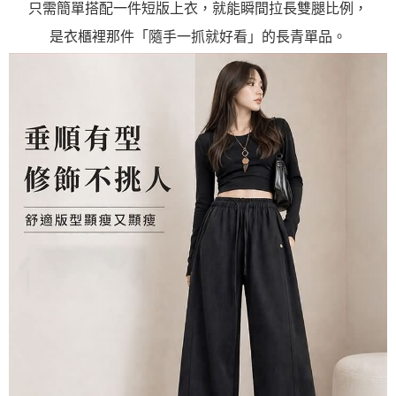
只需簡單搭配一件短版上衣，就能瞬間拉長雙腿比例，
是衣櫃裡那件「隨手一抓就好看」的長青單品。