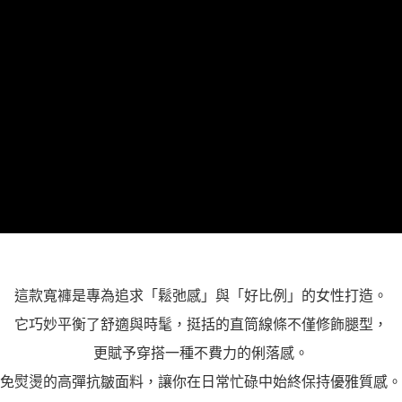
這款寬褲是專為追求「鬆弛感」與「好比例」的女性打造。
它巧妙平衡了舒適與時髦，挺括的直筒線條不僅修飾腿型，
更賦予穿搭一種不費力的俐落感。
免熨燙的高彈抗皺面料，讓你在日常忙碌中始終保持優雅質感。