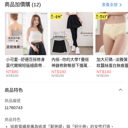
信用卡一次付款
商品加價購 (12)
查看全部
超商取貨付款
LINE Pay
Apple Pay
街口支付
悠遊付
小可愛--舒適百搭修身
內搭--你的大學T疊搭
加大尺碼--淡雅
莫代爾棉短版細肩帶素
神器修飾臀部下擺萬用
紋蠶絲蛋白無痕
Google Pay
色背心(白.黑.灰L-2L)-
內搭裙/遮臀裙(黑2L-
角內褲(白.粉.藍.黃
NT$90
NT$180
NT$140
NT$100
NT$190
NT$150
U582眼圈熊中大尺碼
6L)-Q155眼圈熊中大
3L)-L28眼圈熊
大哥付你分期
尺碼
碼
相關說明
商品特色
【大哥付你分期使用說明】
ATM付款
1.本服務由台灣大哥大提供，台灣大哥大用戶可立即使用無須另外申請。
商品編號
2.付款方式選擇「大哥付你分期」，訂單成立後會自動跳轉到大哥付的交易
流程，驗證手機門號後，選擇欲分期的期數、繳款截止日，確認付款後即完
11780743
運送方式
成交易。
3.實際核准額度、可分期數及費用金額請依後續交易確認頁面所載為準。
全家取貨付款
商品特色
4.訂單成立30分鐘內，如未前往確認交易或遇審核未通過，訂單將自動取
這款寬褲是專為追求「鬆弛感」與「好比例」的女性打造。
每筆NT$70，滿NT$699(含以上)免運費
消。如遇「轉專審核」未通過狀況，表示未達大哥付你分期系統評分，恕無