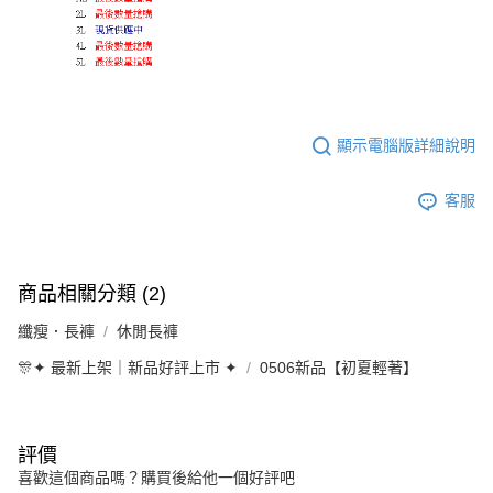
顯示電腦版詳細說明
客服
商品相關分類 (2)
纖瘦．長褲
休閒長褲
🎊✦ 最新上架｜新品好評上市 ✦
0506新品【初夏輕著】
評價
喜歡這個商品嗎？購買後給他一個好評吧