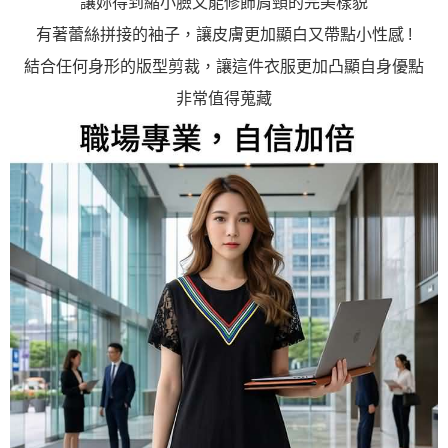
讓妳得到縮小臉又能修飾肩頸的完美樣貌
有著蕾絲拼接的袖子，讓皮膚更加顯白又帶點小性感 !
結合任何身形的版型剪裁，讓這件衣服更加凸顯自身優點
非常值得蒐藏