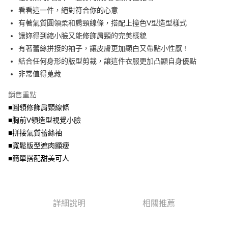
法說明評估內容。
看看這一件，絕對符合你的心意
付款後全家取貨
【繳款方式說明】
有著氣質圓領柔和肩頸線條，搭配上撞色V型造型樣式
1.分期款項不併入電信帳單，「大哥付你分期」於每月結算日後寄送繳費提
每筆NT$70，滿NT$699(含以上)免運費
讓妳得到縮小臉又能修飾肩頸的完美樣貌
醒簡訊。
2.透過簡訊連結打開帳單後，可選擇「超商條碼／台灣大直營門市／銀行轉
有著蕾絲拼接的袖子，讓皮膚更加顯白又帶點小性感 !
7-11取貨付款
帳／街口支付／iPASS MONEY」等通路繳費。
結合任何身形的版型剪裁，讓這件衣服更加凸顯自身優點
每筆NT$70，滿NT$799(含以上)免運費
【注意事項】
非常值得蒐藏
付款後7-11取貨
1.本服務係由「台灣大哥大股份有限公司」（以下簡稱本公司）所提供，讓
用戶於交易時，得透過本服務購買商品或服務，並由商店將買賣／分期付款
銷售重點
每筆NT$70，滿NT$699(含以上)免運費
買賣價金債權讓與本公司後，依約使用本公司帳單繳交帳款。
■圓領修飾肩頸線條
2.基於同意付款使用「大哥付你分期」之契約關係目的，商店將以您的個人
宅配
資料（包含姓名、電話或地址）提供予台灣大哥大進項蒐集、處理及利用，
■胸前V領造型視覺小臉
由本公司與您本人進行分期帳單所需資料之確認、核對及更正。
每筆NT$100，滿NT$1,000(含以上)免運費
■拼接氣質蕾絲袖
3.完整用戶服務條款，請詳閱以下連結：
https://oppay.tw/userRule
■寬鬆版型遮肉顯瘦
■簡單搭配甜美可人
詳細說明
相關推薦