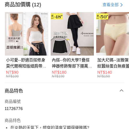
信用卡一次付款
商品加價購 (12)
查看全部
超商取貨付款
LINE Pay
Apple Pay
街口支付
悠遊付
小可愛--舒適百搭修身
內搭--你的大學T疊搭
加大尺碼--淡雅
莫代爾棉短版細肩帶素
神器修飾臀部下擺萬用
紋蠶絲蛋白無痕
Google Pay
色背心(白.黑.灰L-2L)-
內搭裙/遮臀裙(黑2L-
角內褲(白.粉.藍.黃
NT$90
NT$180
NT$140
NT$100
NT$190
NT$150
U582眼圈熊中大尺碼
6L)-Q155眼圈熊中大
3L)-L28眼圈熊
大哥付你分期
尺碼
碼
相關說明
商品特色
【大哥付你分期使用說明】
ATM付款
1.本服務由台灣大哥大提供，台灣大哥大用戶可立即使用無須另外申請。
商品編號
2.付款方式選擇「大哥付你分期」，訂單成立後會自動跳轉到大哥付的交易
流程，驗證手機門號後，選擇欲分期的期數、繳款截止日，確認付款後即完
11726776
運送方式
成交易。
3.實際核准額度、可分期數及費用金額請依後續交易確認頁面所載為準。
全家取貨付款
商品特色
4.訂單成立30分鐘內，如未前往確認交易或遇審核未通過，訂單將自動取
在炎熱的天氣下，想穿的清爽又顯得優雅嗎?
每筆NT$70，滿NT$699(含以上)免運費
消。如遇「轉專審核」未通過狀況，表示未達大哥付你分期系統評分，恕無