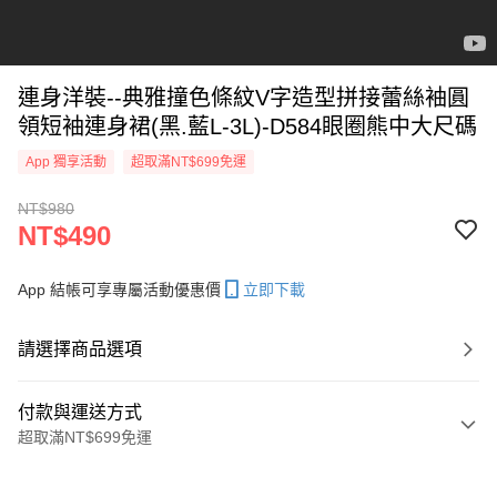
連身洋裝--典雅撞色條紋V字造型拼接蕾絲袖圓
領短袖連身裙(黑.藍L-3L)-D584眼圈熊中大尺碼
App 獨享活動
超取滿NT$699免運
NT$980
NT$490
App 結帳可享專屬活動優惠價
立即下載
請選擇商品選項
付款與運送方式
超取滿NT$699免運
付款方式