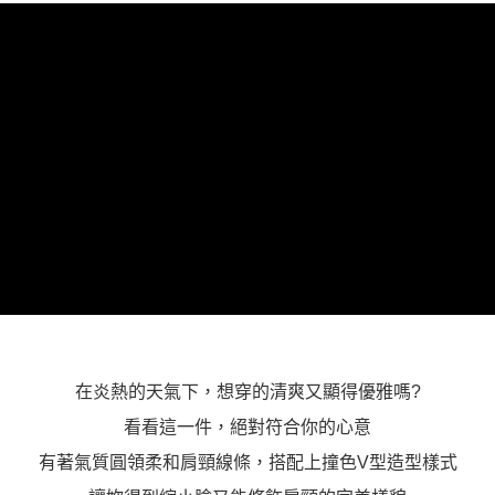
在炎熱的天氣下，想穿的清爽又顯得優雅嗎?
看看這一件，絕對符合你的心意
有著氣質圓領柔和肩頸線條，搭配上撞色V型造型樣式