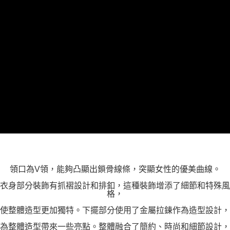
領口為V領，能夠凸顯出鎖骨線條，突顯女性的優美曲線。
衣身部分裝飾有抓褶設計和排釦，這種裝飾增添了細節和特殊風
格，
使整體造型更加獨特。下擺部分使用了金屬拉鍊作為造型設計，
為整體造型帶來一些亮點。整體融合了簡約、時尚和細節設計，