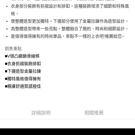
法說明評估內容。
衣身部分裝飾有抓褶設計和排釦，這種裝飾增添了細節和特殊風
付款後全家取貨
【繳款方式說明】
格，
1.分期款項不併入電信帳單，「大哥付你分期」於每月結算日後寄送繳費提
每筆NT$70，滿NT$699(含以上)免運費
使整體造型更加獨特。下擺部分使用了金屬拉鍊作為造型設計，
醒簡訊。
2.透過簡訊連結打開帳單後，可選擇「超商條碼／台灣大直營門市／銀行轉
為整體造型帶來一些亮點。整體融合了簡約、時尚和細節設計，
7-11取貨付款
帳／街口支付／iPASS MONEY」等通路繳費。
是值得值得擁有的時尚單品，來點不一樣的上衣吧!推薦給您~
每筆NT$70，滿NT$799(含以上)免運費
【注意事項】
付款後7-11取貨
1.本服務係由「台灣大哥大股份有限公司」（以下簡稱本公司）所提供，讓
銷售重點
用戶於交易時，得透過本服務購買商品或服務，並由商店將買賣／分期付款
■V領凸顯鎖骨線條
每筆NT$70，滿NT$699(含以上)免運費
買賣價金債權讓與本公司後，依約使用本公司帳單繳交帳款。
■衣身抓褶裝飾排釦
2.基於同意付款使用「大哥付你分期」之契約關係目的，商店將以您的個人
宅配
資料（包含姓名、電話或地址）提供予台灣大哥大進項蒐集、處理及利用，
■下擺造型金屬拉鍊
由本公司與您本人進行分期帳單所需資料之確認、核對及更正。
每筆NT$100，滿NT$1,000(含以上)免運費
■獨特風格值得擁有
3.完整用戶服務條款，請詳閱以下連結：
https://oppay.tw/userRule
■親膚舒適質感極佳
詳細說明
相關推薦