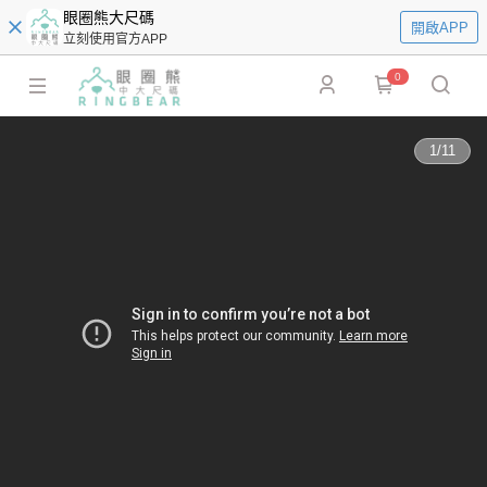
眼圈熊大尺碼
開啟APP
立刻使用官方APP
0
1
/
11