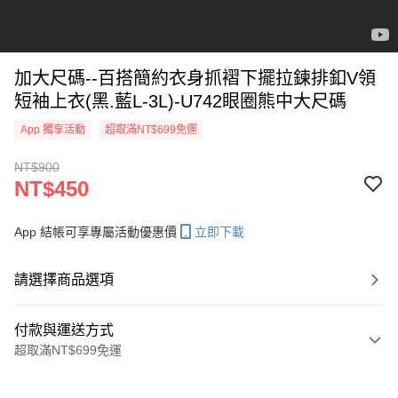
加大尺碼--百搭簡約衣身抓褶下擺拉鍊排釦V領
短袖上衣(黑.藍L-3L)-U742眼圈熊中大尺碼
App 獨享活動
超取滿NT$699免運
NT$900
NT$450
App 結帳可享專屬活動優惠價
立即下載
請選擇商品選項
付款與運送方式
超取滿NT$699免運
付款方式