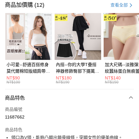
信用卡一次付款
商品加價購 (12)
查看全部
超商取貨付款
LINE Pay
Apple Pay
街口支付
悠遊付
小可愛--舒適百搭修身
內搭--你的大學T疊搭
加大尺碼--淡雅
莫代爾棉短版細肩帶素
神器修飾臀部下擺萬用
紋蠶絲蛋白無痕
Google Pay
色背心(白.黑.灰L-2L)-
內搭裙/遮臀裙(黑2L-
角內褲(白.粉.藍.黃
NT$90
NT$180
NT$140
NT$100
NT$190
NT$150
U582眼圈熊中大尺碼
6L)-Q155眼圈熊中大
3L)-L28眼圈熊
大哥付你分期
尺碼
碼
相關說明
商品特色
【大哥付你分期使用說明】
ATM付款
1.本服務由台灣大哥大提供，台灣大哥大用戶可立即使用無須另外申請。
商品編號
2.付款方式選擇「大哥付你分期」，訂單成立後會自動跳轉到大哥付的交易
流程，驗證手機門號後，選擇欲分期的期數、繳款截止日，確認付款後即完
11687662
運送方式
成交易。
3.實際核准額度、可分期數及費用金額請依後續交易確認頁面所載為準。
全家取貨付款
商品特色
4.訂單成立30分鐘內，如未前往確認交易或遇審核未通過，訂單將自動取
領口為V領，能夠凸顯出鎖骨線條，突顯女性的優美曲線。
每筆NT$70，滿NT$699(含以上)免運費
消。如遇「轉專審核」未通過狀況，表示未達大哥付你分期系統評分，恕無