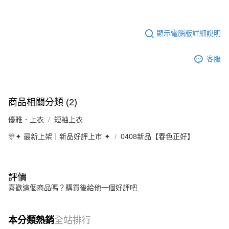
顯示電腦版詳細說明
客服
商品相關分類 (2)
優雅．上衣
短袖上衣
🎊✦ 最新上架｜新品好評上市 ✦
0408新品【春色正好】
評價
喜歡這個商品嗎？購買後給他一個好評吧
本分類熱銷
全站排行