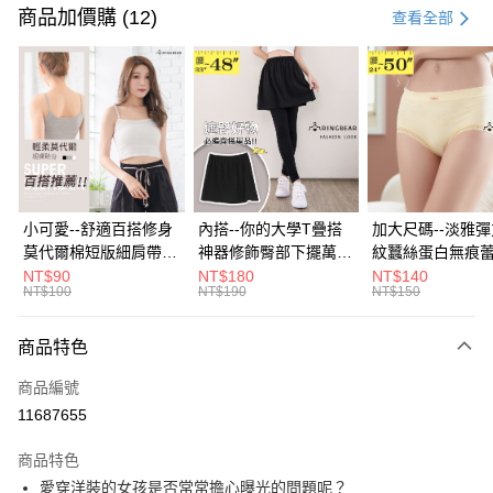
信用卡一次付款
商品加價購 (12)
查看全部
超商取貨付款
LINE Pay
Apple Pay
街口支付
悠遊付
小可愛--舒適百搭修身
內搭--你的大學T疊搭
加大尺碼--淡雅
莫代爾棉短版細肩帶素
神器修飾臀部下擺萬用
紋蠶絲蛋白無痕
Google Pay
色背心(白.黑.灰L-2L)-
內搭裙/遮臀裙(黑2L-
角內褲(白.粉.藍.黃
NT$90
NT$180
NT$140
NT$100
NT$190
NT$150
U582眼圈熊中大尺碼
6L)-Q155眼圈熊中大
3L)-L28眼圈熊
大哥付你分期
尺碼
碼
相關說明
商品特色
【大哥付你分期使用說明】
ATM付款
1.本服務由台灣大哥大提供，台灣大哥大用戶可立即使用無須另外申請。
商品編號
2.付款方式選擇「大哥付你分期」，訂單成立後會自動跳轉到大哥付的交易
流程，驗證手機門號後，選擇欲分期的期數、繳款截止日，確認付款後即完
11687655
運送方式
成交易。
3.實際核准額度、可分期數及費用金額請依後續交易確認頁面所載為準。
全家取貨付款
商品特色
4.訂單成立30分鐘內，如未前往確認交易或遇審核未通過，訂單將自動取
愛穿洋裝的女孩是否常常擔心曝光的問題呢？
每筆NT$70，滿NT$699(含以上)免運費
消。如遇「轉專審核」未通過狀況，表示未達大哥付你分期系統評分，恕無