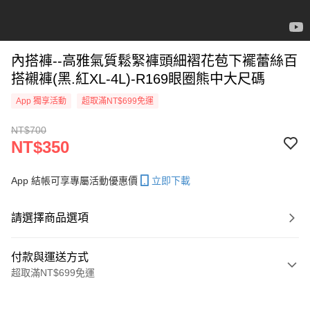
內搭褲--高雅氣質鬆緊褲頭細褶花苞下襬蕾絲百
搭襯褲(黑.紅XL-4L)-R169眼圈熊中大尺碼
App 獨享活動
超取滿NT$699免運
NT$700
NT$350
App 結帳可享專屬活動優惠價
立即下載
請選擇商品選項
付款與運送方式
超取滿NT$699免運
付款方式