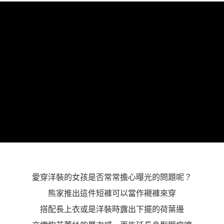
愛穿洋裝的女孩是否常常擔心曝光的問題呢？
熊家推出這件短褲可以當作襯褲來穿
搭配長上衣或是洋裝時露出下擺的荷葉邊