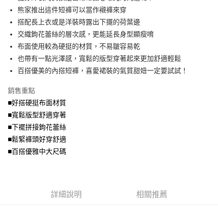
法說明評估內容。
熊家推出這件短褲可以當作襯褲來穿
付款後全家取貨
【繳款方式說明】
搭配長上衣或是洋裝時露出下擺的荷葉邊
1.分期款項不併入電信帳單，「大哥付你分期」於每月結算日後寄送繳費提
每筆NT$70，滿NT$699(含以上)免運費
交織鉤花蕾絲的層次感，更能延長身型顯瘦唷
醒簡訊。
2.透過簡訊連結打開帳單後，可選擇「超商條碼／台灣大直營門市／銀行轉
布面使用較為硬挺的材質，不易皺容易乾
7-11取貨付款
帳／街口支付／iPASS MONEY」等通路繳費。
也帶有一點光澤感，寬鬆的版型穿著起來更加舒適輕鬆
每筆NT$70，滿NT$799(含以上)免運費
【注意事項】
百搭優美的內搭短褲，喜愛裙裝的氣質甜妞一定要試試！
付款後7-11取貨
1.本服務係由「台灣大哥大股份有限公司」（以下簡稱本公司）所提供，讓
用戶於交易時，得透過本服務購買商品或服務，並由商店將買賣／分期付款
銷售重點
每筆NT$70，滿NT$699(含以上)免運費
買賣價金債權讓與本公司後，依約使用本公司帳單繳交帳款。
■好搭硬挺布面材質
2.基於同意付款使用「大哥付你分期」之契約關係目的，商店將以您的個人
宅配
資料（包含姓名、電話或地址）提供予台灣大哥大進項蒐集、處理及利用，
■寬鬆版型舒適穿著
由本公司與您本人進行分期帳單所需資料之確認、核對及更正。
每筆NT$100，滿NT$1,000(含以上)免運費
■下襬拼接鉤花蕾絲
3.完整用戶服務條款，請詳閱以下連結：
https://oppay.tw/userRule
■鬆緊褲頭好穿舒適
■百搭優雅中大尺碼
詳細說明
相關推薦