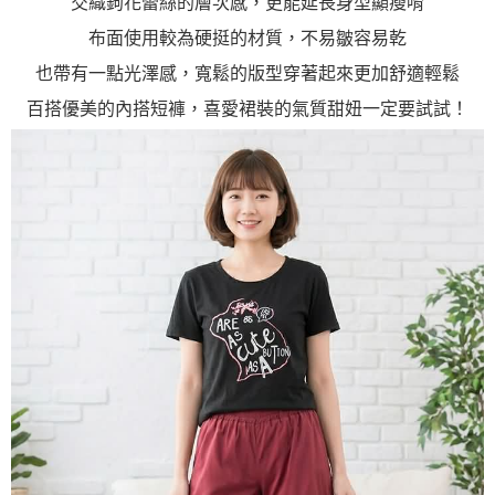
交織鉤花蕾絲的層次感，更能延長身型顯瘦唷
布面使用較為硬挺的材質，不易皺容易乾
也帶有一點光澤感，寬鬆的版型穿著起來更加舒適輕鬆
百搭優美的內搭短褲，喜愛裙裝的氣質甜妞一定要試試！