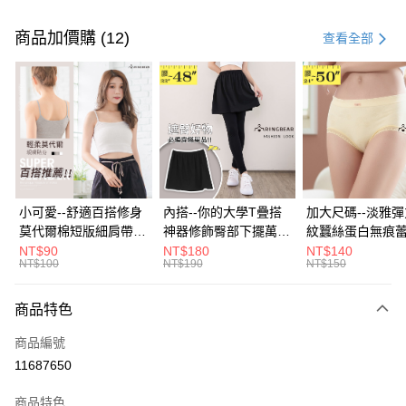
付款方式
信用卡一次付款
商品加價購 (12)
查看全部
超商取貨付款
LINE Pay
Apple Pay
街口支付
悠遊付
小可愛--舒適百搭修身
內搭--你的大學T疊搭
加大尺碼--淡雅
莫代爾棉短版細肩帶素
神器修飾臀部下擺萬用
紋蠶絲蛋白無痕
Google Pay
色背心(白.黑.灰L-2L)-
內搭裙/遮臀裙(黑2L-
角內褲(白.粉.藍.黃
NT$90
NT$180
NT$140
NT$100
NT$190
NT$150
U582眼圈熊中大尺碼
6L)-Q155眼圈熊中大
3L)-L28眼圈熊
大哥付你分期
尺碼
碼
相關說明
商品特色
【大哥付你分期使用說明】
ATM付款
1.本服務由台灣大哥大提供，台灣大哥大用戶可立即使用無須另外申請。
商品編號
2.付款方式選擇「大哥付你分期」，訂單成立後會自動跳轉到大哥付的交易
流程，驗證手機門號後，選擇欲分期的期數、繳款截止日，確認付款後即完
11687650
運送方式
成交易。
3.實際核准額度、可分期數及費用金額請依後續交易確認頁面所載為準。
全家取貨付款
商品特色