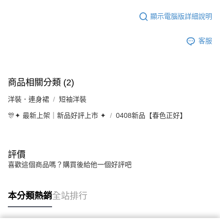
顯示電腦版詳細說明
客服
商品相關分類 (2)
洋裝．連身裙
短袖洋裝
🎊✦ 最新上架｜新品好評上市 ✦
0408新品【春色正好】
評價
喜歡這個商品嗎？購買後給他一個好評吧
本分類熱銷
全站排行