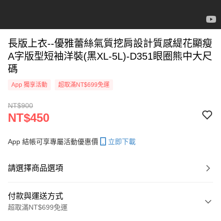
長版上衣--優雅蕾絲氣質挖肩設計質感緹花顯瘦
A字版型短袖洋裝(黑XL-5L)-D351眼圈熊中大尺
碼
App 獨享活動
超取滿NT$699免運
NT$900
NT$450
App 結帳可享專屬活動優惠價
立即下載
請選擇商品選項
付款與運送方式
超取滿NT$699免運