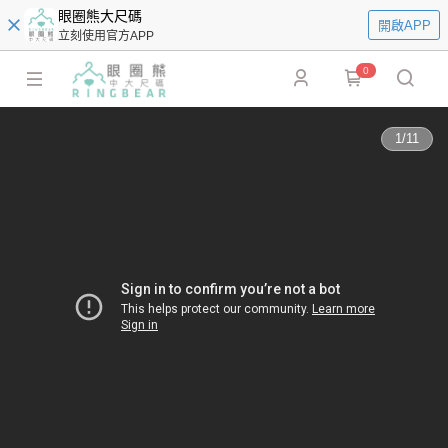
眼圈熊大尺碼
開啟APP
立刻使用官方APP
0
1
/
11