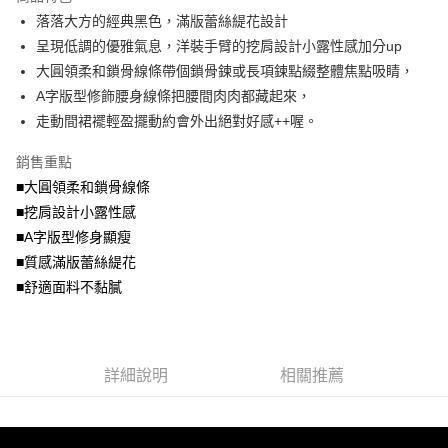
4.訂單成立30分鐘內，如未前往確認交易或遇審核未通過，訂單將自動取
落落大方的經典黑色，滿版蕾絲緹花設計
每筆NT$70，滿NT$699(含以上)免運費
消。如遇「轉專審核」未通過狀況，表示未達大哥付你分期系統評分，恕無
法說明評估內容。
呈現低調的優雅氣息，洋裝手臂的挖肩設計小露性感加分up
付款後全家取貨
【繳款方式說明】
大圓領柔和鎖骨線條帶個鎖骨鍊或長項鍊點綴整體焦點吸睛，
1.分期款項不併入電信帳單，「大哥付你分期」於每月結算日後寄送繳費提
每筆NT$70，滿NT$699(含以上)免運費
A字版型修飾腰身線條把腰間肉肉都藏起來，
醒簡訊。
2.透過簡訊連結打開帳單後，可選擇「超商條碼／台灣大直營門市／銀行轉
走動間裙襬輕盈擺動約會外出絕對好感++喔。
7-11取貨付款
帳／街口支付／iPASS MONEY」等通路繳費。
每筆NT$70，滿NT$799(含以上)免運費
銷售重點
【注意事項】
付款後7-11取貨
1.本服務係由「台灣大哥大股份有限公司」（以下簡稱本公司）所提供，讓
■大圓領柔和鎖骨線條
用戶於交易時，得透過本服務購買商品或服務，並由商店將買賣／分期付款
■挖肩設計小露性感
每筆NT$70，滿NT$699(含以上)免運費
買賣價金債權讓與本公司後，依約使用本公司帳單繳交帳款。
■A字版型修身顯瘦
2.基於同意付款使用「大哥付你分期」之契約關係目的，商店將以您的個人
宅配
資料（包含姓名、電話或地址）提供予台灣大哥大進項蒐集、處理及利用，
■質感滿版蕾絲緹花
由本公司與您本人進行分期帳單所需資料之確認、核對及更正。
每筆NT$100，滿NT$1,000(含以上)免運費
■舒適面料不黏膩
3.完整用戶服務條款，請詳閱以下連結：
https://oppay.tw/userRule
詳細說明
相關推薦