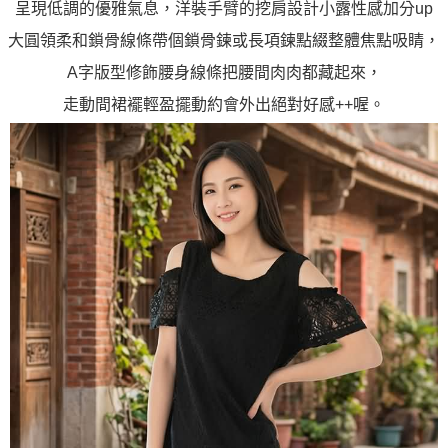
呈現低調的優雅氣息，洋裝手臂的挖肩設計小露性感加分up
大圓領柔和鎖骨線條帶個鎖骨鍊或長項鍊點綴整體焦點吸睛，
A字版型修飾腰身線條把腰間肉肉都藏起來，
走動間裙襬輕盈擺動約會外出絕對好感++喔。