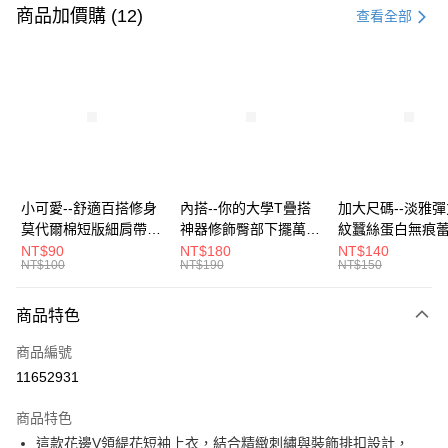
信用卡一次付款
商品加價購 (12)
查看全部
超商取貨付款
LINE Pay
Apple Pay
街口支付
悠遊付
小可愛--舒適百搭修身
內搭--你的大學T疊搭
加大尺碼--淡雅
莫代爾棉短版細肩帶素
神器修飾臀部下擺萬用
紋蠶絲蛋白無痕
Google Pay
色背心(白.黑.灰L-2L)-
內搭裙/遮臀裙(黑2L-
角內褲(白.粉.藍.黃
NT$90
NT$180
NT$140
NT$100
NT$190
NT$150
U582眼圈熊中大尺碼
6L)-Q155眼圈熊中大
3L)-L28眼圈熊
大哥付你分期
尺碼
碼
相關說明
商品特色
【大哥付你分期使用說明】
ATM付款
1.本服務由台灣大哥大提供，台灣大哥大用戶可立即使用無須另外申請。
商品編號
2.付款方式選擇「大哥付你分期」，訂單成立後會自動跳轉到大哥付的交易
流程，驗證手機門號後，選擇欲分期的期數、繳款截止日，確認付款後即完
11652931
運送方式
成交易。
3.實際核准額度、可分期數及費用金額請依後續交易確認頁面所載為準。
全家取貨付款
商品特色
4.訂單成立30分鐘內，如未前往確認交易或遇審核未通過，訂單將自動取
這款花邊V領緹花短袖上衣，結合精緻刺繡與裝飾排扣設計，
每筆NT$70，滿NT$699(含以上)免運費
消。如遇「轉專審核」未通過狀況，表示未達大哥付你分期系統評分，恕無