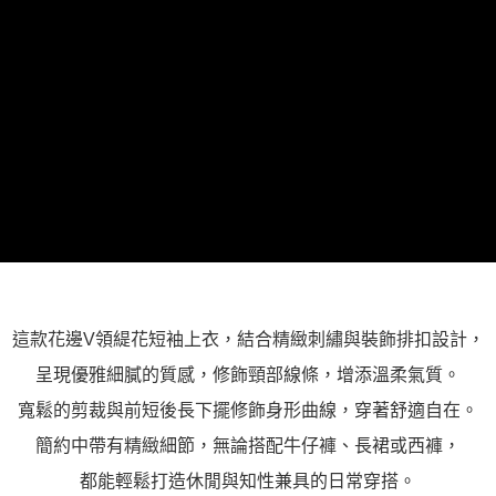
這款花邊V領緹花短袖上衣，結合精緻刺繡與裝飾排扣設計，
呈現優雅細膩的質感，修飾頸部線條，增添溫柔氣質。
寬鬆的剪裁與前短後長下擺修飾身形曲線，穿著舒適自在。
簡約中帶有精緻細節，無論搭配牛仔褲、長裙或西褲，
都能輕鬆打造休閒與知性兼具的日常穿搭。