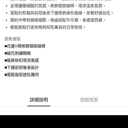
法說明評估內容。
呈現優雅細膩的質感，修飾頸部線條，增添溫柔氣質。
付款後全家取貨
【繳款方式說明】
寬鬆的剪裁與前短後長下擺修飾身形曲線，穿著舒適自在。
1.分期款項不併入電信帳單，「大哥付你分期」於每月結算日後寄送繳費提
每筆NT$70，滿NT$699(含以上)免運費
簡約中帶有精緻細節，無論搭配牛仔褲、長裙或西褲，
醒簡訊。
2.透過簡訊連結打開帳單後，可選擇「超商條碼／台灣大直營門市／銀行轉
都能輕鬆打造休閒與知性兼具的日常穿搭。
7-11取貨付款
帳／街口支付／iPASS MONEY」等通路繳費。
每筆NT$70，滿NT$799(含以上)免運費
銷售重點
【注意事項】
付款後7-11取貨
1.本服務係由「台灣大哥大股份有限公司」（以下簡稱本公司）所提供，讓
■花邊V領修飾頸部線條
用戶於交易時，得透過本服務購買商品或服務，並由商店將買賣／分期付款
■緹花刺繡精緻
每筆NT$70，滿NT$699(含以上)免運費
買賣價金債權讓與本公司後，依約使用本公司帳單繳交帳款。
■裝飾排扣增添美感
2.基於同意付款使用「大哥付你分期」之契約關係目的，商店將以您的個人
宅配
資料（包含姓名、電話或地址）提供予台灣大哥大進項蒐集、處理及利用，
■下擺前短後長設計
由本公司與您本人進行分期帳單所需資料之確認、核對及更正。
每筆NT$100，滿NT$1,000(含以上)免運費
■寬鬆版型遮肚藏肉
3.完整用戶服務條款，請詳閱以下連結：
https://oppay.tw/userRule
詳細說明
相關推薦