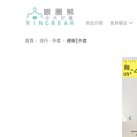
商品分類
會員權益
首頁
流行．外套
連帽║外套