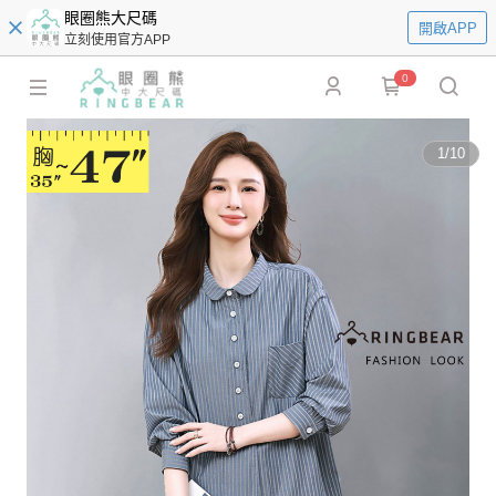
眼圈熊大尺碼
開啟APP
立刻使用官方APP
0
1
/
10