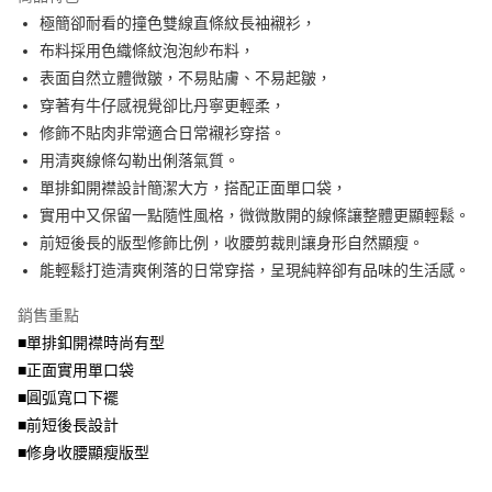
4.訂單成立30分鐘內，如未前往確認交易或遇審核未通過，訂單將自動取
極簡卻耐看的撞色雙線直條紋長袖襯衫，
每筆NT$70，滿NT$699(含以上)免運費
消。如遇「轉專審核」未通過狀況，表示未達大哥付你分期系統評分，恕無
法說明評估內容。
布料採用色織條紋泡泡紗布料，
付款後全家取貨
【繳款方式說明】
表面自然立體微皺，不易貼膚、不易起皺，
1.分期款項不併入電信帳單，「大哥付你分期」於每月結算日後寄送繳費提
每筆NT$70，滿NT$699(含以上)免運費
穿著有牛仔感視覺卻比丹寧更輕柔，
醒簡訊。
2.透過簡訊連結打開帳單後，可選擇「超商條碼／台灣大直營門市／銀行轉
修飾不貼肉非常適合日常襯衫穿搭。
7-11取貨付款
帳／街口支付／iPASS MONEY」等通路繳費。
用清爽線條勾勒出俐落氣質。
每筆NT$70，滿NT$799(含以上)免運費
【注意事項】
單排釦開襟設計簡潔大方，搭配正面單口袋，
付款後7-11取貨
1.本服務係由「台灣大哥大股份有限公司」（以下簡稱本公司）所提供，讓
實用中又保留一點隨性風格，微微散開的線條讓整體更顯輕鬆。
用戶於交易時，得透過本服務購買商品或服務，並由商店將買賣／分期付款
每筆NT$70，滿NT$699(含以上)免運費
前短後長的版型修飾比例，收腰剪裁則讓身形自然顯瘦。
買賣價金債權讓與本公司後，依約使用本公司帳單繳交帳款。
2.基於同意付款使用「大哥付你分期」之契約關係目的，商店將以您的個人
能輕鬆打造清爽俐落的日常穿搭，呈現純粹卻有品味的生活感。
宅配
資料（包含姓名、電話或地址）提供予台灣大哥大進項蒐集、處理及利用，
由本公司與您本人進行分期帳單所需資料之確認、核對及更正。
每筆NT$100，滿NT$1,000(含以上)免運費
銷售重點
3.完整用戶服務條款，請詳閱以下連結：
https://oppay.tw/userRule
■單排釦開襟時尚有型
■正面實用單口袋
■圓弧寬口下襬
■前短後長設計
■修身收腰顯瘦版型