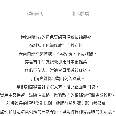
詳細說明
相關推薦
極簡卻耐看的撞色雙線直條紋長袖襯衫，
布料採用色織條紋泡泡紗布料，
表面自然立體微皺，不易貼膚、不易起皺，
穿著有牛仔感視覺卻比丹寧更輕柔，
修飾不貼肉非常適合日常襯衫穿搭。
用清爽線條勾勒出俐落氣質。
單排釦開襟設計簡潔大方，搭配正面單口袋，
實用中又保留一點隨性風格，微微散開的線條讓整體更顯輕鬆。
前短後長的版型修飾比例，收腰剪裁則讓身形自然顯瘦。
能輕鬆打造清爽俐落的日常穿搭，呈現純粹卻有品味的生活感。