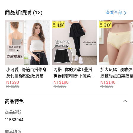
付款方式
信用卡一次付款
商品加價購 (12)
查看全部
超商取貨付款
LINE Pay
Apple Pay
街口支付
悠遊付
小可愛--舒適百搭修身
內搭--你的大學T疊搭
加大尺碼--淡雅
莫代爾棉短版細肩帶素
神器修飾臀部下擺萬用
紋蠶絲蛋白無痕
Google Pay
色背心(白.黑.灰L-2L)-
內搭裙/遮臀裙(黑2L-
角內褲(白.粉.藍.黃
NT$90
NT$180
NT$140
NT$100
NT$190
NT$150
U582眼圈熊中大尺碼
6L)-Q155眼圈熊中大
3L)-L28眼圈熊
大哥付你分期
尺碼
碼
相關說明
商品特色
【大哥付你分期使用說明】
ATM付款
1.本服務由台灣大哥大提供，台灣大哥大用戶可立即使用無須另外申請。
商品編號
2.付款方式選擇「大哥付你分期」，訂單成立後會自動跳轉到大哥付的交易
流程，驗證手機門號後，選擇欲分期的期數、繳款截止日，確認付款後即完
11533944
運送方式
成交易。
3.實際核准額度、可分期數及費用金額請依後續交易確認頁面所載為準。
全家取貨付款
商品特色