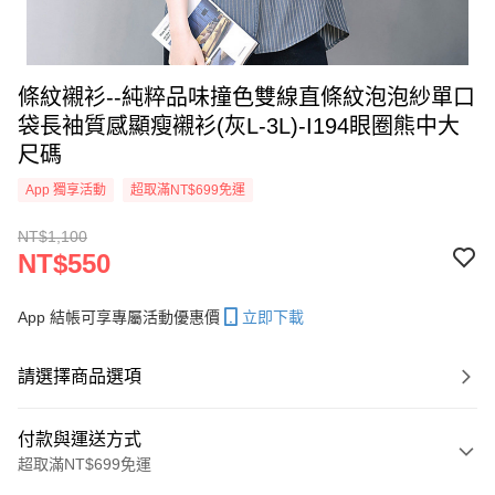
條紋襯衫--純粹品味撞色雙線直條紋泡泡紗單口
袋長袖質感顯瘦襯衫(灰L-3L)-I194眼圈熊中大
尺碼
App 獨享活動
超取滿NT$699免運
NT$1,100
NT$550
App 結帳可享專屬活動優惠價
立即下載
請選擇商品選項
付款與運送方式
超取滿NT$699免運