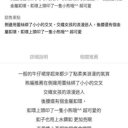
便利好安心！
4.訂單成立30分鐘內，如未前往確認交易或遇審核未通過，訂單將自動取
金屬釦環，釦環上頭印了一隻小熊哦^^ 超可愛
１．簡單：不需註冊會員、不需綁卡、不需儲值。
運送方式
消。如遇「轉專審核」未通過狀況，表示未達大哥付你分期系統評分，恕無
２．便利：只要手機號碼，簡訊認證，即可結帳。
法說明評估內容。
銷售重點
３．安心：先確認商品／服務後，再付款。
全家取貨付款
【繳款方式說明】
側邊用蕾絲綁了小小的交叉，交織女孩的浪漫迷人，後腰還有個金
1.分期款項不併入電信帳單，「大哥付你分期」於每月結算日後寄送繳費提
每筆NT$70，滿NT$699(含以上)免運費
【「AFTEE先享後付」結帳流程】
醒簡訊。
屬釦環，釦環上頭印了一隻小熊哦^^ 超可愛
１．於結帳方式選擇「AFTEE先享後付」後，將跳轉至「AFTEE先享後付」
2.透過簡訊連結打開帳單後，可選擇「超商條碼／台灣大直營門市／銀行轉
付款後全家取貨
結帳頁面，進行簡訊認證並確認金額後，即可完成結帳。
帳／街口支付／iPASS MONEY」等通路繳費。
２．訂單成立數日內，您將收到繳費通知簡訊。
每筆NT$70，滿NT$699(含以上)免運費
３．收到繳費通知簡訊後14天內，點擊此簡訊中的連結，可透過四大超商／
【注意事項】
ATM／網路銀行／等多元方式進行付款，方視為交易完成。
7-11取貨付款
1.本服務係由「台灣大哥大股份有限公司」（以下簡稱本公司）所提供，讓
詳細說明
相關推薦
※ 請注意：結帳手續完成當下不需立刻繳費，但若您需要取消訂單，請聯絡
用戶於交易時，得透過本服務購買商品或服務，並由商店將買賣／分期付款
每筆NT$70，滿NT$799(含以上)免運費
購買商品的店家。未經商家同意取消之訂單仍視為有效，需透過AFTEE先享
買賣價金債權讓與本公司後，依約使用本公司帳單繳交帳款。
後付繳納相關費用。
2.基於同意付款使用「大哥付你分期」之契約關係目的，商店將以您的個人
一般的牛仔裙穿起來都少了點柔美浪漫的氣質
付款後7-11取貨
※ 交易是否成功請以「AFTEE先享後付 」之結帳頁面顯示為準，若有關於
資料（包含姓名、電話或地址）提供予台灣大哥大進項蒐集、處理及利用，
是否繳費成功／繳費後需取消欲退款等相關疑問，請聯繫「AFTEE先享後付
每筆NT$70，滿NT$699(含以上)免運費
由本公司與您本人進行分期帳單所需資料之確認、核對及更正。
熊編推薦在側邊用蕾絲綁了小小的交叉
客戶支援中心」
https://netprotections.freshdesk.com/support/home
3.完整用戶服務條款，請詳閱以下連結：
https://oppay.tw/userRule
交織女孩的浪漫迷人
宅配
【注意事項】
１．透過由恩沛科技股份有限公司提供之「AFTEE先享後付」服務完成之交
每筆NT$100，滿NT$1,000(含以上)免運費
後腰還有個金屬釦環，
易，需依本服務之必要範圍內提供個人資料，並將交易相關給付款項請求債
權轉讓予恩沛科技股份有限公司。
釦環上頭印了一隻小熊哦^^ 超可愛的
２．關於個人資料處理事宜，請瀏覽以下網址：
釦子也用上水鑽釦 更加亮眼
https://aftee.tw/terms/#terms3
３．未成年的使用者請事先徵得法定代理人或監護人之同意方可使用