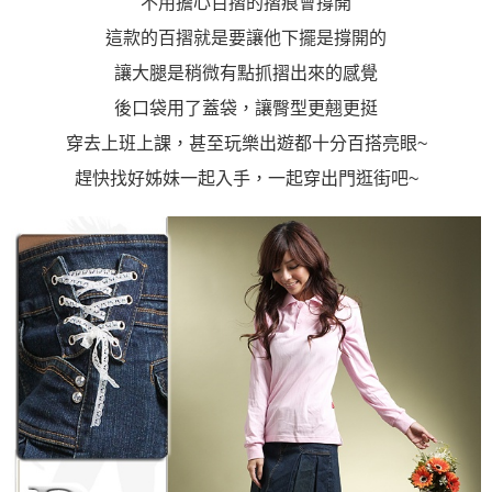
不用擔心百摺的摺痕會撐開
「AFTEE先享後付」，若未經同意申辦者引起之損失，本公司不負相關責
任。
這款的百摺就是要讓他下擺是撐開的
４．使用「AFTEE先享後付」時，將依據個別帳號之用戶狀況，依本公司即
時審查核予不同之上限額度；若仍有額度不足之情形，本公司將視審查結果
讓大腿是稍微有點抓摺出來的感覺
請求用戶進行身份認證。
後口袋用了蓋袋，讓臀型更翹更挺
５．嚴禁一人註冊多個帳號或使用他人資訊註冊。若發現惡意使用之情形，
恩沛科技股份有限公司將有權停止該用戶之使用額度並採取法律行動。
穿去上班上課，甚至玩樂出遊都十分百搭亮眼~
趕快找好姊妹一起入手，一起穿出門逛街吧~