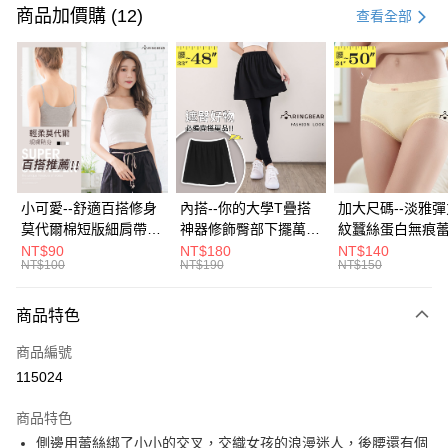
信用卡一次付款
商品加價購 (12)
查看全部
超商取貨付款
LINE Pay
Apple Pay
街口支付
悠遊付
小可愛--舒適百搭修身
內搭--你的大學T疊搭
加大尺碼--淡雅
莫代爾棉短版細肩帶素
神器修飾臀部下擺萬用
紋蠶絲蛋白無痕
Google Pay
色背心(白.黑.灰L-2L)-
內搭裙/遮臀裙(黑2L-
角內褲(白.粉.藍.黃
NT$90
NT$180
NT$140
NT$100
NT$190
NT$150
U582眼圈熊中大尺碼
6L)-Q155眼圈熊中大
3L)-L28眼圈熊
全盈+PAY
尺碼
碼
大哥付你分期
商品特色
相關說明
商品編號
【大哥付你分期使用說明】
AFTEE先享後付
1.本服務由台灣大哥大提供，台灣大哥大用戶可立即使用無須另外申請。
115024
2.付款方式選擇「大哥付你分期」，訂單成立後會自動跳轉到大哥付的交易
相關說明
流程，驗證手機門號後，選擇欲分期的期數、繳款截止日，確認付款後即完
商品特色
【關於「AFTEE先享後付」】
成交易。
ATM付款
AFTEE先享後付是「在收到商品之後才付款」的支付方式。 讓您購物簡單
側邊用蕾絲綁了小小的交叉，交織女孩的浪漫迷人，後腰還有個
3.實際核准額度、可分期數及費用金額請依後續交易確認頁面所載為準。