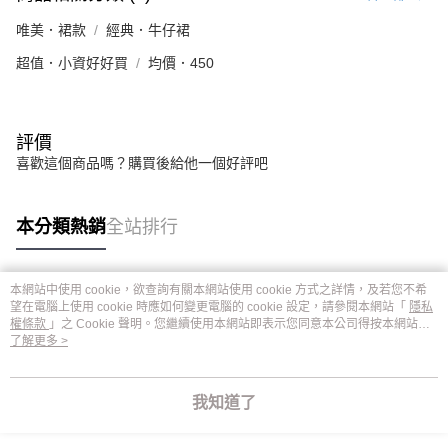
唯美．裙款
經典．牛仔裙
超值．小資好好買
均價．450
評價
喜歡這個商品嗎？購買後給他一個好評吧
本分類熱銷
全站排行
本網站中使用 cookie，欲查詢有關本網站使用 cookie 方式之詳情，及若您不希
熱門標籤
望在電腦上使用 cookie 時應如何變更電腦的 cookie 設定，請參閱本網站「
隱私
權條款
」之 Cookie 聲明。您繼續使用本網站即表示您同意本公司得按本網站使
用條款之 Cookie 聲明使用 cookie。
了解更多 >
我知道了