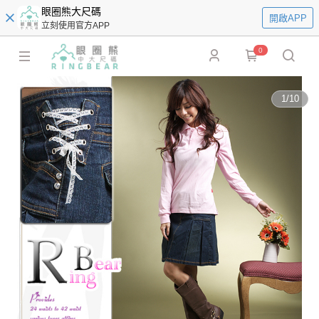
眼圈熊大尺碼
開啟APP
立刻使用官方APP
0
1
/
10