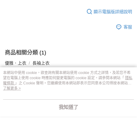
顯示電腦版詳細說明
客服
商品相關分類 (1)
優雅．上衣
長袖上衣
本網站中使用 cookie，欲查詢有關本網站使用 cookie 方式之詳情，及若您不希
望在電腦上使用 cookie 時應如何變更電腦的 cookie 設定，請參閱本網站「
隱私
權條款
」之 Cookie 聲明。您繼續使用本網站即表示您同意本公司得按本網站使
評價
用條款之 Cookie 聲明使用 cookie。
了解更多 >
喜歡這個商品嗎？購買後給他一個好評吧
我知道了
本分類熱銷
全站排行