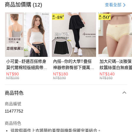
信用卡一次付款
商品加價購 (12)
查看全部
超商取貨付款
LINE Pay
Apple Pay
街口支付
悠遊付
小可愛--舒適百搭修身
內搭--你的大學T疊搭
加大尺碼--淡雅
莫代爾棉短版細肩帶素
神器修飾臀部下擺萬用
紋蠶絲蛋白無痕
Google Pay
色背心(白.黑.灰L-2L)-
內搭裙/遮臀裙(黑2L-
角內褲(白.粉.藍.黃
NT$90
NT$180
NT$140
NT$100
NT$190
NT$150
U582眼圈熊中大尺碼
6L)-Q155眼圈熊中大
3L)-L28眼圈熊
全盈+PAY
尺碼
碼
大哥付你分期
商品特色
相關說明
商品編號
【大哥付你分期使用說明】
AFTEE先享後付
1.本服務由台灣大哥大提供，台灣大哥大用戶可立即使用無須另外申請。
11477752
2.付款方式選擇「大哥付你分期」，訂單成立後會自動跳轉到大哥付的交易
相關說明
流程，驗證手機門號後，選擇欲分期的期數、繳款截止日，確認付款後即完
商品特色
【關於「AFTEE先享後付」】
成交易。
ATM付款
AFTEE先享後付是「在收到商品之後才付款」的支付方式。 讓您購物簡單
這款假兩件上衣將簡約美學與機能保暖完美結合。
3.實際核准額度、可分期數及費用金額請依後續交易確認頁面所載為準。