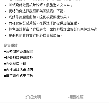
便利好安心！
4.訂單成立30分鐘內，如未前往確認交易或遇審核未通過，訂單將自動取
圓領設計微露鎖骨線條，散發迷人女人味；
１．簡單：不需註冊會員、不需綁卡、不需儲值。
運送方式
消。如遇「轉專審核」未通過狀況，表示未達大哥付你分期系統評分，恕無
２．便利：只要手機號碼，簡訊認證，即可結帳。
獨特的側邊抓皺細節與圓弧寬口下襬，
法說明評估內容。
３．安心：先確認商品／服務後，再付款。
全家取貨付款
巧妙修飾腰腹曲線，達到視覺顯瘦效果。
【繳款方式說明】
1.分期款項不併入電信帳單，「大哥付你分期」於每月結算日後寄送繳費提
每筆NT$70，滿NT$699(含以上)免運費
內裡選用質感薄絨，在微涼季節提供加倍溫暖。
【「AFTEE先享後付」結帳流程】
醒簡訊。
１．於結帳方式選擇「AFTEE先享後付」後，將跳轉至「AFTEE先享後付」
撞色設計豐富了穿搭層次，讓妳輕鬆穿出優質的兩件式時尚，
2.透過簡訊連結打開帳單後，可選擇「超商條碼／台灣大直營門市／銀行轉
付款後全家取貨
結帳頁面，進行簡訊認證並確認金額後，即可完成結帳。
帳／街口支付／iPASS MONEY」等通路繳費。
是兼具耐看與實穿的必備百搭單品。
２．訂單成立數日內，您將收到繳費通知簡訊。
每筆NT$70，滿NT$699(含以上)免運費
３．收到繳費通知簡訊後14天內，點擊此簡訊中的連結，可透過四大超商／
【注意事項】
銷售重點
ATM／網路銀行／等多元方式進行付款，方視為交易完成。
7-11取貨付款
1.本服務係由「台灣大哥大股份有限公司」（以下簡稱本公司）所提供，讓
※ 請注意：結帳手續完成當下不需立刻繳費，但若您需要取消訂單，請聯絡
■圓領微露鎖骨線條
用戶於交易時，得透過本服務購買商品或服務，並由商店將買賣／分期付款
每筆NT$70，滿NT$799(含以上)免運費
購買商品的店家。未經商家同意取消之訂單仍視為有效，需透過AFTEE先享
買賣價金債權讓與本公司後，依約使用本公司帳單繳交帳款。
■側邊抓皺顯瘦腰身
後付繳納相關費用。
2.基於同意付款使用「大哥付你分期」之契約關係目的，商店將以您的個人
付款後7-11取貨
※ 交易是否成功請以「AFTEE先享後付 」之結帳頁面顯示為準，若有關於
■圓弧寬口下襬
資料（包含姓名、電話或地址）提供予台灣大哥大進項蒐集、處理及利用，
是否繳費成功／繳費後需取消欲退款等相關疑問，請聯繫「AFTEE先享後付
■內裡薄絨溫暖加倍
每筆NT$70，滿NT$699(含以上)免運費
由本公司與您本人進行分期帳單所需資料之確認、核對及更正。
客戶支援中心」
https://netprotections.freshdesk.com/support/home
3.完整用戶服務條款，請詳閱以下連結：
https://oppay.tw/userRule
■優質兩件式穿搭款
宅配
【注意事項】
１．透過由恩沛科技股份有限公司提供之「AFTEE先享後付」服務完成之交
每筆NT$100，滿NT$1,000(含以上)免運費
易，需依本服務之必要範圍內提供個人資料，並將交易相關給付款項請求債
權轉讓予恩沛科技股份有限公司。
詳細說明
相關推薦
２．關於個人資料處理事宜，請瀏覽以下網址：
https://aftee.tw/terms/#terms3
３．未成年的使用者請事先徵得法定代理人或監護人之同意方可使用