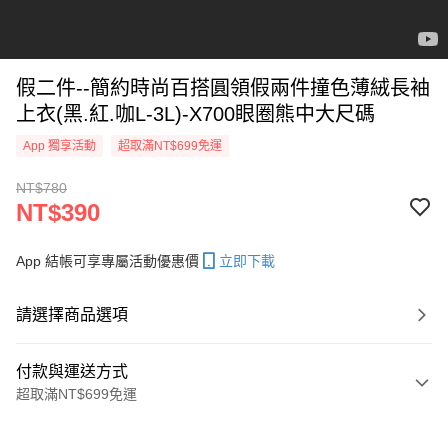
假二件--簡約時尚百搭圓領假兩件撞色薄絨長袖
上衣(黑.紅.咖L-3L)-X700眼圈熊中大尺碼
App 獨享活動
超取滿NT$699免運
NT$780
NT$390
App 結帳可享專屬活動優惠價
立即下載
請選擇商品選項
付款與運送方式
超取滿NT$699免運
付款方式