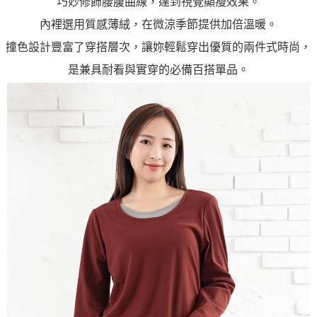
巧妙修飾腰腹曲線，達到視覺顯瘦效果。
內裡選用質感薄絨，在微涼季節提供加倍溫暖。
撞色設計豐富了穿搭層次，讓妳輕鬆穿出優質的兩件式時尚，
是兼具耐看與實穿的必備百搭單品。