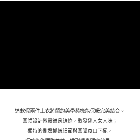
「AFTEE先享後付」，若未經同意申辦者引起之損失，本公司不負相關責
任。
４．使用「AFTEE先享後付」時，將依據個別帳號之用戶狀況，依本公司即
時審查核予不同之上限額度；若仍有額度不足之情形，本公司將視審查結果
請求用戶進行身份認證。
５．嚴禁一人註冊多個帳號或使用他人資訊註冊。若發現惡意使用之情形，
恩沛科技股份有限公司將有權停止該用戶之使用額度並採取法律行動。
這款假兩件上衣將簡約美學與機能保暖完美結合。
圓領設計微露鎖骨線條，散發迷人女人味；
獨特的側邊抓皺細節與圓弧寬口下襬，