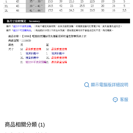
顯示電腦版詳細說明
客服
商品相關分類 (1)