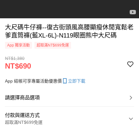
大尺碼牛仔褲--復古街頭風高腰顯瘦休閒寬鬆老
爹直筒褲(藍XL-6L)-N119眼圈熊中大尺碼
App 獨享活動
超取滿NT$699免運
NT$1,380
NT$690
App 結帳可享專屬活動優惠價
立即下載
請選擇商品選項
付款與運送方式
超取滿NT$699免運
付款方式