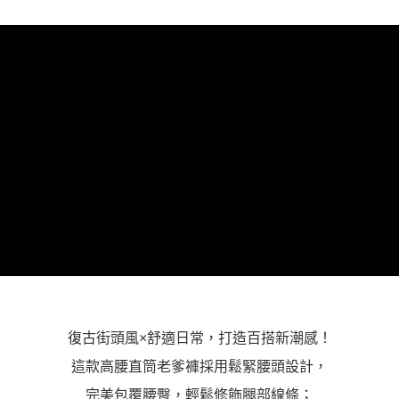
「AFTEE先享後付」，若未經同意申辦者引起之損失，本公司不負相關責
任。
４．使用「AFTEE先享後付」時，將依據個別帳號之用戶狀況，依本公司即
時審查核予不同之上限額度；若仍有額度不足之情形，本公司將視審查結果
請求用戶進行身份認證。
５．嚴禁一人註冊多個帳號或使用他人資訊註冊。若發現惡意使用之情形，
恩沛科技股份有限公司將有權停止該用戶之使用額度並採取法律行動。
復古街頭風×舒適日常，打造百搭新潮感！
這款高腰直筒老爹褲採用鬆緊腰頭設計，
完美包覆腰臀，輕鬆修飾腿部線條；