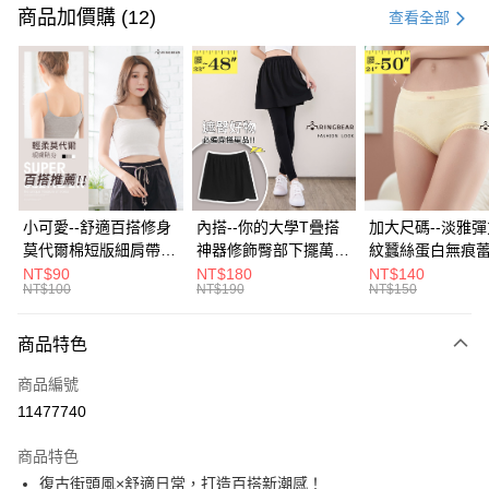
信用卡一次付款
商品加價購 (12)
查看全部
超商取貨付款
LINE Pay
Apple Pay
街口支付
悠遊付
小可愛--舒適百搭修身
內搭--你的大學T疊搭
加大尺碼--淡雅
莫代爾棉短版細肩帶素
神器修飾臀部下擺萬用
紋蠶絲蛋白無痕
Google Pay
色背心(白.黑.灰L-2L)-
內搭裙/遮臀裙(黑2L-
角內褲(白.粉.藍.黃
NT$90
NT$180
NT$140
NT$100
NT$190
NT$150
U582眼圈熊中大尺碼
6L)-Q155眼圈熊中大
3L)-L28眼圈熊
全盈+PAY
尺碼
碼
大哥付你分期
商品特色
相關說明
商品編號
【大哥付你分期使用說明】
AFTEE先享後付
1.本服務由台灣大哥大提供，台灣大哥大用戶可立即使用無須另外申請。
11477740
2.付款方式選擇「大哥付你分期」，訂單成立後會自動跳轉到大哥付的交易
相關說明
流程，驗證手機門號後，選擇欲分期的期數、繳款截止日，確認付款後即完
商品特色
【關於「AFTEE先享後付」】
成交易。
ATM付款
AFTEE先享後付是「在收到商品之後才付款」的支付方式。 讓您購物簡單
復古街頭風×舒適日常，打造百搭新潮感！
3.實際核准額度、可分期數及費用金額請依後續交易確認頁面所載為準。