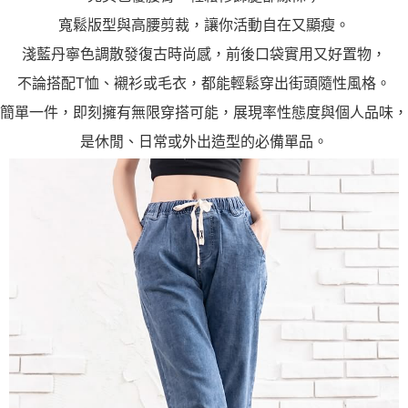
寬鬆版型與高腰剪裁，讓你活動自在又顯瘦。
淺藍丹寧色調散發復古時尚感，前後口袋實用又好置物，
不論搭配T恤、襯衫或毛衣，都能輕鬆穿出街頭隨性風格。
簡單一件，即刻擁有無限穿搭可能，展現率性態度與個人品味，
是休閒、日常或外出造型的必備單品。