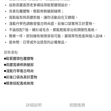
便利好安心！
4.訂單成立30分鐘內，如未前往確認交易或遇審核未通過，訂單將自動取
這款高腰直筒老爹褲採用鬆緊腰頭設計，
１．簡單：不需註冊會員、不需綁卡、不需儲值。
運送方式
消。如遇「轉專審核」未通過狀況，表示未達大哥付你分期系統評分，恕無
２．便利：只要手機號碼，簡訊認證，即可結帳。
完美包覆腰臀，輕鬆修飾腿部線條；
法說明評估內容。
３．安心：先確認商品／服務後，再付款。
全家取貨付款
寬鬆版型與高腰剪裁，讓你活動自在又顯瘦。
【繳款方式說明】
1.分期款項不併入電信帳單，「大哥付你分期」於每月結算日後寄送繳費提
每筆NT$70，滿NT$699(含以上)免運費
淺藍丹寧色調散發復古時尚感，前後口袋實用又好置物，
【「AFTEE先享後付」結帳流程】
醒簡訊。
１．於結帳方式選擇「AFTEE先享後付」後，將跳轉至「AFTEE先享後付」
不論搭配T恤、襯衫或毛衣，都能輕鬆穿出街頭隨性風格。
2.透過簡訊連結打開帳單後，可選擇「超商條碼／台灣大直營門市／銀行轉
付款後全家取貨
結帳頁面，進行簡訊認證並確認金額後，即可完成結帳。
帳／街口支付／iPASS MONEY」等通路繳費。
簡單一件，即刻擁有無限穿搭可能，展現率性態度與個人品味，
２．訂單成立數日內，您將收到繳費通知簡訊。
每筆NT$70，滿NT$699(含以上)免運費
３．收到繳費通知簡訊後14天內，點擊此簡訊中的連結，可透過四大超商／
是休閒、日常或外出造型的必備單品。
【注意事項】
ATM／網路銀行／等多元方式進行付款，方視為交易完成。
7-11取貨付款
1.本服務係由「台灣大哥大股份有限公司」（以下簡稱本公司）所提供，讓
※ 請注意：結帳手續完成當下不需立刻繳費，但若您需要取消訂單，請聯絡
銷售重點
用戶於交易時，得透過本服務購買商品或服務，並由商店將買賣／分期付款
每筆NT$70，滿NT$799(含以上)免運費
購買商品的店家。未經商家同意取消之訂單仍視為有效，需透過AFTEE先享
買賣價金債權讓與本公司後，依約使用本公司帳單繳交帳款。
■鬆緊腰頭包覆腰臀
後付繳納相關費用。
2.基於同意付款使用「大哥付你分期」之契約關係目的，商店將以您的個人
付款後7-11取貨
※ 交易是否成功請以「AFTEE先享後付 」之結帳頁面顯示為準，若有關於
■高腰寬褲修飾腿部
資料（包含姓名、電話或地址）提供予台灣大哥大進項蒐集、處理及利用，
是否繳費成功／繳費後需取消欲退款等相關疑問，請聯繫「AFTEE先享後付
■淺藍丹寧復古時尚
每筆NT$70，滿NT$699(含以上)免運費
由本公司與您本人進行分期帳單所需資料之確認、核對及更正。
客戶支援中心」
https://netprotections.freshdesk.com/support/home
3.完整用戶服務條款，請詳閱以下連結：
https://oppay.tw/userRule
■前後口袋為真好置物
宅配
【注意事項】
■簡單搭配風格無限
１．透過由恩沛科技股份有限公司提供之「AFTEE先享後付」服務完成之交
每筆NT$100，滿NT$1,000(含以上)免運費
易，需依本服務之必要範圍內提供個人資料，並將交易相關給付款項請求債
權轉讓予恩沛科技股份有限公司。
２．關於個人資料處理事宜，請瀏覽以下網址：
https://aftee.tw/terms/#terms3
詳細說明
相關推薦
３．未成年的使用者請事先徵得法定代理人或監護人之同意方可使用