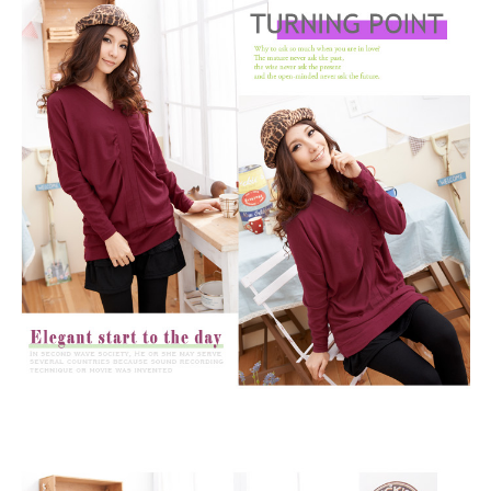
https://aftee.tw/terms/#terms3
３．未成年的使用者請事先徵得法定代理人或監護人之同意方可使用
「AFTEE先享後付」，若未經同意申辦者引起之損失，本公司不負相關責
任。
４．使用「AFTEE先享後付」時，將依據個別帳號之用戶狀況，依本公司即
時審查核予不同之上限額度；若仍有額度不足之情形，本公司將視審查結果
請求用戶進行身份認證。
５．嚴禁一人註冊多個帳號或使用他人資訊註冊。若發現惡意使用之情形，
恩沛科技股份有限公司將有權停止該用戶之使用額度並採取法律行動。