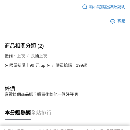
顯示電腦版詳細說明
客服
商品相關分類 (2)
優雅．上衣
長袖上衣
➤ 限量搶購｜99 元 up ➤
限量搶購．199起
評價
喜歡這個商品嗎？購買後給他一個好評吧
本分類熱銷
全站排行