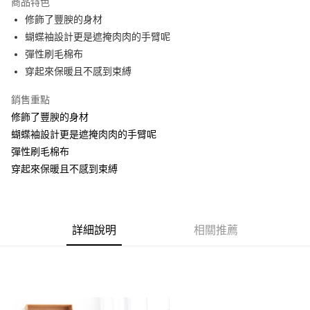
商品特色
【關於「AFTEE先享後付」】
成交易。
ATM付款
AFTEE先享後付是「在收到商品之後才付款」的支付方式。 讓您購物簡單
修飾了豐腴的身材
3.實際核准額度、可分期數及費用金額請依後續交易確認頁面所載為準。
便利好安心！
4.訂單成立30分鐘內，如未前往確認交易或遇審核未通過，訂單將自動取
蝴蝶袖設計更是遮掩肉肉的手臂呢
１．簡單：不需註冊會員、不需綁卡、不需儲值。
運送方式
消。如遇「轉專審核」未通過狀況，表示未達大哥付你分期系統評分，恕無
２．便利：只要手機號碼，簡訊認證，即可結帳。
彈性刷毛棉布
法說明評估內容。
３．安心：先確認商品／服務後，再付款。
全家取貨付款
穿起來保暖且不感到束縛
【繳款方式說明】
1.分期款項不併入電信帳單，「大哥付你分期」於每月結算日後寄送繳費提
每筆NT$70，滿NT$699(含以上)免運費
【「AFTEE先享後付」結帳流程】
醒簡訊。
銷售重點
１．於結帳方式選擇「AFTEE先享後付」後，將跳轉至「AFTEE先享後付」
2.透過簡訊連結打開帳單後，可選擇「超商條碼／台灣大直營門市／銀行轉
付款後全家取貨
結帳頁面，進行簡訊認證並確認金額後，即可完成結帳。
修飾了豐腴的身材
帳／街口支付／iPASS MONEY」等通路繳費。
２．訂單成立數日內，您將收到繳費通知簡訊。
每筆NT$70，滿NT$699(含以上)免運費
蝴蝶袖設計更是遮掩肉肉的手臂呢
３．收到繳費通知簡訊後14天內，點擊此簡訊中的連結，可透過四大超商／
【注意事項】
彈性刷毛棉布
ATM／網路銀行／等多元方式進行付款，方視為交易完成。
7-11取貨付款
1.本服務係由「台灣大哥大股份有限公司」（以下簡稱本公司）所提供，讓
※ 請注意：結帳手續完成當下不需立刻繳費，但若您需要取消訂單，請聯絡
穿起來保暖且不感到束縛
用戶於交易時，得透過本服務購買商品或服務，並由商店將買賣／分期付款
每筆NT$70，滿NT$799(含以上)免運費
購買商品的店家。未經商家同意取消之訂單仍視為有效，需透過AFTEE先享
買賣價金債權讓與本公司後，依約使用本公司帳單繳交帳款。
後付繳納相關費用。
2.基於同意付款使用「大哥付你分期」之契約關係目的，商店將以您的個人
付款後7-11取貨
※ 交易是否成功請以「AFTEE先享後付 」之結帳頁面顯示為準，若有關於
資料（包含姓名、電話或地址）提供予台灣大哥大進項蒐集、處理及利用，
是否繳費成功／繳費後需取消欲退款等相關疑問，請聯繫「AFTEE先享後付
每筆NT$70，滿NT$699(含以上)免運費
由本公司與您本人進行分期帳單所需資料之確認、核對及更正。
客戶支援中心」
https://netprotections.freshdesk.com/support/home
詳細說明
相關推薦
3.完整用戶服務條款，請詳閱以下連結：
https://oppay.tw/userRule
宅配
【注意事項】
１．透過由恩沛科技股份有限公司提供之「AFTEE先享後付」服務完成之交
每筆NT$100，滿NT$1,000(含以上)免運費
易，需依本服務之必要範圍內提供個人資料，並將交易相關給付款項請求債
權轉讓予恩沛科技股份有限公司。
２．關於個人資料處理事宜，請瀏覽以下網址：