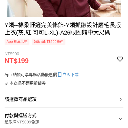
Y領--棉柔舒適完美修飾-Y領抓皺設計磨毛長版
上衣(灰.紅.可可L-XL)-A26眼圈熊中大尺碼
App 獨享活動
超取滿NT$699免運
NT$900
NT$199
App 結帳可享專屬活動優惠價
立即下載
※ 本商品不適用折價券
請選擇商品選項
付款與運送方式
超取滿NT$699免運