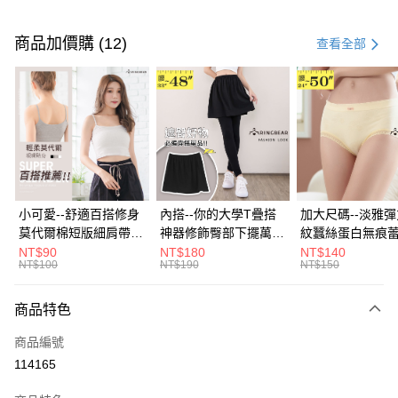
付款方式
信用卡一次付款
商品加價購 (12)
查看全部
超商取貨付款
LINE Pay
Apple Pay
街口支付
悠遊付
小可愛--舒適百搭修身
內搭--你的大學T疊搭
加大尺碼--淡雅
莫代爾棉短版細肩帶素
神器修飾臀部下擺萬用
紋蠶絲蛋白無痕
Google Pay
色背心(白.黑.灰L-2L)-
內搭裙/遮臀裙(黑2L-
角內褲(白.粉.藍.黃
NT$90
NT$180
NT$140
NT$100
NT$190
NT$150
U582眼圈熊中大尺碼
6L)-Q155眼圈熊中大
3L)-L28眼圈熊
全盈+PAY
尺碼
碼
大哥付你分期
商品特色
相關說明
商品編號
【大哥付你分期使用說明】
AFTEE先享後付
1.本服務由台灣大哥大提供，台灣大哥大用戶可立即使用無須另外申請。
114165
2.付款方式選擇「大哥付你分期」，訂單成立後會自動跳轉到大哥付的交易
相關說明
流程，驗證手機門號後，選擇欲分期的期數、繳款截止日，確認付款後即完