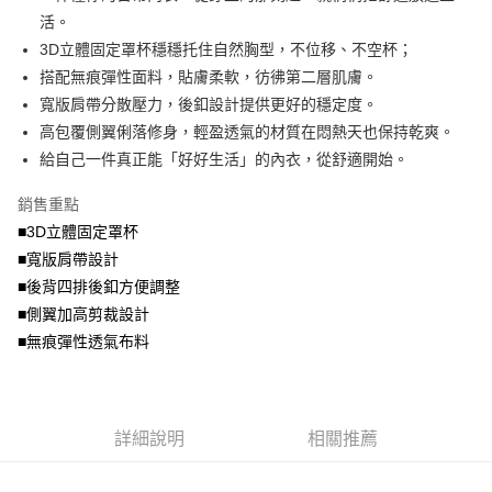
便利好安心！
4.訂單成立30分鐘內，如未前往確認交易或遇審核未通過，訂單將自動取
活。
１．簡單：不需註冊會員、不需綁卡、不需儲值。
運送方式
消。如遇「轉專審核」未通過狀況，表示未達大哥付你分期系統評分，恕無
２．便利：只要手機號碼，簡訊認證，即可結帳。
3D立體固定罩杯穩穩托住自然胸型，不位移、不空杯；
法說明評估內容。
３．安心：先確認商品／服務後，再付款。
全家取貨付款
搭配無痕彈性面料，貼膚柔軟，彷彿第二層肌膚。
【繳款方式說明】
1.分期款項不併入電信帳單，「大哥付你分期」於每月結算日後寄送繳費提
每筆NT$70，滿NT$699(含以上)免運費
寬版肩帶分散壓力，後釦設計提供更好的穩定度。
【「AFTEE先享後付」結帳流程】
醒簡訊。
１．於結帳方式選擇「AFTEE先享後付」後，將跳轉至「AFTEE先享後付」
高包覆側翼俐落修身，輕盈透氣的材質在悶熱天也保持乾爽。
2.透過簡訊連結打開帳單後，可選擇「超商條碼／台灣大直營門市／銀行轉
付款後全家取貨
結帳頁面，進行簡訊認證並確認金額後，即可完成結帳。
帳／街口支付／iPASS MONEY」等通路繳費。
給自己一件真正能「好好生活」的內衣，從舒適開始。
２．訂單成立數日內，您將收到繳費通知簡訊。
每筆NT$70，滿NT$699(含以上)免運費
３．收到繳費通知簡訊後14天內，點擊此簡訊中的連結，可透過四大超商／
【注意事項】
銷售重點
ATM／網路銀行／等多元方式進行付款，方視為交易完成。
7-11取貨付款
1.本服務係由「台灣大哥大股份有限公司」（以下簡稱本公司）所提供，讓
※ 請注意：結帳手續完成當下不需立刻繳費，但若您需要取消訂單，請聯絡
■3D立體固定罩杯
用戶於交易時，得透過本服務購買商品或服務，並由商店將買賣／分期付款
每筆NT$70，滿NT$799(含以上)免運費
購買商品的店家。未經商家同意取消之訂單仍視為有效，需透過AFTEE先享
買賣價金債權讓與本公司後，依約使用本公司帳單繳交帳款。
■寬版肩帶設計
後付繳納相關費用。
2.基於同意付款使用「大哥付你分期」之契約關係目的，商店將以您的個人
付款後7-11取貨
※ 交易是否成功請以「AFTEE先享後付 」之結帳頁面顯示為準，若有關於
■後背四排後釦方便調整
資料（包含姓名、電話或地址）提供予台灣大哥大進項蒐集、處理及利用，
是否繳費成功／繳費後需取消欲退款等相關疑問，請聯繫「AFTEE先享後付
■側翼加高剪裁設計
每筆NT$70，滿NT$699(含以上)免運費
由本公司與您本人進行分期帳單所需資料之確認、核對及更正。
客戶支援中心」
https://netprotections.freshdesk.com/support/home
3.完整用戶服務條款，請詳閱以下連結：
https://oppay.tw/userRule
■無痕彈性透氣布料
宅配
【注意事項】
１．透過由恩沛科技股份有限公司提供之「AFTEE先享後付」服務完成之交
每筆NT$100，滿NT$1,000(含以上)免運費
易，需依本服務之必要範圍內提供個人資料，並將交易相關給付款項請求債
權轉讓予恩沛科技股份有限公司。
詳細說明
相關推薦
２．關於個人資料處理事宜，請瀏覽以下網址：
https://aftee.tw/terms/#terms3
３．未成年的使用者請事先徵得法定代理人或監護人之同意方可使用