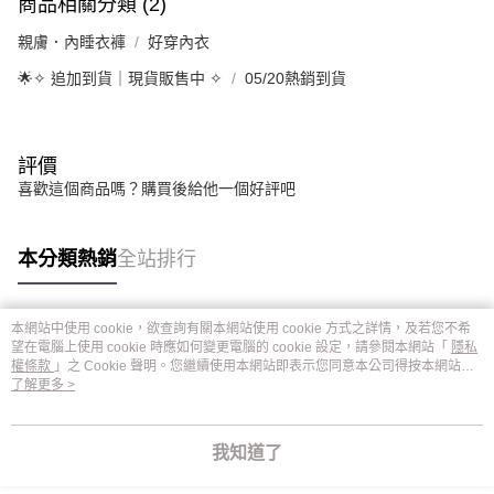
商品相關分類 (2)
親膚．內睡衣褲
好穿內衣
🌟✧ 追加到貨｜現貨販售中 ✧
05/20熱銷到貨
評價
喜歡這個商品嗎？購買後給他一個好評吧
本分類熱銷
全站排行
本網站中使用 cookie，欲查詢有關本網站使用 cookie 方式之詳情，及若您不希
熱門標籤
望在電腦上使用 cookie 時應如何變更電腦的 cookie 設定，請參閱本網站「
隱私
權條款
」之 Cookie 聲明。您繼續使用本網站即表示您同意本公司得按本網站使
用條款之 Cookie 聲明使用 cookie。
了解更多 >
我知道了