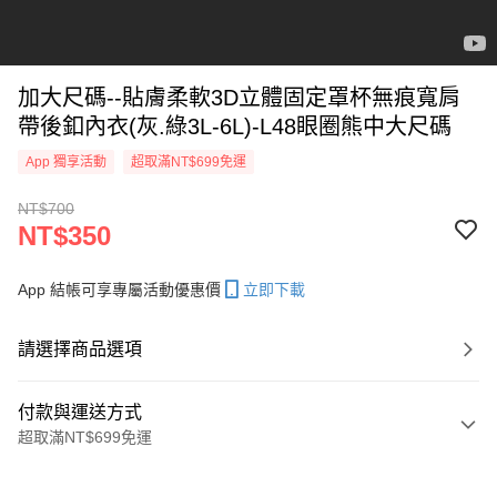
加大尺碼--貼膚柔軟3D立體固定罩杯無痕寬肩
帶後釦內衣(灰.綠3L-6L)-L48眼圈熊中大尺碼
App 獨享活動
超取滿NT$699免運
NT$700
NT$350
App 結帳可享專屬活動優惠價
立即下載
請選擇商品選項
付款與運送方式
超取滿NT$699免運
付款方式