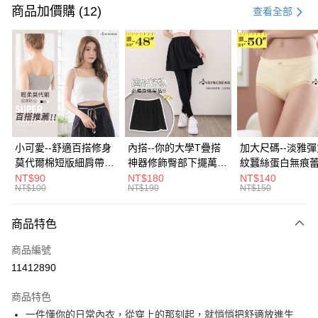
信用卡一次付款
商品加價購 (12)
查看全部
超商取貨付款
LINE Pay
Apple Pay
街口支付
悠遊付
小可愛--舒適百搭修身
內搭--你的大學T疊搭
加大尺碼--淡雅
莫代爾棉短版細肩帶素
神器修飾臀部下擺萬用
紋蠶絲蛋白無痕
Google Pay
色背心(白.黑.灰L-2L)-
內搭裙/遮臀裙(黑2L-
角內褲(白.粉.藍.黃
NT$90
NT$180
NT$140
NT$100
NT$190
NT$150
U582眼圈熊中大尺碼
6L)-Q155眼圈熊中大
3L)-L28眼圈熊
全盈+PAY
尺碼
碼
大哥付你分期
商品特色
相關說明
商品編號
【大哥付你分期使用說明】
AFTEE先享後付
1.本服務由台灣大哥大提供，台灣大哥大用戶可立即使用無須另外申請。
11412890
2.付款方式選擇「大哥付你分期」，訂單成立後會自動跳轉到大哥付的交易
相關說明
流程，驗證手機門號後，選擇欲分期的期數、繳款截止日，確認付款後即完
商品特色
【關於「AFTEE先享後付」】
成交易。
ATM付款
AFTEE先享後付是「在收到商品之後才付款」的支付方式。 讓您購物簡單
一件懂你的日常內衣，從穿上的那刻起，就悄悄把舒適放進生
3.實際核准額度、可分期數及費用金額請依後續交易確認頁面所載為準。