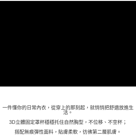
「AFTEE先享後付」，若未經同意申辦者引起之損失，本公司不負相關責
任。
４．使用「AFTEE先享後付」時，將依據個別帳號之用戶狀況，依本公司即
時審查核予不同之上限額度；若仍有額度不足之情形，本公司將視審查結果
請求用戶進行身份認證。
５．嚴禁一人註冊多個帳號或使用他人資訊註冊。若發現惡意使用之情形，
恩沛科技股份有限公司將有權停止該用戶之使用額度並採取法律行動。
一件懂你的日常內衣，從穿上的那刻起，就悄悄把舒適放進生
活。
3D立體固定罩杯穩穩托住自然胸型，不位移、不空杯；
搭配無痕彈性面料，貼膚柔軟，彷彿第二層肌膚。