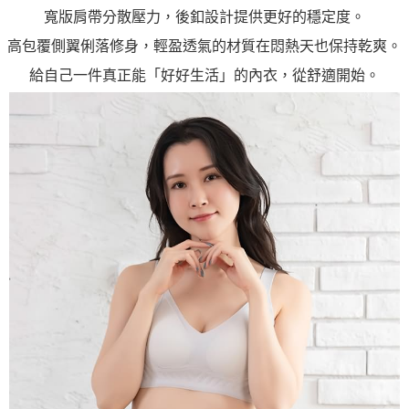
寬版肩帶分散壓力，後釦設計提供更好的穩定度。
高包覆側翼俐落修身，輕盈透氣的材質在悶熱天也保持乾爽。
給自己一件真正能「好好生活」的內衣，從舒適開始。