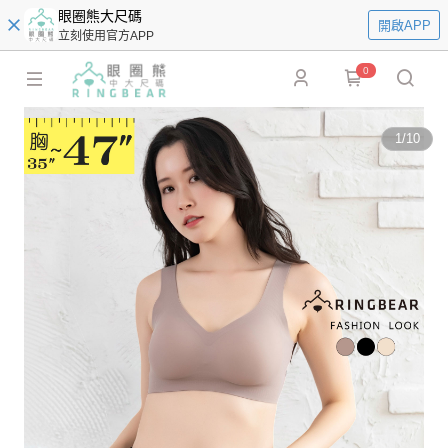
眼圈熊大尺碼
開啟APP
立刻使用官方APP
0
1
/
10