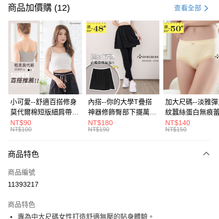
信用卡一次付款
商品加價購 (12)
查看全部
超商取貨付款
LINE Pay
Apple Pay
街口支付
悠遊付
小可愛--舒適百搭修身
內搭--你的大學T疊搭
加大尺碼--淡雅
莫代爾棉短版細肩帶素
神器修飾臀部下擺萬用
紋蠶絲蛋白無痕
Google Pay
色背心(白.黑.灰L-2L)-
內搭裙/遮臀裙(黑2L-
角內褲(白.粉.藍.黃
NT$90
NT$180
NT$140
NT$100
NT$190
NT$150
U582眼圈熊中大尺碼
6L)-Q155眼圈熊中大
3L)-L28眼圈熊
全盈+PAY
尺碼
碼
大哥付你分期
商品特色
相關說明
商品編號
【大哥付你分期使用說明】
AFTEE先享後付
1.本服務由台灣大哥大提供，台灣大哥大用戶可立即使用無須另外申請。
11393217
2.付款方式選擇「大哥付你分期」，訂單成立後會自動跳轉到大哥付的交易
相關說明
流程，驗證手機門號後，選擇欲分期的期數、繳款截止日，確認付款後即完
商品特色
【關於「AFTEE先享後付」】
成交易。
ATM付款
AFTEE先享後付是「在收到商品之後才付款」的支付方式。 讓您購物簡單
專為中大尺碼女性打造舒適無壓的貼身體驗。
3.實際核准額度、可分期數及費用金額請依後續交易確認頁面所載為準。