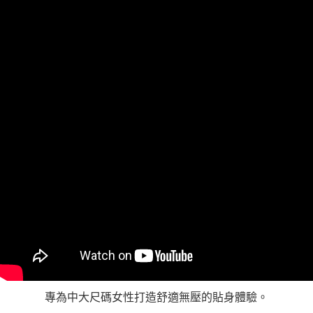
「AFTEE先享後付」，若未經同意申辦者引起之損失，本公司不負相關責
任。
４．使用「AFTEE先享後付」時，將依據個別帳號之用戶狀況，依本公司即
時審查核予不同之上限額度；若仍有額度不足之情形，本公司將視審查結果
請求用戶進行身份認證。
５．嚴禁一人註冊多個帳號或使用他人資訊註冊。若發現惡意使用之情形，
恩沛科技股份有限公司將有權停止該用戶之使用額度並採取法律行動。
專為中大尺碼女性打造舒適無壓的貼身體驗。