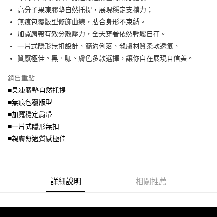
便利好安心！
4.訂單成立30分鐘內，如未前往確認交易或遇審核未通過，訂單將自動取
高分子果凍膠墊自然托提，展現穩定支撐力；
１．簡單：不需註冊會員、不需綁卡、不需儲值。
運送方式
消。如遇「轉專審核」未通過狀況，表示未達大哥付你分期系統評分，恕無
２．便利：只要手機號碼，簡訊認證，即可結帳。
無痕包覆版型修飾曲線，貼合身形不束縛。
法說明評估內容。
３．安心：先確認商品／服務後，再付款。
全家取貨付款
加寬肩帶有效分散壓力，全天穿著依然輕鬆自在。
【繳款方式說明】
1.分期款項不併入電信帳單，「大哥付你分期」於每月結算日後寄送繳費提
每筆NT$70，滿NT$699(含以上)免運費
一片式隱形無扣設計，簡約俐落，親膚材質柔軟透氣，
【「AFTEE先享後付」結帳流程】
醒簡訊。
１．於結帳方式選擇「AFTEE先享後付」後，將跳轉至「AFTEE先享後付」
質感極佳。黑、咖、膚色多款選擇，讓你自在展現自信美。
2.透過簡訊連結打開帳單後，可選擇「超商條碼／台灣大直營門市／銀行轉
付款後全家取貨
結帳頁面，進行簡訊認證並確認金額後，即可完成結帳。
帳／街口支付／iPASS MONEY」等通路繳費。
２．訂單成立數日內，您將收到繳費通知簡訊。
每筆NT$70，滿NT$699(含以上)免運費
銷售重點
３．收到繳費通知簡訊後14天內，點擊此簡訊中的連結，可透過四大超商／
【注意事項】
■果凍膠墊自然托提
ATM／網路銀行／等多元方式進行付款，方視為交易完成。
7-11取貨付款
1.本服務係由「台灣大哥大股份有限公司」（以下簡稱本公司）所提供，讓
※ 請注意：結帳手續完成當下不需立刻繳費，但若您需要取消訂單，請聯絡
■無痕包覆版型
用戶於交易時，得透過本服務購買商品或服務，並由商店將買賣／分期付款
每筆NT$70，滿NT$799(含以上)免運費
購買商品的店家。未經商家同意取消之訂單仍視為有效，需透過AFTEE先享
買賣價金債權讓與本公司後，依約使用本公司帳單繳交帳款。
■加寬穩定肩帶
後付繳納相關費用。
2.基於同意付款使用「大哥付你分期」之契約關係目的，商店將以您的個人
付款後7-11取貨
※ 交易是否成功請以「AFTEE先享後付 」之結帳頁面顯示為準，若有關於
■一片式隱形無扣
資料（包含姓名、電話或地址）提供予台灣大哥大進項蒐集、處理及利用，
是否繳費成功／繳費後需取消欲退款等相關疑問，請聯繫「AFTEE先享後付
■親膚舒適質感極佳
每筆NT$70，滿NT$699(含以上)免運費
由本公司與您本人進行分期帳單所需資料之確認、核對及更正。
客戶支援中心」
https://netprotections.freshdesk.com/support/home
3.完整用戶服務條款，請詳閱以下連結：
https://oppay.tw/userRule
宅配
【注意事項】
１．透過由恩沛科技股份有限公司提供之「AFTEE先享後付」服務完成之交
每筆NT$100，滿NT$1,000(含以上)免運費
易，需依本服務之必要範圍內提供個人資料，並將交易相關給付款項請求債
詳細說明
相關推薦
權轉讓予恩沛科技股份有限公司。
２．關於個人資料處理事宜，請瀏覽以下網址：
https://aftee.tw/terms/#terms3
３．未成年的使用者請事先徵得法定代理人或監護人之同意方可使用