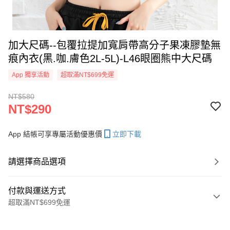
加大尺碼--包覆拉提加寬肩帶高分子果凍膠墊無
痕內衣(黑.咖.膚色2L-5L)-L46眼圈熊中大尺碼
App 獨享活動
超取滿NT$699免運
NT$580
NT$290
App 結帳可享專屬活動優惠價
立即下載
請選擇商品選項
付款與運送方式
超取滿NT$699免運
付款方式