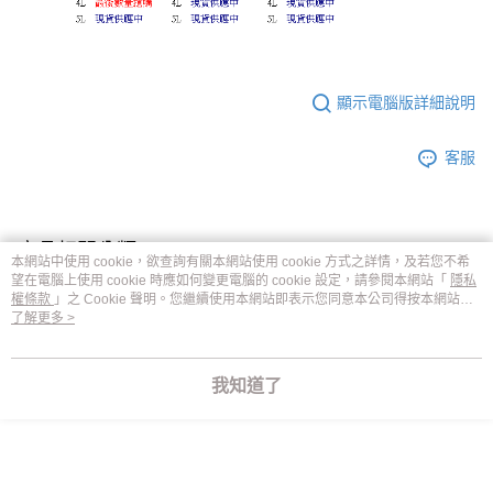
顯示電腦版詳細說明
客服
商品相關分類 (1)
本網站中使用 cookie，欲查詢有關本網站使用 cookie 方式之詳情，及若您不希
望在電腦上使用 cookie 時應如何變更電腦的 cookie 設定，請參閱本網站「
隱私
親膚．內睡衣褲
好穿內衣
權條款
」之 Cookie 聲明。您繼續使用本網站即表示您同意本公司得按本網站使
用條款之 Cookie 聲明使用 cookie。
了解更多 >
評價
我知道了
喜歡這個商品嗎？購買後給他一個好評吧
本分類熱銷
全站排行