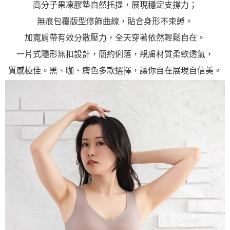
高分子果凍膠墊自然托提，展現穩定支撐力；
無痕包覆版型修飾曲線，貼合身形不束縛。
加寬肩帶有效分散壓力，全天穿著依然輕鬆自在。
一片式隱形無扣設計，簡約俐落，親膚材質柔軟透氣，
質感極佳。黑、咖、膚色多款選擇，讓你自在展現自信美。