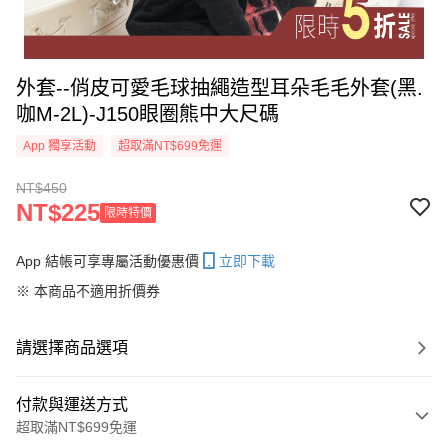
外套--俏皮可愛毛球抽繩造型耳朵毛毛外套(黑.
咖M-2L)-J150眼圈熊中大尺碼
App 獨享活動
超取滿NT$699免運
NT$450
NT$225
限時特價
App 結帳可享專屬活動優惠價
立即下載
※ 本商品不適用折價券
請選擇商品選項
付款與運送方式
超取滿NT$699免運