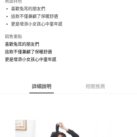
商品特色
【關於「AFTEE先享後付」】
成交易。
ATM付款
AFTEE先享後付是「在收到商品之後才付款」的支付方式。 讓您購物簡單
喜歡兔耳的朋友們
3.實際核准額度、可分期數及費用金額請依後續交易確認頁面所載為準。
便利好安心！
4.訂單成立30分鐘內，如未前往確認交易或遇審核未通過，訂單將自動取
這款不僅兼顧了保暖舒適
１．簡單：不需註冊會員、不需綁卡、不需儲值。
運送方式
消。如遇「轉專審核」未通過狀況，表示未達大哥付你分期系統評分，恕無
２．便利：只要手機號碼，簡訊認證，即可結帳。
更是增添小女孩心中童年感
法說明評估內容。
３．安心：先確認商品／服務後，再付款。
全家取貨付款
【繳款方式說明】
銷售重點
1.分期款項不併入電信帳單，「大哥付你分期」於每月結算日後寄送繳費提
每筆NT$70，滿NT$699(含以上)免運費
【「AFTEE先享後付」結帳流程】
醒簡訊。
喜歡兔耳的朋友們
１．於結帳方式選擇「AFTEE先享後付」後，將跳轉至「AFTEE先享後付」
2.透過簡訊連結打開帳單後，可選擇「超商條碼／台灣大直營門市／銀行轉
付款後全家取貨
結帳頁面，進行簡訊認證並確認金額後，即可完成結帳。
這款不僅兼顧了保暖舒適
帳／街口支付／iPASS MONEY」等通路繳費。
２．訂單成立數日內，您將收到繳費通知簡訊。
每筆NT$70，滿NT$699(含以上)免運費
更是增添小女孩心中童年感
３．收到繳費通知簡訊後14天內，點擊此簡訊中的連結，可透過四大超商／
【注意事項】
ATM／網路銀行／等多元方式進行付款，方視為交易完成。
7-11取貨付款
1.本服務係由「台灣大哥大股份有限公司」（以下簡稱本公司）所提供，讓
※ 請注意：結帳手續完成當下不需立刻繳費，但若您需要取消訂單，請聯絡
用戶於交易時，得透過本服務購買商品或服務，並由商店將買賣／分期付款
每筆NT$70，滿NT$799(含以上)免運費
購買商品的店家。未經商家同意取消之訂單仍視為有效，需透過AFTEE先享
買賣價金債權讓與本公司後，依約使用本公司帳單繳交帳款。
後付繳納相關費用。
詳細說明
相關推薦
2.基於同意付款使用「大哥付你分期」之契約關係目的，商店將以您的個人
付款後7-11取貨
※ 交易是否成功請以「AFTEE先享後付 」之結帳頁面顯示為準，若有關於
資料（包含姓名、電話或地址）提供予台灣大哥大進項蒐集、處理及利用，
是否繳費成功／繳費後需取消欲退款等相關疑問，請聯繫「AFTEE先享後付
每筆NT$70，滿NT$699(含以上)免運費
由本公司與您本人進行分期帳單所需資料之確認、核對及更正。
客戶支援中心」
https://netprotections.freshdesk.com/support/home
3.完整用戶服務條款，請詳閱以下連結：
https://oppay.tw/userRule
宅配
【注意事項】
１．透過由恩沛科技股份有限公司提供之「AFTEE先享後付」服務完成之交
每筆NT$100，滿NT$1,000(含以上)免運費
易，需依本服務之必要範圍內提供個人資料，並將交易相關給付款項請求債
權轉讓予恩沛科技股份有限公司。
２．關於個人資料處理事宜，請瀏覽以下網址：