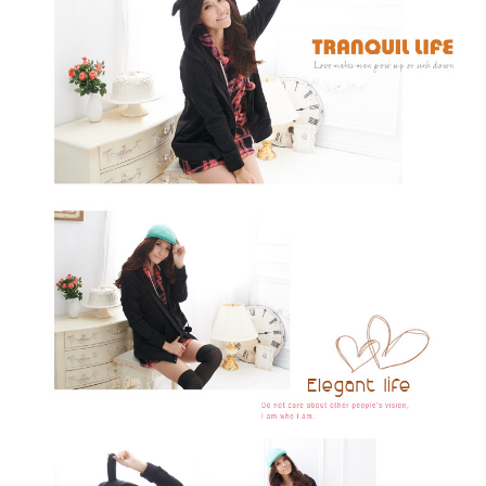
https://aftee.tw/terms/#terms3
３．未成年的使用者請事先徵得法定代理人或監護人之同意方可使用
「AFTEE先享後付」，若未經同意申辦者引起之損失，本公司不負相關責
任。
４．使用「AFTEE先享後付」時，將依據個別帳號之用戶狀況，依本公司即
時審查核予不同之上限額度；若仍有額度不足之情形，本公司將視審查結果
請求用戶進行身份認證。
５．嚴禁一人註冊多個帳號或使用他人資訊註冊。若發現惡意使用之情形，
恩沛科技股份有限公司將有權停止該用戶之使用額度並採取法律行動。