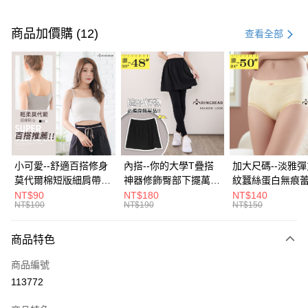
付款方式
信用卡一次付款
商品加價購 (12)
查看全部
超商取貨付款
LINE Pay
Apple Pay
街口支付
悠遊付
小可愛--舒適百搭修身
內搭--你的大學T疊搭
加大尺碼--淡雅
莫代爾棉短版細肩帶素
神器修飾臀部下擺萬用
紋蠶絲蛋白無痕
Google Pay
色背心(白.黑.灰L-2L)-
內搭裙/遮臀裙(黑2L-
角內褲(白.粉.藍.黃
NT$90
NT$180
NT$140
NT$100
NT$190
NT$150
U582眼圈熊中大尺碼
6L)-Q155眼圈熊中大
3L)-L28眼圈熊
全盈+PAY
尺碼
碼
大哥付你分期
商品特色
相關說明
商品編號
【大哥付你分期使用說明】
AFTEE先享後付
1.本服務由台灣大哥大提供，台灣大哥大用戶可立即使用無須另外申請。
113772
2.付款方式選擇「大哥付你分期」，訂單成立後會自動跳轉到大哥付的交易
相關說明
流程，驗證手機門號後，選擇欲分期的期數、繳款截止日，確認付款後即完