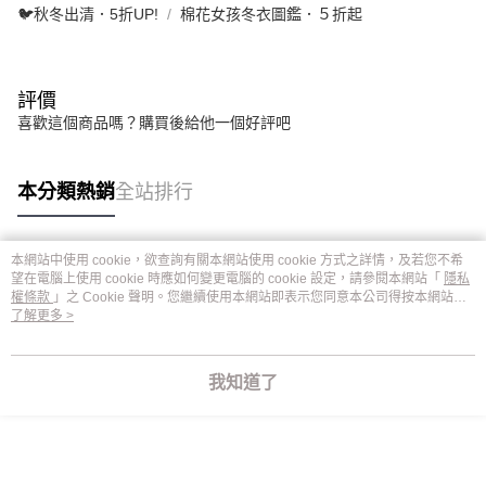
🐦秋冬出清．5折UP!
棉花女孩冬衣圖鑑．５折起
評價
喜歡這個商品嗎？購買後給他一個好評吧
本分類熱銷
全站排行
本網站中使用 cookie，欲查詢有關本網站使用 cookie 方式之詳情，及若您不希
熱門標籤
望在電腦上使用 cookie 時應如何變更電腦的 cookie 設定，請參閱本網站「
隱私
權條款
」之 Cookie 聲明。您繼續使用本網站即表示您同意本公司得按本網站使
用條款之 Cookie 聲明使用 cookie。
了解更多 >
我知道了