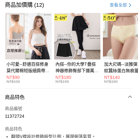
信用卡一次付款
商品加價購 (12)
查看全部
超商取貨付款
LINE Pay
Apple Pay
街口支付
悠遊付
小可愛--舒適百搭修身
內搭--你的大學T疊搭
加大尺碼--淡雅
莫代爾棉短版細肩帶素
神器修飾臀部下擺萬用
紋蠶絲蛋白無痕
Google Pay
色背心(白.黑.灰L-2L)-
內搭裙/遮臀裙(黑2L-
角內褲(白.粉.藍.黃
NT$90
NT$180
NT$140
NT$100
NT$190
NT$150
U582眼圈熊中大尺碼
6L)-Q155眼圈熊中大
3L)-L28眼圈熊
全盈+PAY
尺碼
碼
大哥付你分期
商品特色
相關說明
商品編號
【大哥付你分期使用說明】
AFTEE先享後付
1.本服務由台灣大哥大提供，台灣大哥大用戶可立即使用無須另外申請。
11372724
2.付款方式選擇「大哥付你分期」，訂單成立後會自動跳轉到大哥付的交易
相關說明
流程，驗證手機門號後，選擇欲分期的期數、繳款截止日，確認付款後即完
商品特色
【關於「AFTEE先享後付」】
成交易。
ATM付款
AFTEE先享後付是「在收到商品之後才付款」的支付方式。 讓您購物簡單
翻領V襟設計修飾臉型比例，展現俐落氣質。
3.實際核准額度、可分期數及費用金額請依後續交易確認頁面所載為準。