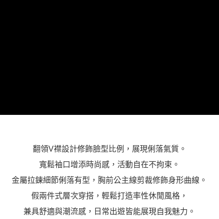
「AFTEE先享後付」，若未經同意申辦者引起之損失，本公司不負相關責
任。
４．使用「AFTEE先享後付」時，將依據個別帳號之用戶狀況，依本公司即
時審查核予不同之上限額度；若仍有額度不足之情形，本公司將視審查結果
請求用戶進行身份認證。
５．嚴禁一人註冊多個帳號或使用他人資訊註冊。若發現惡意使用之情形，
恩沛科技股份有限公司將有權停止該用戶之使用額度並採取法律行動。
翻領V襟設計修飾臉型比例，展現俐落氣質。
寬鬆袖口增添時尚感，活動自在不拘束。
金屬拉鍊細節俐落有型，胸前公主線剪裁修飾身形曲線。
假兩件式層次穿搭，輕鬆打造率性休閒風格，
兼具舒適與潮流感，日常出遊皆能展現自我魅力。