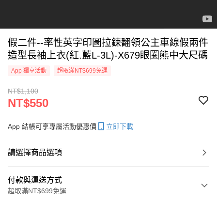
假二件--率性英字印圖拉鍊翻領公主車線假兩件
造型長袖上衣(紅.藍L-3L)-X679眼圈熊中大尺碼
App 獨享活動
超取滿NT$699免運
NT$1,100
NT$550
App 結帳可享專屬活動優惠價
立即下載
請選擇商品選項
付款與運送方式
超取滿NT$699免運
付款方式