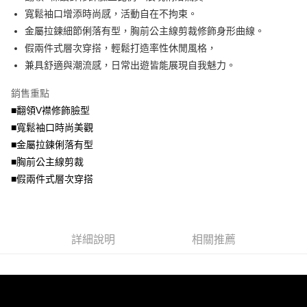
便利好安心！
4.訂單成立30分鐘內，如未前往確認交易或遇審核未通過，訂單將自動取
寬鬆袖口增添時尚感，活動自在不拘束。
１．簡單：不需註冊會員、不需綁卡、不需儲值。
運送方式
消。如遇「轉專審核」未通過狀況，表示未達大哥付你分期系統評分，恕無
２．便利：只要手機號碼，簡訊認證，即可結帳。
金屬拉鍊細節俐落有型，胸前公主線剪裁修飾身形曲線。
法說明評估內容。
３．安心：先確認商品／服務後，再付款。
全家取貨付款
假兩件式層次穿搭，輕鬆打造率性休閒風格，
【繳款方式說明】
1.分期款項不併入電信帳單，「大哥付你分期」於每月結算日後寄送繳費提
每筆NT$70，滿NT$699(含以上)免運費
兼具舒適與潮流感，日常出遊皆能展現自我魅力。
【「AFTEE先享後付」結帳流程】
醒簡訊。
１．於結帳方式選擇「AFTEE先享後付」後，將跳轉至「AFTEE先享後付」
2.透過簡訊連結打開帳單後，可選擇「超商條碼／台灣大直營門市／銀行轉
付款後全家取貨
結帳頁面，進行簡訊認證並確認金額後，即可完成結帳。
銷售重點
帳／街口支付／iPASS MONEY」等通路繳費。
２．訂單成立數日內，您將收到繳費通知簡訊。
每筆NT$70，滿NT$699(含以上)免運費
■翻領V襟修飾臉型
３．收到繳費通知簡訊後14天內，點擊此簡訊中的連結，可透過四大超商／
【注意事項】
■寬鬆袖口時尚美觀
ATM／網路銀行／等多元方式進行付款，方視為交易完成。
7-11取貨付款
1.本服務係由「台灣大哥大股份有限公司」（以下簡稱本公司）所提供，讓
※ 請注意：結帳手續完成當下不需立刻繳費，但若您需要取消訂單，請聯絡
■金屬拉鍊俐落有型
用戶於交易時，得透過本服務購買商品或服務，並由商店將買賣／分期付款
每筆NT$70，滿NT$799(含以上)免運費
購買商品的店家。未經商家同意取消之訂單仍視為有效，需透過AFTEE先享
買賣價金債權讓與本公司後，依約使用本公司帳單繳交帳款。
■胸前公主線剪裁
後付繳納相關費用。
2.基於同意付款使用「大哥付你分期」之契約關係目的，商店將以您的個人
付款後7-11取貨
※ 交易是否成功請以「AFTEE先享後付 」之結帳頁面顯示為準，若有關於
■假兩件式層次穿搭
資料（包含姓名、電話或地址）提供予台灣大哥大進項蒐集、處理及利用，
是否繳費成功／繳費後需取消欲退款等相關疑問，請聯繫「AFTEE先享後付
每筆NT$70，滿NT$699(含以上)免運費
由本公司與您本人進行分期帳單所需資料之確認、核對及更正。
客戶支援中心」
https://netprotections.freshdesk.com/support/home
3.完整用戶服務條款，請詳閱以下連結：
https://oppay.tw/userRule
宅配
【注意事項】
詳細說明
相關推薦
１．透過由恩沛科技股份有限公司提供之「AFTEE先享後付」服務完成之交
每筆NT$100，滿NT$1,000(含以上)免運費
易，需依本服務之必要範圍內提供個人資料，並將交易相關給付款項請求債
權轉讓予恩沛科技股份有限公司。
２．關於個人資料處理事宜，請瀏覽以下網址：
https://aftee.tw/terms/#terms3
３．未成年的使用者請事先徵得法定代理人或監護人之同意方可使用