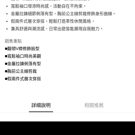
便利好安心！
4.訂單成立30分鐘內，如未前往確認交易或遇審核未通過，訂單將自動取
寬鬆袖口增添時尚感，活動自在不拘束。
１．簡單：不需註冊會員、不需綁卡、不需儲值。
運送方式
消。如遇「轉專審核」未通過狀況，表示未達大哥付你分期系統評分，恕無
２．便利：只要手機號碼，簡訊認證，即可結帳。
金屬拉鍊細節俐落有型，胸前公主線剪裁修飾身形曲線。
法說明評估內容。
３．安心：先確認商品／服務後，再付款。
全家取貨付款
假兩件式層次穿搭，輕鬆打造率性休閒風格，
【繳款方式說明】
1.分期款項不併入電信帳單，「大哥付你分期」於每月結算日後寄送繳費提
每筆NT$70，滿NT$699(含以上)免運費
兼具舒適與潮流感，日常出遊皆能展現自我魅力。
【「AFTEE先享後付」結帳流程】
醒簡訊。
１．於結帳方式選擇「AFTEE先享後付」後，將跳轉至「AFTEE先享後付」
2.透過簡訊連結打開帳單後，可選擇「超商條碼／台灣大直營門市／銀行轉
付款後全家取貨
結帳頁面，進行簡訊認證並確認金額後，即可完成結帳。
銷售重點
帳／街口支付／iPASS MONEY」等通路繳費。
２．訂單成立數日內，您將收到繳費通知簡訊。
每筆NT$70，滿NT$699(含以上)免運費
■翻領V襟修飾臉型
３．收到繳費通知簡訊後14天內，點擊此簡訊中的連結，可透過四大超商／
【注意事項】
■寬鬆袖口時尚美觀
ATM／網路銀行／等多元方式進行付款，方視為交易完成。
7-11取貨付款
1.本服務係由「台灣大哥大股份有限公司」（以下簡稱本公司）所提供，讓
※ 請注意：結帳手續完成當下不需立刻繳費，但若您需要取消訂單，請聯絡
■金屬拉鍊俐落有型
用戶於交易時，得透過本服務購買商品或服務，並由商店將買賣／分期付款
每筆NT$70，滿NT$799(含以上)免運費
購買商品的店家。未經商家同意取消之訂單仍視為有效，需透過AFTEE先享
買賣價金債權讓與本公司後，依約使用本公司帳單繳交帳款。
■胸前公主線剪裁
後付繳納相關費用。
2.基於同意付款使用「大哥付你分期」之契約關係目的，商店將以您的個人
付款後7-11取貨
※ 交易是否成功請以「AFTEE先享後付 」之結帳頁面顯示為準，若有關於
■假兩件式層次穿搭
資料（包含姓名、電話或地址）提供予台灣大哥大進項蒐集、處理及利用，
是否繳費成功／繳費後需取消欲退款等相關疑問，請聯繫「AFTEE先享後付
每筆NT$70，滿NT$699(含以上)免運費
由本公司與您本人進行分期帳單所需資料之確認、核對及更正。
客戶支援中心」
https://netprotections.freshdesk.com/support/home
3.完整用戶服務條款，請詳閱以下連結：
https://oppay.tw/userRule
宅配
【注意事項】
詳細說明
相關推薦
１．透過由恩沛科技股份有限公司提供之「AFTEE先享後付」服務完成之交
每筆NT$100，滿NT$1,000(含以上)免運費
易，需依本服務之必要範圍內提供個人資料，並將交易相關給付款項請求債
權轉讓予恩沛科技股份有限公司。
２．關於個人資料處理事宜，請瀏覽以下網址：
https://aftee.tw/terms/#terms3
３．未成年的使用者請事先徵得法定代理人或監護人之同意方可使用