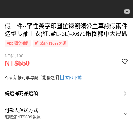
假二件--率性英字印圖拉鍊翻領公主車線假兩件
造型長袖上衣(紅.藍L-3L)-X679眼圈熊中大尺碼
App 獨享活動
超取滿NT$699免運
NT$1,100
NT$550
App 結帳可享專屬活動優惠價
立即下載
請選擇商品選項
付款與運送方式
超取滿NT$699免運
付款方式