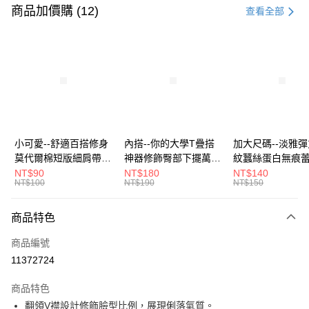
信用卡一次付款
商品加價購 (12)
查看全部
超商取貨付款
LINE Pay
Apple Pay
街口支付
悠遊付
小可愛--舒適百搭修身
內搭--你的大學T疊搭
加大尺碼--淡雅
莫代爾棉短版細肩帶素
神器修飾臀部下擺萬用
紋蠶絲蛋白無痕
Google Pay
色背心(白.黑.灰L-2L)-
內搭裙/遮臀裙(黑2L-
角內褲(白.粉.藍.黃
NT$90
NT$180
NT$140
NT$100
NT$190
NT$150
U582眼圈熊中大尺碼
6L)-Q155眼圈熊中大
3L)-L28眼圈熊
全盈+PAY
尺碼
碼
大哥付你分期
商品特色
相關說明
商品編號
【大哥付你分期使用說明】
AFTEE先享後付
1.本服務由台灣大哥大提供，台灣大哥大用戶可立即使用無須另外申請。
11372724
2.付款方式選擇「大哥付你分期」，訂單成立後會自動跳轉到大哥付的交易
相關說明
流程，驗證手機門號後，選擇欲分期的期數、繳款截止日，確認付款後即完
商品特色
【關於「AFTEE先享後付」】
成交易。
ATM付款
AFTEE先享後付是「在收到商品之後才付款」的支付方式。 讓您購物簡單
翻領V襟設計修飾臉型比例，展現俐落氣質。
3.實際核准額度、可分期數及費用金額請依後續交易確認頁面所載為準。