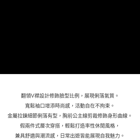
「AFTEE先享後付」，若未經同意申辦者引起之損失，本公司不負相關責
任。
４．使用「AFTEE先享後付」時，將依據個別帳號之用戶狀況，依本公司即
時審查核予不同之上限額度；若仍有額度不足之情形，本公司將視審查結果
請求用戶進行身份認證。
５．嚴禁一人註冊多個帳號或使用他人資訊註冊。若發現惡意使用之情形，
恩沛科技股份有限公司將有權停止該用戶之使用額度並採取法律行動。
翻領V襟設計修飾臉型比例，展現俐落氣質。
寬鬆袖口增添時尚感，活動自在不拘束。
金屬拉鍊細節俐落有型，胸前公主線剪裁修飾身形曲線。
假兩件式層次穿搭，輕鬆打造率性休閒風格，
兼具舒適與潮流感，日常出遊皆能展現自我魅力。