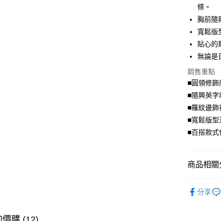
條。
街口支付
胸前隨
寬鬆版
悠遊付
貼心的
Google Pa
無論是
全盈+PAY
銷售重點
■圓領修飾
大哥付你
■隨興英字
相關說明
■羅紋邊飾
【大哥付
AFTEE先
1.本服務
■寬鬆版型
2.付款方
相關說明
■百搭款式
流程，驗
【關於「A
ATM付款
完成交易
AFTEE
3.實際核
便利好安
4.訂單成
商品相關分
１．簡單
消。如遇
２．便利
運送方式
無法說明
舒適．棉
３．安心
【繳款方
分享
全家取貨
1.分期款
【「AFT
醒簡訊。
每筆NT$7
１．於結帳
2.透過簡
價購 (12)
付」結帳