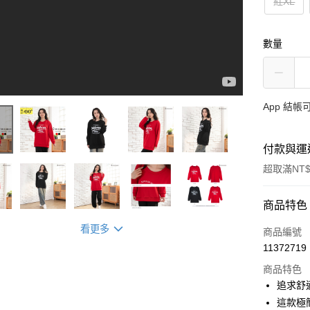
紅XL
數量
App 結
付款與運
超取滿NT$
付款方式
商品特色
看更多
信用卡一
商品編號
11372719
超商取貨
商品特色
LINE Pay
追求舒
這款極
Apple Pay