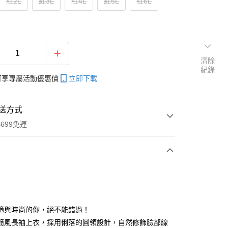
紅2L
紅3L
紅4L
紅5L
紅6L
清除
紀錄
帳可享專屬活動優惠價
立即下載
送方式
699免運
次付款
付款
適與時尚的你，絕不能錯過！
簡風長袖上衣，採用俐落的圓領設計，自然修飾臉部線