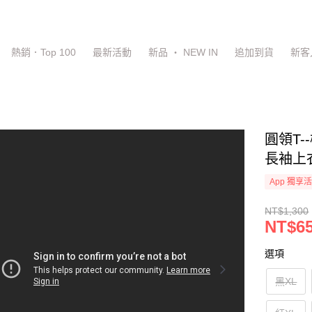
熱銷．Top 100
最新活動
新品 ‧ NEW IN
追加到貨
新客
圓領T
長袖上衣
App 獨享
NT$1,300
NT$6
選項
黑XL