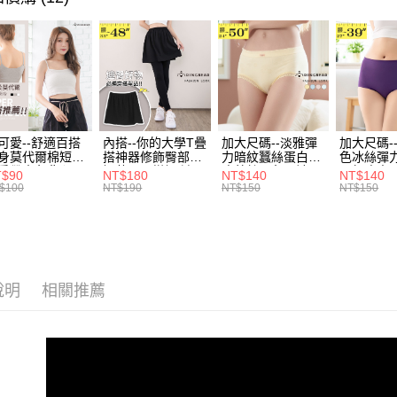
帳／街口支
付款後全
２．訂單
３．收到繳
每筆NT$7
【注意事
／ATM／
1.本服務
※ 請注意
7-11取貨
用戶於交
絡購買商品
款買賣價
先享後付
每筆NT$7
2.基於同
※ 交易是
資料（包
是否繳費成
付款後7-1
用，由本
付客戶支
可愛--舒適百搭
內搭--你的大學T疊
加大尺碼--淡雅彈
加大尺碼-
每筆NT$7
3.完整用
身莫代爾棉短版
搭神器修飾臀部下
力暗紋蠶絲蛋白無
色冰絲彈
肩帶素色背心
擺萬用內搭裙/遮臀
痕蕾絲三角內褲
臀無痕中
【注意事
T$90
NT$180
NT$140
NT$140
宅配
.黑.灰L-2L)-
裙(黑2L-6L)-Q155
(白.粉.藍.黃XL-
褲(黑.紅.粉
１．透過由
$100
NT$190
NT$150
NT$150
582眼圈熊中大
眼圈熊中大尺碼
3L)-L28眼圈熊中
3L)-L1
交易，需
每筆NT$1
碼
大尺碼
大尺碼
求債權轉
２．關於
https://aft
３．未成
「AFTE
說明
相關推薦
任。
４．使用「
即時審查
結果請求
５．嚴禁
形，恩沛
動。