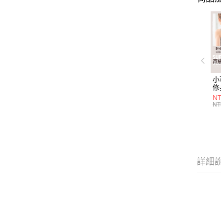
小
修
細
N
(白
NT
U
尺
詳細