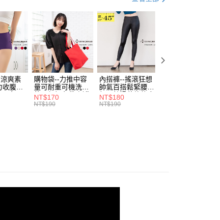
付／iPASS MONEY」等通路繳費。
家取貨
成立數日內，您將收到繳費通知簡訊。
費通知簡訊後14天內，點擊此簡訊中的連結，可透過四大超商
0，滿NT$699(含以上)免運費
項】
網路銀行／等多元方式進行付款，方視為交易完成。
係由「台灣大哥大股份有限公司」（以下簡稱本公司）所提供，讓
：結帳手續完成當下不需立刻繳費，但若您需要取消訂單，請聯
付款
易時，得透過本服務購買商品或服務，並由商店將買賣／分期付
的店家。未經商家同意取消之訂單仍視為有效，需透過AFTEE
金債權讓與本公司後，依約使用本公司帳單繳交帳款。
繳納相關費用。
0，滿NT$799(含以上)免運費
意付款使用「大哥付你分期」之契約關係目的，商店將以您的個人
否成功請以「AFTEE先享後付 」之結帳頁面顯示為準，若有關於
含姓名、電話或地址）提供予台灣大哥大進項蒐集、處理及利
功／繳費後需取消欲退款等相關疑問，請聯繫「AFTEE先享後
1取貨
公司與您本人進行分期帳單所需資料之確認、核對及更正。
援中心」
https://netprotections.freshdesk.com/support/home
-涼爽素
購物袋--力推中容
內搭褲--搖滾狂想
加大尺碼--顯瘦超
0，滿NT$699(含以上)免運費
戶服務條款，請詳閱以下連結：
https://oppay.tw/userRule
力收腹提
量可耐重可機洗烘
帥氣百搭鬆緊腰頭
彈力貼身親膚美腿
腰三角內
乾環保帆布袋/側背
超彈絲滑薄款仿皮
收腹提臀無痕高腰
項】
NT$170
NT$180
NT$90
.紫L-
包(黑.紅.米F)-
褲(黑XL-6L)-R179
內搭連身褲襪(黑.
恩沛科技股份有限公司提供之「AFTEE先享後付」服務完成之
NT$190
NT$190
NT$100
7眼圈熊中
B201眼圈熊中大尺
眼圈熊中大尺碼
膚F)-Z63眼圈熊
依本服務之必要範圍內提供個人資料，並將交易相關給付款項請
00，滿NT$1,000(含以上)免運費
碼
大尺碼
讓予恩沛科技股份有限公司。
個人資料處理事宜，請瀏覽以下網址：
ee.tw/terms/#terms3
年的使用者請事先徵得法定代理人或監護人之同意方可使用
E先享後付」，若未經同意申辦者引起之損失，本公司不負相關責
AFTEE先享後付」時，將依據個別帳號之用戶狀況，依本公司
核予不同之上限額度；若仍有額度不足之情形，本公司將視審查
用戶進行身份認證。
一人註冊多個帳號或使用他人資訊註冊。若發現惡意使用之情
科技股份有限公司將有權停止該用戶之使用額度並採取法律行