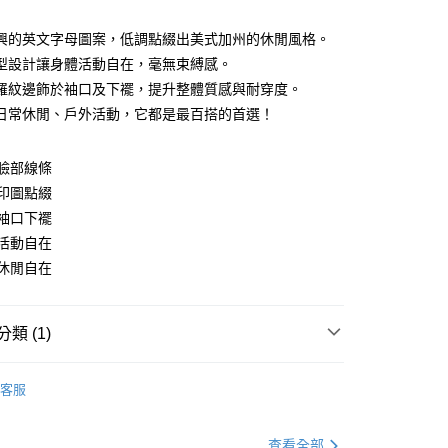
興的英文字母圖案，低調點綴出美式加州的休閒風格。
型設計讓身體活動自在，毫無束縛感。
羅紋邊飾於袖口及下襬，提升整體質感與耐穿度。
y
日常休閒、戶外活動，它都是最百搭的首選！
臉部線條
分期
印圖點綴
袖口下襬
你分期使用說明】
享後付
由台灣大哥大提供，台灣大哥大用戶可立即使用無須另外申請。
活動自在
式選擇「大哥付你分期」，訂單成立後會自動跳轉到大哥付的交易
休閒自在
證手機門號後，選擇欲分期的期數、繳款截止日，確認付款後即
FTEE先享後付」】
。
先享後付是「在收到商品之後才付款」的支付方式。 讓您購物簡單
准額度、可分期數及費用金額請依後續交易確認頁面所載為準。
心！
立30分鐘內，如未前往確認交易或遇審核未通過，訂單將自動取
類 (1)
：不需註冊會員、不需綁卡、不需儲值。
「轉專審核」未通過狀況，表示未達大哥付你分期系統評分，恕
：只要手機號碼，簡訊認證，即可結帳。
評估內容。
Ｔ
：先確認商品／服務後，再付款。
長袖棉Ｔ
式說明】
客服
付款
項不併入電信帳單，「大哥付你分期」於每月結算日後寄送繳費提
EE先享後付」結帳流程】
0，滿NT$699(含以上)免運費
方式選擇「AFTEE先享後付」後，將跳轉至「AFTEE先享後
訊連結打開帳單後，可選擇「超商條碼／台灣大直營門市／銀行轉
頁面，進行簡訊認證並確認金額後，即可完成結帳。
查看全部