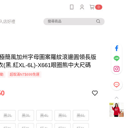
0
入店好禮
--極簡風加州字母圖案羅紋滾邊圓領長版
(黑.紅XL-6L)-X661眼圈熊中大尺碼
活動
超取滿NT$699免運
50
黑2L
黑3L
黑4L
黑5L
黑6L