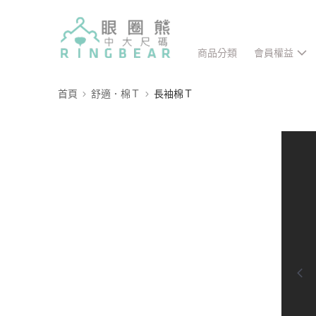
商品分類
會員權益
首頁
舒適．棉Ｔ
長袖棉Ｔ