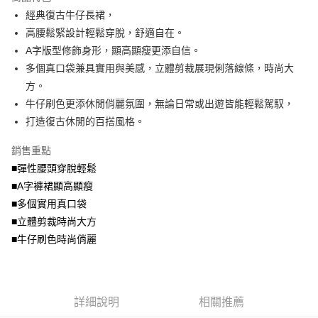
成交易。
ATM付款
AFTEE先享後付是「在收到商品之後才付款」的支付方式。 讓您購物簡單
經典復古牛仔長裙，
3.實際核准額度、可分期數及費用金額請依後續交易確認頁面所載為準。
便利好安心！
4.訂單成立30分鐘內，如未前往確認交易或遇審核未通過，訂單將自動取
高腰鬆緊設計輕鬆穿脫，舒適自在。
１．簡單：不需註冊會員、不需綁卡、不需儲值。
運送方式
消。如遇「轉專審核」未通過狀況，表示未達大哥付你分期系統評分，恕無
２．便利：只要手機號碼，簡訊認證，即可結帳。
A字版型修飾身形，顯高顯瘦更添自信。
法說明評估內容。
３．安心：先確認商品／服務後，再付款。
全家取貨付款
多個真口袋兼具實用與美感，立體剪裁展現俐落線條，時尚大
【繳款方式說明】
1.分期款項不併入電信帳單，「大哥付你分期」於每月結算日後寄送繳費提
每筆NT$70，滿NT$699(含以上)免運費
方。
【「AFTEE先享後付」結帳流程】
醒簡訊。
１．於結帳方式選擇「AFTEE先享後付」後，將跳轉至「AFTEE先享後付」
牛仔刷色更添休閒俏麗氛圍，無論日常或出遊皆能輕鬆駕馭，
2.透過簡訊連結打開帳單後，可選擇「超商條碼／台灣大直營門市／銀行轉
付款後全家取貨
結帳頁面，進行簡訊認證並確認金額後，即可完成結帳。
帳／街口支付／iPASS MONEY」等通路繳費。
打造復古休閒的百搭風格。
２．訂單成立數日內，您將收到繳費通知簡訊。
每筆NT$70，滿NT$699(含以上)免運費
３．收到繳費通知簡訊後14天內，點擊此簡訊中的連結，可透過四大超商／
【注意事項】
銷售重點
ATM／網路銀行／等多元方式進行付款，方視為交易完成。
7-11取貨付款
1.本服務係由「台灣大哥大股份有限公司」（以下簡稱本公司）所提供，讓
※ 請注意：結帳手續完成當下不需立刻繳費，但若您需要取消訂單，請聯絡
■彈性腰頭穿脫輕鬆
用戶於交易時，得透過本服務購買商品或服務，並由商店將買賣／分期付款
每筆NT$70，滿NT$799(含以上)免運費
購買商品的店家。未經商家同意取消之訂單仍視為有效，需透過AFTEE先享
買賣價金債權讓與本公司後，依約使用本公司帳單繳交帳款。
■A字褲裙顯高顯瘦
後付繳納相關費用。
2.基於同意付款使用「大哥付你分期」之契約關係目的，商店將以您的個人
付款後7-11取貨
※ 交易是否成功請以「AFTEE先享後付 」之結帳頁面顯示為準，若有關於
■多個實用真口袋
資料（包含姓名、電話或地址）提供予台灣大哥大進項蒐集、處理及利用，
是否繳費成功／繳費後需取消欲退款等相關疑問，請聯繫「AFTEE先享後付
■立體剪裁時尚大方
每筆NT$70，滿NT$699(含以上)免運費
由本公司與您本人進行分期帳單所需資料之確認、核對及更正。
客戶支援中心」
https://netprotections.freshdesk.com/support/home
3.完整用戶服務條款，請詳閱以下連結：
https://oppay.tw/userRule
■牛仔刷色時尚俏麗
宅配
【注意事項】
１．透過由恩沛科技股份有限公司提供之「AFTEE先享後付」服務完成之交
每筆NT$100，滿NT$1,000(含以上)免運費
易，需依本服務之必要範圍內提供個人資料，並將交易相關給付款項請求債
權轉讓予恩沛科技股份有限公司。
詳細說明
相關推薦
２．關於個人資料處理事宜，請瀏覽以下網址：
https://aftee.tw/terms/#terms3