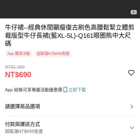
牛仔裙--經典休閒顯瘦復古刷色高腰鬆緊立體剪
裁版型牛仔長裙(藍XL-5L)-Q161眼圈熊中大尺
碼
App 獨享活動
超取滿NT$699免運
NT$1,380
NT$690
App 結帳可享專屬活動優惠價
立即下載
請選擇商品選項
付款與運送方式
超取滿NT$699免運