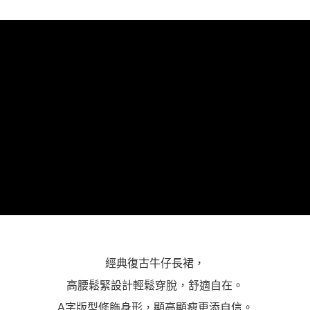
３．未成年的使用者請事先徵得法定代理人或監護人之同意方可使用
「AFTEE先享後付」，若未經同意申辦者引起之損失，本公司不負相關責
任。
４．使用「AFTEE先享後付」時，將依據個別帳號之用戶狀況，依本公司即
時審查核予不同之上限額度；若仍有額度不足之情形，本公司將視審查結果
請求用戶進行身份認證。
５．嚴禁一人註冊多個帳號或使用他人資訊註冊。若發現惡意使用之情形，
恩沛科技股份有限公司將有權停止該用戶之使用額度並採取法律行動。
經典復古牛仔長裙，
高腰鬆緊設計輕鬆穿脫，舒適自在。
A字版型修飾身形，顯高顯瘦更添自信。