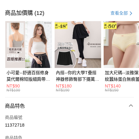
付款方式
信用卡一次付款
商品加價購 (12)
查看全部
超商取貨付款
LINE Pay
Apple Pay
街口支付
悠遊付
小可愛--舒適百搭修身
內搭--你的大學T疊搭
加大尺碼--淡雅
莫代爾棉短版細肩帶素
神器修飾臀部下擺萬用
紋蠶絲蛋白無痕
Google Pay
色背心(白.黑.灰L-2L)-
內搭裙/遮臀裙(黑2L-
角內褲(白.粉.藍.黃
NT$90
NT$180
NT$140
NT$100
NT$190
NT$150
U582眼圈熊中大尺碼
6L)-Q155眼圈熊中大
3L)-L28眼圈熊
全盈+PAY
尺碼
碼
大哥付你分期
商品特色
相關說明
商品編號
【大哥付你分期使用說明】
AFTEE先享後付
1.本服務由台灣大哥大提供，台灣大哥大用戶可立即使用無須另外申請。
11372718
2.付款方式選擇「大哥付你分期」，訂單成立後會自動跳轉到大哥付的交易
相關說明
流程，驗證手機門號後，選擇欲分期的期數、繳款截止日，確認付款後即完
商品特色
【關於「AFTEE先享後付」】