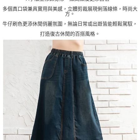
多個真口袋兼具實用與美感，立體剪裁展現俐落線條，時尚大
方。
牛仔刷色更添休閒俏麗氛圍，無論日常或出遊皆能輕鬆駕馭，
打造復古休閒的百搭風格。