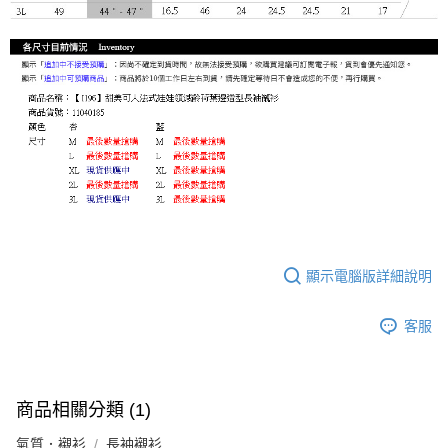
顯示電腦版詳細說明
客服
商品相關分類 (1)
氣質．襯衫
長袖襯衫