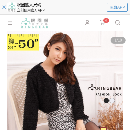
眼圈熊大尺碼
開啟APP
立刻使用官方APP
0
1
/
10