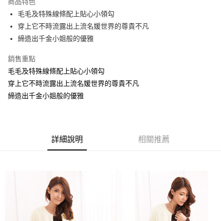
商品特色
【關於「AFTEE先享後付」】
成交易。
ATM付款
AFTEE先享後付是「在收到商品之後才付款」的支付方式。 讓您購物簡單
毛毛及特殊線條配上貼心小領勾
3.實際核准額度、可分期數及費用金額請依後續交易確認頁面所載為準。
便利好安心！
4.訂單成立30分鐘內，如未前往確認交易或遇審核未通過，訂單將自動取
穿上它不時流露出上流名媛世界的尊貴不凡
１．簡單：不需註冊會員、不需綁卡、不需儲值。
運送方式
消。如遇「轉專審核」未通過狀況，表示未達大哥付你分期系統評分，恕無
２．便利：只要手機號碼，簡訊認證，即可結帳。
締造出千金小姐般的優雅
法說明評估內容。
３．安心：先確認商品／服務後，再付款。
全家取貨付款
【繳款方式說明】
銷售重點
1.分期款項不併入電信帳單，「大哥付你分期」於每月結算日後寄送繳費提
每筆NT$70，滿NT$699(含以上)免運費
【「AFTEE先享後付」結帳流程】
醒簡訊。
毛毛及特殊線條配上貼心小領勾
１．於結帳方式選擇「AFTEE先享後付」後，將跳轉至「AFTEE先享後付」
2.透過簡訊連結打開帳單後，可選擇「超商條碼／台灣大直營門市／銀行轉
付款後全家取貨
結帳頁面，進行簡訊認證並確認金額後，即可完成結帳。
穿上它不時流露出上流名媛世界的尊貴不凡
帳／街口支付／iPASS MONEY」等通路繳費。
２．訂單成立數日內，您將收到繳費通知簡訊。
每筆NT$70，滿NT$699(含以上)免運費
締造出千金小姐般的優雅
３．收到繳費通知簡訊後14天內，點擊此簡訊中的連結，可透過四大超商／
【注意事項】
ATM／網路銀行／等多元方式進行付款，方視為交易完成。
7-11取貨付款
1.本服務係由「台灣大哥大股份有限公司」（以下簡稱本公司）所提供，讓
※ 請注意：結帳手續完成當下不需立刻繳費，但若您需要取消訂單，請聯絡
用戶於交易時，得透過本服務購買商品或服務，並由商店將買賣／分期付款
每筆NT$70，滿NT$799(含以上)免運費
購買商品的店家。未經商家同意取消之訂單仍視為有效，需透過AFTEE先享
買賣價金債權讓與本公司後，依約使用本公司帳單繳交帳款。
後付繳納相關費用。
詳細說明
相關推薦
2.基於同意付款使用「大哥付你分期」之契約關係目的，商店將以您的個人
付款後7-11取貨
※ 交易是否成功請以「AFTEE先享後付 」之結帳頁面顯示為準，若有關於
資料（包含姓名、電話或地址）提供予台灣大哥大進項蒐集、處理及利用，
是否繳費成功／繳費後需取消欲退款等相關疑問，請聯繫「AFTEE先享後付
每筆NT$70，滿NT$699(含以上)免運費
由本公司與您本人進行分期帳單所需資料之確認、核對及更正。
客戶支援中心」
https://netprotections.freshdesk.com/support/home
3.完整用戶服務條款，請詳閱以下連結：
https://oppay.tw/userRule
宅配
【注意事項】
１．透過由恩沛科技股份有限公司提供之「AFTEE先享後付」服務完成之交
每筆NT$100，滿NT$1,000(含以上)免運費
易，需依本服務之必要範圍內提供個人資料，並將交易相關給付款項請求債
權轉讓予恩沛科技股份有限公司。
２．關於個人資料處理事宜，請瀏覽以下網址：