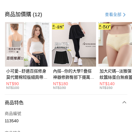
付款方式
信用卡一次付款
商品加價購 (12)
查看全部
超商取貨付款
LINE Pay
Apple Pay
街口支付
悠遊付
小可愛--舒適百搭修身
內搭--你的大學T疊搭
加大尺碼--淡雅
莫代爾棉短版細肩帶素
神器修飾臀部下擺萬用
紋蠶絲蛋白無痕
Google Pay
色背心(白.黑.灰L-2L)-
內搭裙/遮臀裙(黑2L-
角內褲(白.粉.藍.黃
NT$90
NT$180
NT$140
NT$100
NT$190
NT$150
U582眼圈熊中大尺碼
6L)-Q155眼圈熊中大
3L)-L28眼圈熊
全盈+PAY
尺碼
碼
大哥付你分期
商品特色
相關說明
商品編號
【大哥付你分期使用說明】
AFTEE先享後付
1.本服務由台灣大哥大提供，台灣大哥大用戶可立即使用無須另外申請。
113540
2.付款方式選擇「大哥付你分期」，訂單成立後會自動跳轉到大哥付的交易
相關說明
流程，驗證手機門號後，選擇欲分期的期數、繳款截止日，確認付款後即完