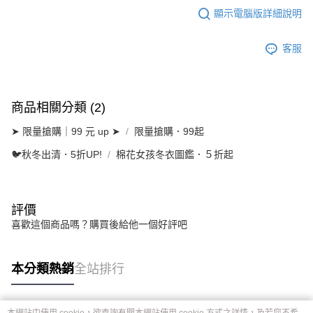
顯示電腦版詳細說明
客服
商品相關分類 (2)
➤ 限量搶購｜99 元 up ➤
限量搶購．99起
🐦秋冬出清．5折UP!
棉花女孩冬衣圖鑑．５折起
評價
喜歡這個商品嗎？購買後給他一個好評吧
本分類熱銷
全站排行