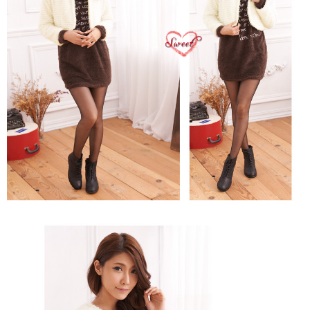
https://aftee.tw/terms/#terms3
３．未成年的使用者請事先徵得法定代理人或監護人之同意方可使用
「AFTEE先享後付」，若未經同意申辦者引起之損失，本公司不負相關責
任。
４．使用「AFTEE先享後付」時，將依據個別帳號之用戶狀況，依本公司即
時審查核予不同之上限額度；若仍有額度不足之情形，本公司將視審查結果
請求用戶進行身份認證。
５．嚴禁一人註冊多個帳號或使用他人資訊註冊。若發現惡意使用之情形，
恩沛科技股份有限公司將有權停止該用戶之使用額度並採取法律行動。