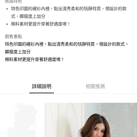
商品特色
【關於「AFTEE先享後付」】
成交易。
ATM付款
AFTEE先享後付是「在收到商品之後才付款」的支付方式。 讓您購物簡單
特色印圖的襯衫內裡，點出清秀柔和的恬靜特質，領設計的款
3.實際核准額度、可分期數及費用金額請依後續交易確認頁面所載為準。
便利好安心！
4.訂單成立30分鐘內，如未前往確認交易或遇審核未通過，訂單將自動取
式，顯瘦度上加分
１．簡單：不需註冊會員、不需綁卡、不需儲值。
運送方式
消。如遇「轉專審核」未通過狀況，表示未達大哥付你分期系統評分，恕無
２．便利：只要手機號碼，簡訊認證，即可結帳。
棉料素材更提升穿著舒適度唷！
法說明評估內容。
３．安心：先確認商品／服務後，再付款。
全家取貨付款
【繳款方式說明】
銷售重點
1.分期款項不併入電信帳單，「大哥付你分期」於每月結算日後寄送繳費提
每筆NT$70，滿NT$699(含以上)免運費
【「AFTEE先享後付」結帳流程】
醒簡訊。
特色印圖的襯衫內裡，點出清秀柔和的恬靜特質，領設計的款式，
１．於結帳方式選擇「AFTEE先享後付」後，將跳轉至「AFTEE先享後付」
2.透過簡訊連結打開帳單後，可選擇「超商條碼／台灣大直營門市／銀行轉
付款後全家取貨
結帳頁面，進行簡訊認證並確認金額後，即可完成結帳。
顯瘦度上加分
帳／街口支付／iPASS MONEY」等通路繳費。
２．訂單成立數日內，您將收到繳費通知簡訊。
每筆NT$70，滿NT$699(含以上)免運費
棉料素材更提升穿著舒適度唷！
３．收到繳費通知簡訊後14天內，點擊此簡訊中的連結，可透過四大超商／
【注意事項】
ATM／網路銀行／等多元方式進行付款，方視為交易完成。
7-11取貨付款
1.本服務係由「台灣大哥大股份有限公司」（以下簡稱本公司）所提供，讓
※ 請注意：結帳手續完成當下不需立刻繳費，但若您需要取消訂單，請聯絡
用戶於交易時，得透過本服務購買商品或服務，並由商店將買賣／分期付款
每筆NT$70，滿NT$799(含以上)免運費
購買商品的店家。未經商家同意取消之訂單仍視為有效，需透過AFTEE先享
買賣價金債權讓與本公司後，依約使用本公司帳單繳交帳款。
後付繳納相關費用。
詳細說明
相關推薦
2.基於同意付款使用「大哥付你分期」之契約關係目的，商店將以您的個人
付款後7-11取貨
※ 交易是否成功請以「AFTEE先享後付 」之結帳頁面顯示為準，若有關於
資料（包含姓名、電話或地址）提供予台灣大哥大進項蒐集、處理及利用，
是否繳費成功／繳費後需取消欲退款等相關疑問，請聯繫「AFTEE先享後付
每筆NT$70，滿NT$699(含以上)免運費
由本公司與您本人進行分期帳單所需資料之確認、核對及更正。
客戶支援中心」
https://netprotections.freshdesk.com/support/home
3.完整用戶服務條款，請詳閱以下連結：
https://oppay.tw/userRule
宅配
【注意事項】
１．透過由恩沛科技股份有限公司提供之「AFTEE先享後付」服務完成之交
每筆NT$100，滿NT$1,000(含以上)免運費
易，需依本服務之必要範圍內提供個人資料，並將交易相關給付款項請求債
權轉讓予恩沛科技股份有限公司。
２．關於個人資料處理事宜，請瀏覽以下網址：