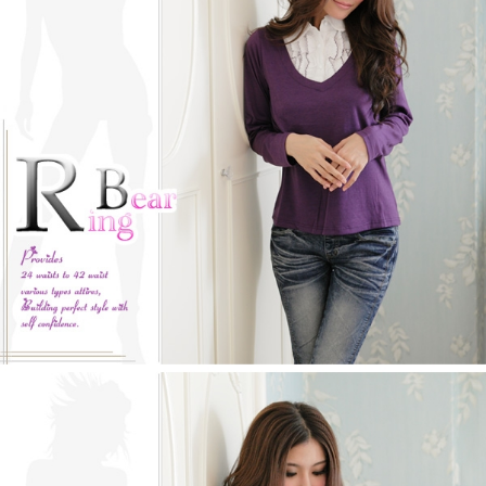
https://aftee.tw/terms/#terms3
３．未成年的使用者請事先徵得法定代理人或監護人之同意方可使用
「AFTEE先享後付」，若未經同意申辦者引起之損失，本公司不負相關責
任。
４．使用「AFTEE先享後付」時，將依據個別帳號之用戶狀況，依本公司即
時審查核予不同之上限額度；若仍有額度不足之情形，本公司將視審查結果
請求用戶進行身份認證。
５．嚴禁一人註冊多個帳號或使用他人資訊註冊。若發現惡意使用之情形，
恩沛科技股份有限公司將有權停止該用戶之使用額度並採取法律行動。