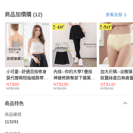
付款方式
信用卡一次付款
商品加價購 (12)
查看全部
超商取貨付款
LINE Pay
Apple Pay
街口支付
悠遊付
小可愛--舒適百搭修身
內搭--你的大學T疊搭
加大尺碼--淡雅
莫代爾棉短版細肩帶素
神器修飾臀部下擺萬用
紋蠶絲蛋白無痕
Google Pay
色背心(白.黑.灰L-2L)-
內搭裙/遮臀裙(黑2L-
角內褲(白.粉.藍.黃
NT$90
NT$180
NT$140
NT$100
NT$190
NT$150
U582眼圈熊中大尺碼
6L)-Q155眼圈熊中大
3L)-L28眼圈熊
全盈+PAY
尺碼
碼
大哥付你分期
商品特色
相關說明
商品編號
【大哥付你分期使用說明】
AFTEE先享後付
1.本服務由台灣大哥大提供，台灣大哥大用戶可立即使用無須另外申請。
113291
2.付款方式選擇「大哥付你分期」，訂單成立後會自動跳轉到大哥付的交易
相關說明
流程，驗證手機門號後，選擇欲分期的期數、繳款截止日，確認付款後即完