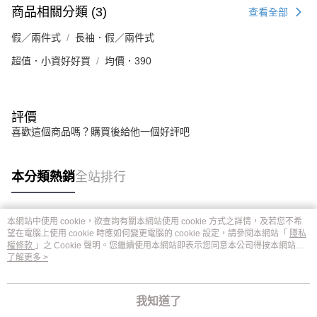
商品相關分類 (3)
查看全部
假／兩件式
長袖．假／兩件式
超值．小資好好買
均價．390
評價
喜歡這個商品嗎？購買後給他一個好評吧
本分類熱銷
全站排行
本網站中使用 cookie，欲查詢有關本網站使用 cookie 方式之詳情，及若您不希
熱門標籤
望在電腦上使用 cookie 時應如何變更電腦的 cookie 設定，請參閱本網站「
隱私
權條款
」之 Cookie 聲明。您繼續使用本網站即表示您同意本公司得按本網站使
用條款之 Cookie 聲明使用 cookie。
了解更多 >
我知道了