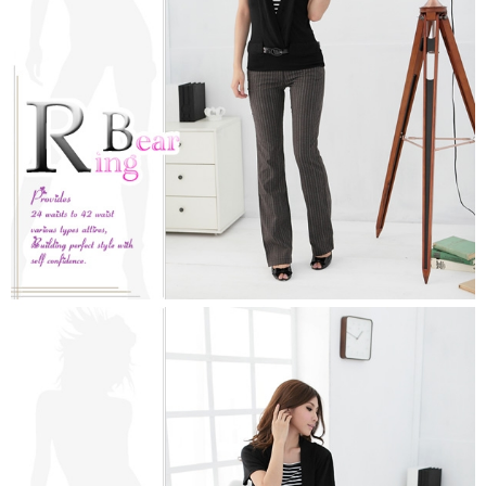
https://aftee.tw/terms/#terms3
３．未成年的使用者請事先徵得法定代理人或監護人之同意方可使用
「AFTEE先享後付」，若未經同意申辦者引起之損失，本公司不負相關責
任。
４．使用「AFTEE先享後付」時，將依據個別帳號之用戶狀況，依本公司即
時審查核予不同之上限額度；若仍有額度不足之情形，本公司將視審查結果
請求用戶進行身份認證。
５．嚴禁一人註冊多個帳號或使用他人資訊註冊。若發現惡意使用之情形，
恩沛科技股份有限公司將有權停止該用戶之使用額度並採取法律行動。