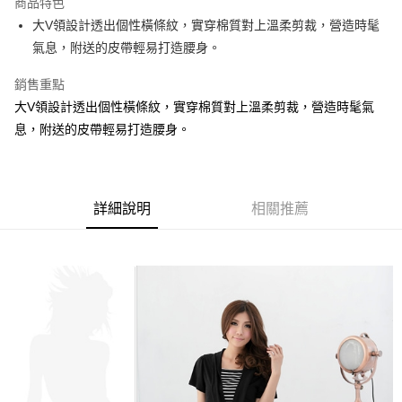
商品特色
【關於「AFTEE先享後付」】
成交易。
ATM付款
AFTEE先享後付是「在收到商品之後才付款」的支付方式。 讓您購物簡單
大V領設計透出個性橫條紋，實穿棉質對上溫柔剪裁，營造時髦
3.實際核准額度、可分期數及費用金額請依後續交易確認頁面所載為準。
便利好安心！
4.訂單成立30分鐘內，如未前往確認交易或遇審核未通過，訂單將自動取
氣息，附送的皮帶輕易打造腰身。
１．簡單：不需註冊會員、不需綁卡、不需儲值。
運送方式
消。如遇「轉專審核」未通過狀況，表示未達大哥付你分期系統評分，恕無
２．便利：只要手機號碼，簡訊認證，即可結帳。
法說明評估內容。
銷售重點
３．安心：先確認商品／服務後，再付款。
全家取貨付款
【繳款方式說明】
大V領設計透出個性橫條紋，實穿棉質對上溫柔剪裁，營造時髦氣
1.分期款項不併入電信帳單，「大哥付你分期」於每月結算日後寄送繳費提
每筆NT$70，滿NT$699(含以上)免運費
【「AFTEE先享後付」結帳流程】
醒簡訊。
息，附送的皮帶輕易打造腰身。
１．於結帳方式選擇「AFTEE先享後付」後，將跳轉至「AFTEE先享後付」
2.透過簡訊連結打開帳單後，可選擇「超商條碼／台灣大直營門市／銀行轉
付款後全家取貨
結帳頁面，進行簡訊認證並確認金額後，即可完成結帳。
帳／街口支付／iPASS MONEY」等通路繳費。
２．訂單成立數日內，您將收到繳費通知簡訊。
每筆NT$70，滿NT$699(含以上)免運費
３．收到繳費通知簡訊後14天內，點擊此簡訊中的連結，可透過四大超商／
【注意事項】
ATM／網路銀行／等多元方式進行付款，方視為交易完成。
7-11取貨付款
1.本服務係由「台灣大哥大股份有限公司」（以下簡稱本公司）所提供，讓
詳細說明
相關推薦
※ 請注意：結帳手續完成當下不需立刻繳費，但若您需要取消訂單，請聯絡
用戶於交易時，得透過本服務購買商品或服務，並由商店將買賣／分期付款
每筆NT$70，滿NT$799(含以上)免運費
購買商品的店家。未經商家同意取消之訂單仍視為有效，需透過AFTEE先享
買賣價金債權讓與本公司後，依約使用本公司帳單繳交帳款。
後付繳納相關費用。
2.基於同意付款使用「大哥付你分期」之契約關係目的，商店將以您的個人
付款後7-11取貨
※ 交易是否成功請以「AFTEE先享後付 」之結帳頁面顯示為準，若有關於
資料（包含姓名、電話或地址）提供予台灣大哥大進項蒐集、處理及利用，
是否繳費成功／繳費後需取消欲退款等相關疑問，請聯繫「AFTEE先享後付
每筆NT$70，滿NT$699(含以上)免運費
由本公司與您本人進行分期帳單所需資料之確認、核對及更正。
客戶支援中心」
https://netprotections.freshdesk.com/support/home
3.完整用戶服務條款，請詳閱以下連結：
https://oppay.tw/userRule
宅配
【注意事項】
１．透過由恩沛科技股份有限公司提供之「AFTEE先享後付」服務完成之交
每筆NT$100，滿NT$1,000(含以上)免運費
易，需依本服務之必要範圍內提供個人資料，並將交易相關給付款項請求債
權轉讓予恩沛科技股份有限公司。
２．關於個人資料處理事宜，請瀏覽以下網址：