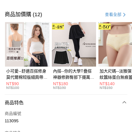
付款方式
信用卡一次付款
商品加價購 (12)
查看全部
超商取貨付款
LINE Pay
Apple Pay
街口支付
悠遊付
小可愛--舒適百搭修身
內搭--你的大學T疊搭
加大尺碼--淡雅
莫代爾棉短版細肩帶素
神器修飾臀部下擺萬用
紋蠶絲蛋白無痕
Google Pay
色背心(白.黑.灰L-2L)-
內搭裙/遮臀裙(黑2L-
角內褲(白.粉.藍.黃
NT$90
NT$180
NT$140
NT$100
NT$190
NT$150
U582眼圈熊中大尺碼
6L)-Q155眼圈熊中大
3L)-L28眼圈熊
全盈+PAY
尺碼
碼
大哥付你分期
商品特色
相關說明
商品編號
【大哥付你分期使用說明】
AFTEE先享後付
1.本服務由台灣大哥大提供，台灣大哥大用戶可立即使用無須另外申請。
113095
2.付款方式選擇「大哥付你分期」，訂單成立後會自動跳轉到大哥付的交易
相關說明
流程，驗證手機門號後，選擇欲分期的期數、繳款截止日，確認付款後即完