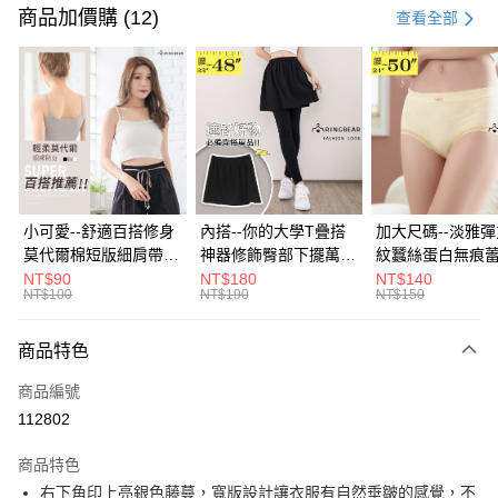
信用卡一次付款
商品加價購 (12)
查看全部
超商取貨付款
LINE Pay
Apple Pay
街口支付
悠遊付
小可愛--舒適百搭修身
內搭--你的大學T疊搭
加大尺碼--淡雅
莫代爾棉短版細肩帶素
神器修飾臀部下擺萬用
紋蠶絲蛋白無痕
Google Pay
色背心(白.黑.灰L-2L)-
內搭裙/遮臀裙(黑2L-
角內褲(白.粉.藍.黃
NT$90
NT$180
NT$140
NT$100
NT$190
NT$150
U582眼圈熊中大尺碼
6L)-Q155眼圈熊中大
3L)-L28眼圈熊
全盈+PAY
尺碼
碼
大哥付你分期
商品特色
相關說明
商品編號
【大哥付你分期使用說明】
AFTEE先享後付
1.本服務由台灣大哥大提供，台灣大哥大用戶可立即使用無須另外申請。
112802
2.付款方式選擇「大哥付你分期」，訂單成立後會自動跳轉到大哥付的交易
相關說明
流程，驗證手機門號後，選擇欲分期的期數、繳款截止日，確認付款後即完
商品特色
【關於「AFTEE先享後付」】
成交易。
ATM付款
AFTEE先享後付是「在收到商品之後才付款」的支付方式。 讓您購物簡單
右下角印上亮銀色藤蔓，寬版設計讓衣服有自然垂皺的感覺，不
3.實際核准額度、可分期數及費用金額請依後續交易確認頁面所載為準。