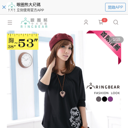
眼圈熊大尺碼
開啟APP
立刻使用官方APP
0
1
/
10