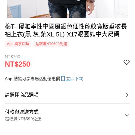
棉T--優雅率性中國風銀色個性龍紋寬版垂皺長
袖上衣(黑.灰.紫XL-5L)-X17眼圈熊中大尺碼
App 獨享活動
超取滿NT$699免運
NT$700
NT$250
App 結帳可享專屬活動優惠價
立即下載
請選擇商品選項
付款與運送方式
超取滿NT$699免運
付款方式