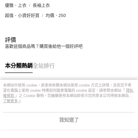
優雅．上衣
長袖上衣
超值．小資好好買
均價．250
評價
喜歡這個商品嗎？購買後給他一個好評吧
本分類熱銷
全站排行
本網站中使用 cookie，欲查詢有關本網站使用 cookie 方式之詳情，及若您不希
熱門標籤
望在電腦上使用 cookie 時應如何變更電腦的 cookie 設定，請參閱本網站「
隱私
權條款
」之 Cookie 聲明。您繼續使用本網站即表示您同意本公司得按本網站使
用條款之 Cookie 聲明使用 cookie。
了解更多 >
我知道了