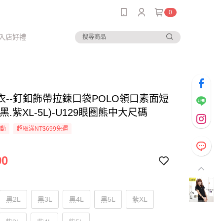
0
入店好禮
衣--釘釦飾帶拉鍊口袋POLO領口素面短
黑.紫XL-5L)-U129眼圈熊中大尺碼
活動
超取滿NT$699免運
90
黑2L
黑3L
黑4L
黑5L
紫XL