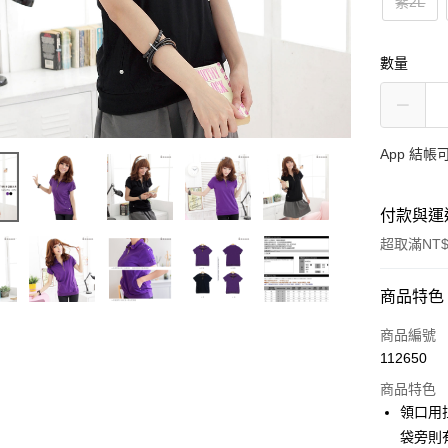
紫2L
數量
App 結
付款與運
超取滿NT$
付款方式
商品特色
信用卡一
商品編號
112650
超商取貨
商品特色
LINE Pay
領口用
袋旁則
Apple Pay