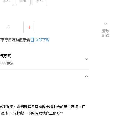
紫3L
紫4L
紫5L
清除
紀錄
帳可享專屬活動優惠價
立即下載
送方式
699免運
次付款
付款
拉鍊調整，兩側肩膀各有兩條車縫上去的帶子裝飾，口
有釘釦，想輕鬆一下的時候就穿上他吧^^