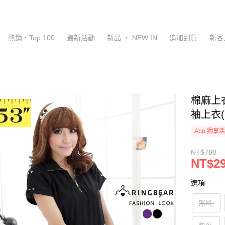
熱銷．Top 100
最新活動
新品 ‧ NEW IN
追加到貨
新客
棉麻上
袖上衣(
App 獨享
NT$780
NT$2
選項
黑XL