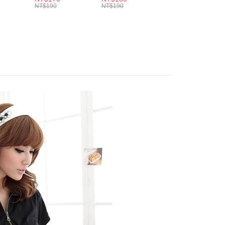
.紫L-
包(黑.紅.米F)-
褲(黑XL-6L)-R179
內搭連身褲襪(黑.
付／iPASS MONEY」等通路繳費。
NT$190
NT$190
NT$100
家取貨
成立數日內，您將收到繳費通知簡訊。
7眼圈熊中
B201眼圈熊中大尺
眼圈熊中大尺碼
膚F)-Z63眼圈熊
費通知簡訊後14天內，點擊此簡訊中的連結，可透過四大超商
0，滿NT$699(含以上)免運費
碼
大尺碼
項】
網路銀行／等多元方式進行付款，方視為交易完成。
係由「台灣大哥大股份有限公司」（以下簡稱本公司）所提供，讓
：結帳手續完成當下不需立刻繳費，但若您需要取消訂單，請聯
付款
易時，得透過本服務購買商品或服務，並由商店將買賣／分期付
的店家。未經商家同意取消之訂單仍視為有效，需透過AFTEE
金債權讓與本公司後，依約使用本公司帳單繳交帳款。
繳納相關費用。
0，滿NT$799(含以上)免運費
意付款使用「大哥付你分期」之契約關係目的，商店將以您的個人
否成功請以「AFTEE先享後付 」之結帳頁面顯示為準，若有關於
含姓名、電話或地址）提供予台灣大哥大進項蒐集、處理及利
功／繳費後需取消欲退款等相關疑問，請聯繫「AFTEE先享後
1取貨
公司與您本人進行分期帳單所需資料之確認、核對及更正。
援中心」
https://netprotections.freshdesk.com/support/home
0，滿NT$699(含以上)免運費
戶服務條款，請詳閱以下連結：
https://oppay.tw/userRule
項】
恩沛科技股份有限公司提供之「AFTEE先享後付」服務完成之
依本服務之必要範圍內提供個人資料，並將交易相關給付款項請
00，滿NT$1,000(含以上)免運費
讓予恩沛科技股份有限公司。
個人資料處理事宜，請瀏覽以下網址：
ee.tw/terms/#terms3
年的使用者請事先徵得法定代理人或監護人之同意方可使用
E先享後付」，若未經同意申辦者引起之損失，本公司不負相關責
AFTEE先享後付」時，將依據個別帳號之用戶狀況，依本公司
核予不同之上限額度；若仍有額度不足之情形，本公司將視審查
用戶進行身份認證。
一人註冊多個帳號或使用他人資訊註冊。若發現惡意使用之情
科技股份有限公司將有權停止該用戶之使用額度並採取法律行