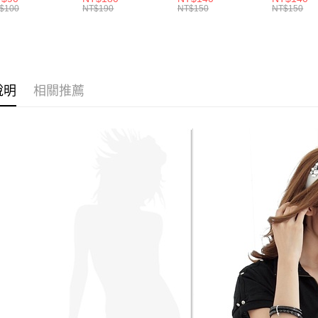
.黑.灰L-2L)-
裙(黑2L-6L)-Q155
(白.粉.藍.黃XL-
褲(黑.紅.粉
帳／街口支
$100
NT$190
NT$150
NT$150
付款後全
２．訂單
582眼圈熊中大
眼圈熊中大尺碼
3L)-L28眼圈熊中
3L)-L1
３．收到繳
每筆NT$7
碼
大尺碼
大尺碼
【注意事
／ATM／
1.本服務
※ 請注意
7-11取貨
用戶於交
絡購買商品
款買賣價
先享後付
每筆NT$7
2.基於同
※ 交易是
說明
相關推薦
資料（包
是否繳費成
付款後7-1
用，由本
付客戶支
每筆NT$7
3.完整用
【注意事
宅配
１．透過由
交易，需
每筆NT$1
求債權轉
２．關於
https://aft
３．未成
「AFTE
任。
４．使用「
即時審查
結果請求
５．嚴禁
形，恩沛
動。