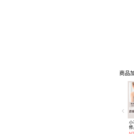
商品加
小
修
細
N