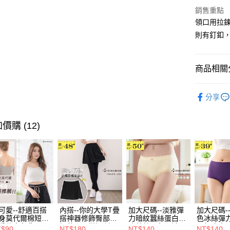
銷售重點
街口支付
領口用拉
則有釘釦，
悠遊付
Google Pa
商品相關分
全盈+PAY
優雅．上
大哥付你
分享
相關說明
🏆✩ 本月
【大哥付
AFTEE先
超值．小
1.本服務
價購 (12)
2.付款方
相關說明
身型限定
流程，驗
【關於「A
ATM付款
完成交易
AFTEE
身型限定
3.實際核
便利好安
4.訂單成
１．簡單
身型限定
消。如遇
２．便利
運送方式
無法說明
♥️❈ 經典
３．安心
【繳款方
全家取貨
1.分期款
【「AFT
可愛--舒適百搭
內搭--你的大學T疊
加大尺碼--淡雅彈
加大尺碼-
醒簡訊。
每筆NT$7
身莫代爾棉短版
搭神器修飾臀部下
力暗紋蠶絲蛋白無
色冰絲彈
１．於結帳
2.透過簡
肩帶素色背心
擺萬用內搭裙/遮臀
痕蕾絲三角內褲
臀無痕中
付」結帳
T$90
NT$180
NT$140
NT$140