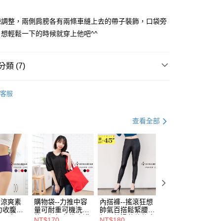
鍊調整，兩側肩膀各有兩條車縫上去的帶子裝飾，口袋旁
想輕鬆一下的時候就穿上他吧^^
y
類 (7)
衣
短袖上衣
分期
客服
熱銷｜Top 熱銷單品 ✩
你分期使用說明】
享後付
資好好買
均價．290
由台灣大哥大提供，台灣大哥大用戶可立即使用無須另外申請。
查看全部
式選擇「大哥付你分期」，訂單成立後會自動跳轉到大哥付的交易
．加大尺碼
最大尺碼．5L
證手機門號後，選擇欲分期的期數、繳款截止日，確認付款後即
FTEE先享後付」】
。
先享後付是「在收到商品之後才付款」的支付方式。 讓您購物簡單
．加大尺碼
最大尺碼．4L
准額度、可分期數及費用金額請依後續交易確認頁面所載為準。
心！
立30分鐘內，如未前往確認交易或遇審核未通過，訂單將自動取
：不需註冊會員、不需綁卡、不需儲值。
．加大尺碼
最大尺碼．3L
「轉專審核」未通過狀況，表示未達大哥付你分期系統評分，恕
：只要手機號碼，簡訊認證，即可結帳。
評估內容。
推薦｜小編激推 - 棉花糖美著 ❈
：先確認商品／服務後，再付款。
式說明】
付款
項不併入電信帳單，「大哥付你分期」於每月結算日後寄送繳費提
EE先享後付」結帳流程】
-涼爽素
購物袋--力推中容
內搭褲--搖滾狂想
加大尺碼--顯瘦超
0，滿NT$699(含以上)免運費
力收腹提
量可耐重可機洗烘
帥氣百搭鬆緊腰頭
彈力貼身親膚美腿
方式選擇「AFTEE先享後付」後，將跳轉至「AFTEE先享後
訊連結打開帳單後，可選擇「超商條碼／台灣大直營門市／銀行轉
腰三角內
乾環保帆布袋/側背
超彈絲滑薄款仿皮
收腹提臀無痕高腰
頁面，進行簡訊認證並確認金額後，即可完成結帳。
NT$170
NT$180
NT$90