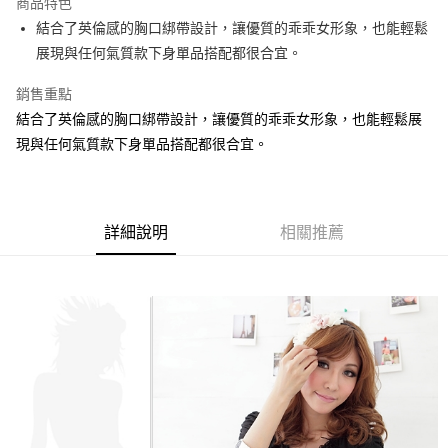
商品特色
【關於「AFTEE先享後付」】
成交易。
ATM付款
AFTEE先享後付是「在收到商品之後才付款」的支付方式。 讓您購物簡單
結合了英倫感的胸口綁帶設計，讓優質的乖乖女形象，也能輕鬆
3.實際核准額度、可分期數及費用金額請依後續交易確認頁面所載為準。
便利好安心！
4.訂單成立30分鐘內，如未前往確認交易或遇審核未通過，訂單將自動取
展現與任何氣質款下身單品搭配都很合宜。
１．簡單：不需註冊會員、不需綁卡、不需儲值。
運送方式
消。如遇「轉專審核」未通過狀況，表示未達大哥付你分期系統評分，恕無
２．便利：只要手機號碼，簡訊認證，即可結帳。
法說明評估內容。
銷售重點
３．安心：先確認商品／服務後，再付款。
全家取貨付款
【繳款方式說明】
結合了英倫感的胸口綁帶設計，讓優質的乖乖女形象，也能輕鬆展
1.分期款項不併入電信帳單，「大哥付你分期」於每月結算日後寄送繳費提
每筆NT$70，滿NT$699(含以上)免運費
【「AFTEE先享後付」結帳流程】
醒簡訊。
現與任何氣質款下身單品搭配都很合宜。
１．於結帳方式選擇「AFTEE先享後付」後，將跳轉至「AFTEE先享後付」
2.透過簡訊連結打開帳單後，可選擇「超商條碼／台灣大直營門市／銀行轉
付款後全家取貨
結帳頁面，進行簡訊認證並確認金額後，即可完成結帳。
帳／街口支付／iPASS MONEY」等通路繳費。
２．訂單成立數日內，您將收到繳費通知簡訊。
每筆NT$70，滿NT$699(含以上)免運費
３．收到繳費通知簡訊後14天內，點擊此簡訊中的連結，可透過四大超商／
【注意事項】
ATM／網路銀行／等多元方式進行付款，方視為交易完成。
7-11取貨付款
1.本服務係由「台灣大哥大股份有限公司」（以下簡稱本公司）所提供，讓
詳細說明
相關推薦
※ 請注意：結帳手續完成當下不需立刻繳費，但若您需要取消訂單，請聯絡
用戶於交易時，得透過本服務購買商品或服務，並由商店將買賣／分期付款
每筆NT$70，滿NT$799(含以上)免運費
購買商品的店家。未經商家同意取消之訂單仍視為有效，需透過AFTEE先享
買賣價金債權讓與本公司後，依約使用本公司帳單繳交帳款。
後付繳納相關費用。
2.基於同意付款使用「大哥付你分期」之契約關係目的，商店將以您的個人
付款後7-11取貨
※ 交易是否成功請以「AFTEE先享後付 」之結帳頁面顯示為準，若有關於
資料（包含姓名、電話或地址）提供予台灣大哥大進項蒐集、處理及利用，
是否繳費成功／繳費後需取消欲退款等相關疑問，請聯繫「AFTEE先享後付
每筆NT$70，滿NT$699(含以上)免運費
由本公司與您本人進行分期帳單所需資料之確認、核對及更正。
客戶支援中心」
https://netprotections.freshdesk.com/support/home
3.完整用戶服務條款，請詳閱以下連結：
https://oppay.tw/userRule
宅配
【注意事項】
１．透過由恩沛科技股份有限公司提供之「AFTEE先享後付」服務完成之交
每筆NT$100，滿NT$1,000(含以上)免運費
易，需依本服務之必要範圍內提供個人資料，並將交易相關給付款項請求債
權轉讓予恩沛科技股份有限公司。
２．關於個人資料處理事宜，請瀏覽以下網址：