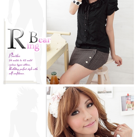
https://aftee.tw/terms/#terms3
３．未成年的使用者請事先徵得法定代理人或監護人之同意方可使用
「AFTEE先享後付」，若未經同意申辦者引起之損失，本公司不負相關責
任。
４．使用「AFTEE先享後付」時，將依據個別帳號之用戶狀況，依本公司即
時審查核予不同之上限額度；若仍有額度不足之情形，本公司將視審查結果
請求用戶進行身份認證。
５．嚴禁一人註冊多個帳號或使用他人資訊註冊。若發現惡意使用之情形，
恩沛科技股份有限公司將有權停止該用戶之使用額度並採取法律行動。