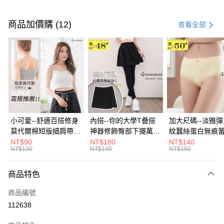
付款方式
信用卡一次付款
商品加價購 (12)
查看全部
超商取貨付款
LINE Pay
Apple Pay
街口支付
悠遊付
小可愛--舒適百搭修身
內搭--你的大學T疊搭
加大尺碼--淡雅
莫代爾棉短版細肩帶素
神器修飾臀部下擺萬用
紋蠶絲蛋白無痕
Google Pay
色背心(白.黑.灰L-2L)-
內搭裙/遮臀裙(黑2L-
角內褲(白.粉.藍.黃
NT$90
NT$180
NT$140
NT$100
NT$190
NT$150
U582眼圈熊中大尺碼
6L)-Q155眼圈熊中大
3L)-L28眼圈熊
全盈+PAY
尺碼
碼
大哥付你分期
商品特色
相關說明
商品編號
【大哥付你分期使用說明】
AFTEE先享後付
1.本服務由台灣大哥大提供，台灣大哥大用戶可立即使用無須另外申請。
112638
2.付款方式選擇「大哥付你分期」，訂單成立後會自動跳轉到大哥付的交易
相關說明
流程，驗證手機門號後，選擇欲分期的期數、繳款截止日，確認付款後即完