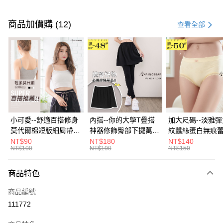
付款方式
信用卡一次付款
商品加價購 (12)
查看全部
超商取貨付款
LINE Pay
Apple Pay
街口支付
悠遊付
小可愛--舒適百搭修身
內搭--你的大學T疊搭
加大尺碼--淡雅
莫代爾棉短版細肩帶素
神器修飾臀部下擺萬用
紋蠶絲蛋白無痕
Google Pay
色背心(白.黑.灰L-2L)-
內搭裙/遮臀裙(黑2L-
角內褲(白.粉.藍.黃
NT$90
NT$180
NT$140
NT$100
NT$190
NT$150
U582眼圈熊中大尺碼
6L)-Q155眼圈熊中大
3L)-L28眼圈熊
全盈+PAY
尺碼
碼
大哥付你分期
商品特色
相關說明
商品編號
【大哥付你分期使用說明】
AFTEE先享後付
1.本服務由台灣大哥大提供，台灣大哥大用戶可立即使用無須另外申請。
111772
2.付款方式選擇「大哥付你分期」，訂單成立後會自動跳轉到大哥付的交易
相關說明
流程，驗證手機門號後，選擇欲分期的期數、繳款截止日，確認付款後即完