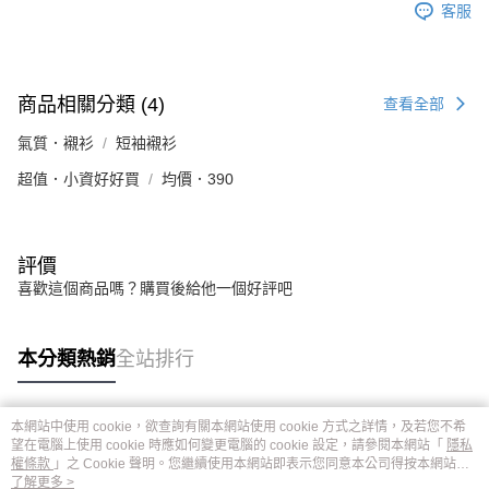
客服
商品相關分類 (4)
查看全部
氣質．襯衫
短袖襯衫
超值．小資好好買
均價．390
評價
喜歡這個商品嗎？購買後給他一個好評吧
本分類熱銷
全站排行
本網站中使用 cookie，欲查詢有關本網站使用 cookie 方式之詳情，及若您不希
熱門標籤
望在電腦上使用 cookie 時應如何變更電腦的 cookie 設定，請參閱本網站「
隱私
權條款
」之 Cookie 聲明。您繼續使用本網站即表示您同意本公司得按本網站使
用條款之 Cookie 聲明使用 cookie。
了解更多 >