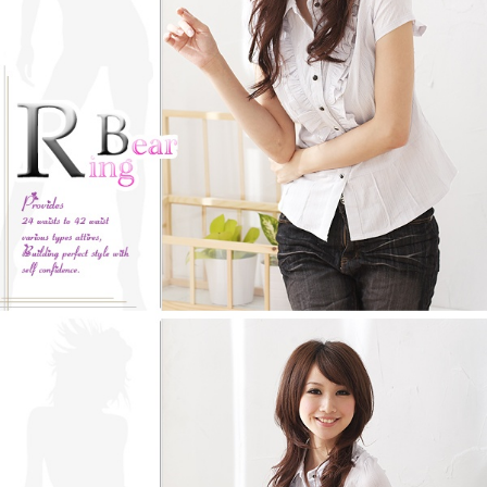
https://aftee.tw/terms/#terms3
３．未成年的使用者請事先徵得法定代理人或監護人之同意方可使用
「AFTEE先享後付」，若未經同意申辦者引起之損失，本公司不負相關責
任。
４．使用「AFTEE先享後付」時，將依據個別帳號之用戶狀況，依本公司即
時審查核予不同之上限額度；若仍有額度不足之情形，本公司將視審查結果
請求用戶進行身份認證。
５．嚴禁一人註冊多個帳號或使用他人資訊註冊。若發現惡意使用之情形，
恩沛科技股份有限公司將有權停止該用戶之使用額度並採取法律行動。