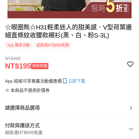
☆眼圈熊☆H31輕柔迷人的甜美感．V型荷葉邊
細直條紋收腰款襯衫(黑、白、粉S-3L)
App 獨享活動
超取滿NT$699免運
NT$390
NT$195
限時特價
App 結帳可享專屬活動優惠價
立即下載
※ 本商品不適用折價券
請選擇商品選項
付款與運送方式
超取滿NT$699免運