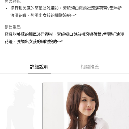
商品特色
【關於「AFTEE先享後付」】
成交易。
ATM付款
AFTEE先享後付是「在收到商品之後才付款」的支付方式。 讓您購物簡單
極具甜美感的簡單淡雅襯衫，縈繞領口與前襟滾邊荷葉V型壓折
3.實際核准額度、可分期數及費用金額請依後續交易確認頁面所載為準。
便利好安心！
4.訂單成立30分鐘內，如未前往確認交易或遇審核未通過，訂單將自動取
浪漫花邊，強調出女孩的細緻婉約～*
１．簡單：不需註冊會員、不需綁卡、不需儲值。
運送方式
消。如遇「轉專審核」未通過狀況，表示未達大哥付你分期系統評分，恕無
２．便利：只要手機號碼，簡訊認證，即可結帳。
法說明評估內容。
銷售重點
３．安心：先確認商品／服務後，再付款。
全家取貨付款
【繳款方式說明】
極具甜美感的簡單淡雅襯衫，縈繞領口與前襟滾邊荷葉V型壓折浪漫
1.分期款項不併入電信帳單，「大哥付你分期」於每月結算日後寄送繳費提
每筆NT$70，滿NT$699(含以上)免運費
【「AFTEE先享後付」結帳流程】
醒簡訊。
花邊，強調出女孩的細緻婉約～*
１．於結帳方式選擇「AFTEE先享後付」後，將跳轉至「AFTEE先享後付」
2.透過簡訊連結打開帳單後，可選擇「超商條碼／台灣大直營門市／銀行轉
付款後全家取貨
結帳頁面，進行簡訊認證並確認金額後，即可完成結帳。
帳／街口支付／iPASS MONEY」等通路繳費。
２．訂單成立數日內，您將收到繳費通知簡訊。
每筆NT$70，滿NT$699(含以上)免運費
３．收到繳費通知簡訊後14天內，點擊此簡訊中的連結，可透過四大超商／
【注意事項】
ATM／網路銀行／等多元方式進行付款，方視為交易完成。
7-11取貨付款
1.本服務係由「台灣大哥大股份有限公司」（以下簡稱本公司）所提供，讓
詳細說明
相關推薦
※ 請注意：結帳手續完成當下不需立刻繳費，但若您需要取消訂單，請聯絡
用戶於交易時，得透過本服務購買商品或服務，並由商店將買賣／分期付款
每筆NT$70，滿NT$799(含以上)免運費
購買商品的店家。未經商家同意取消之訂單仍視為有效，需透過AFTEE先享
買賣價金債權讓與本公司後，依約使用本公司帳單繳交帳款。
後付繳納相關費用。
2.基於同意付款使用「大哥付你分期」之契約關係目的，商店將以您的個人
付款後7-11取貨
※ 交易是否成功請以「AFTEE先享後付 」之結帳頁面顯示為準，若有關於
資料（包含姓名、電話或地址）提供予台灣大哥大進項蒐集、處理及利用，
是否繳費成功／繳費後需取消欲退款等相關疑問，請聯繫「AFTEE先享後付
每筆NT$70，滿NT$699(含以上)免運費
由本公司與您本人進行分期帳單所需資料之確認、核對及更正。
客戶支援中心」
https://netprotections.freshdesk.com/support/home
3.完整用戶服務條款，請詳閱以下連結：
https://oppay.tw/userRule
宅配
【注意事項】
１．透過由恩沛科技股份有限公司提供之「AFTEE先享後付」服務完成之交
每筆NT$100，滿NT$1,000(含以上)免運費
易，需依本服務之必要範圍內提供個人資料，並將交易相關給付款項請求債
權轉讓予恩沛科技股份有限公司。
２．關於個人資料處理事宜，請瀏覽以下網址：