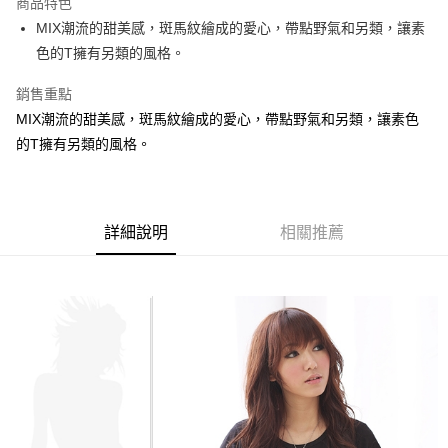
商品特色
【關於「AFTEE先享後付」】
成交易。
ATM付款
AFTEE先享後付是「在收到商品之後才付款」的支付方式。 讓您購物簡單
MIX潮流的甜美感，斑馬紋繪成的愛心，帶點野氣和另類，讓素
3.實際核准額度、可分期數及費用金額請依後續交易確認頁面所載為準。
便利好安心！
4.訂單成立30分鐘內，如未前往確認交易或遇審核未通過，訂單將自動取
色的T擁有另類的風格。
１．簡單：不需註冊會員、不需綁卡、不需儲值。
運送方式
消。如遇「轉專審核」未通過狀況，表示未達大哥付你分期系統評分，恕無
２．便利：只要手機號碼，簡訊認證，即可結帳。
法說明評估內容。
銷售重點
３．安心：先確認商品／服務後，再付款。
全家取貨付款
【繳款方式說明】
MIX潮流的甜美感，斑馬紋繪成的愛心，帶點野氣和另類，讓素色
1.分期款項不併入電信帳單，「大哥付你分期」於每月結算日後寄送繳費提
每筆NT$70，滿NT$699(含以上)免運費
【「AFTEE先享後付」結帳流程】
醒簡訊。
的T擁有另類的風格。
１．於結帳方式選擇「AFTEE先享後付」後，將跳轉至「AFTEE先享後付」
2.透過簡訊連結打開帳單後，可選擇「超商條碼／台灣大直營門市／銀行轉
付款後全家取貨
結帳頁面，進行簡訊認證並確認金額後，即可完成結帳。
帳／街口支付／iPASS MONEY」等通路繳費。
２．訂單成立數日內，您將收到繳費通知簡訊。
每筆NT$70，滿NT$699(含以上)免運費
３．收到繳費通知簡訊後14天內，點擊此簡訊中的連結，可透過四大超商／
【注意事項】
ATM／網路銀行／等多元方式進行付款，方視為交易完成。
7-11取貨付款
1.本服務係由「台灣大哥大股份有限公司」（以下簡稱本公司）所提供，讓
詳細說明
相關推薦
※ 請注意：結帳手續完成當下不需立刻繳費，但若您需要取消訂單，請聯絡
用戶於交易時，得透過本服務購買商品或服務，並由商店將買賣／分期付款
每筆NT$70，滿NT$799(含以上)免運費
購買商品的店家。未經商家同意取消之訂單仍視為有效，需透過AFTEE先享
買賣價金債權讓與本公司後，依約使用本公司帳單繳交帳款。
後付繳納相關費用。
2.基於同意付款使用「大哥付你分期」之契約關係目的，商店將以您的個人
付款後7-11取貨
※ 交易是否成功請以「AFTEE先享後付 」之結帳頁面顯示為準，若有關於
資料（包含姓名、電話或地址）提供予台灣大哥大進項蒐集、處理及利用，
是否繳費成功／繳費後需取消欲退款等相關疑問，請聯繫「AFTEE先享後付
每筆NT$70，滿NT$699(含以上)免運費
由本公司與您本人進行分期帳單所需資料之確認、核對及更正。
客戶支援中心」
https://netprotections.freshdesk.com/support/home
3.完整用戶服務條款，請詳閱以下連結：
https://oppay.tw/userRule
宅配
【注意事項】
１．透過由恩沛科技股份有限公司提供之「AFTEE先享後付」服務完成之交
每筆NT$100，滿NT$1,000(含以上)免運費
易，需依本服務之必要範圍內提供個人資料，並將交易相關給付款項請求債
權轉讓予恩沛科技股份有限公司。
２．關於個人資料處理事宜，請瀏覽以下網址：