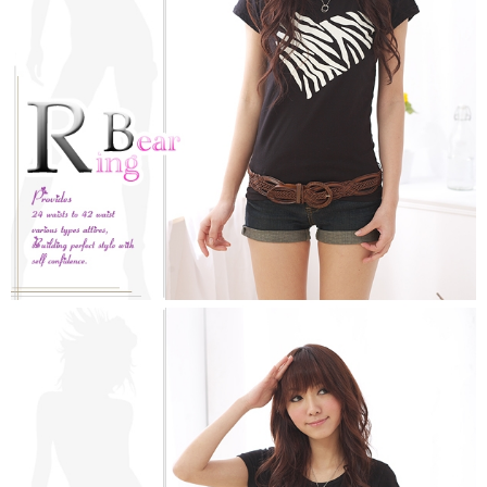
https://aftee.tw/terms/#terms3
３．未成年的使用者請事先徵得法定代理人或監護人之同意方可使用
「AFTEE先享後付」，若未經同意申辦者引起之損失，本公司不負相關責
任。
４．使用「AFTEE先享後付」時，將依據個別帳號之用戶狀況，依本公司即
時審查核予不同之上限額度；若仍有額度不足之情形，本公司將視審查結果
請求用戶進行身份認證。
５．嚴禁一人註冊多個帳號或使用他人資訊註冊。若發現惡意使用之情形，
恩沛科技股份有限公司將有權停止該用戶之使用額度並採取法律行動。