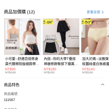
付款方式
信用卡一次付款
商品加價購 (12)
查看全部
超商取貨付款
LINE Pay
Apple Pay
街口支付
悠遊付
小可愛--舒適百搭修身
內搭--你的大學T疊搭
加大尺碼--淡雅
莫代爾棉短版細肩帶素
神器修飾臀部下擺萬用
紋蠶絲蛋白無痕
Google Pay
色背心(白.黑.灰L-2L)-
內搭裙/遮臀裙(黑2L-
角內褲(白.粉.藍.黃
NT$90
NT$180
NT$140
NT$100
NT$190
NT$150
U582眼圈熊中大尺碼
6L)-Q155眼圈熊中大
3L)-L28眼圈熊
全盈+PAY
尺碼
碼
大哥付你分期
商品特色
相關說明
商品編號
【大哥付你分期使用說明】
AFTEE先享後付
1.本服務由台灣大哥大提供，台灣大哥大用戶可立即使用無須另外申請。
111567
2.付款方式選擇「大哥付你分期」，訂單成立後會自動跳轉到大哥付的交易
相關說明
流程，驗證手機門號後，選擇欲分期的期數、繳款截止日，確認付款後即完