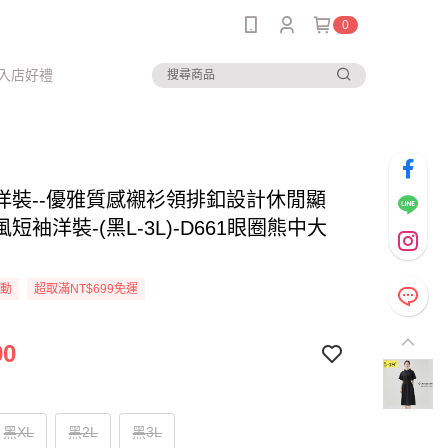
0
入店好禮
洋裝--優雅質感襯衫領排釦設計休閒顯
短袖洋裝-(黑L-3L)-D661眼圈熊中大
活動
超取滿NT$699免運
90
黑XL
黑2L
黑3L