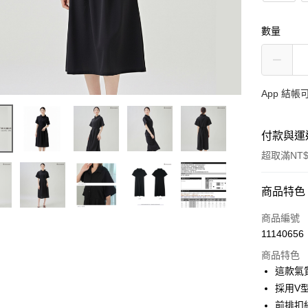
數量
App 結
付款與運
超取滿NT$
付款方式
商品特色
信用卡一
商品編號
11140656
超商取貨
商品特色
LINE Pay
這款氣
採用V
Apple Pay
前排扣