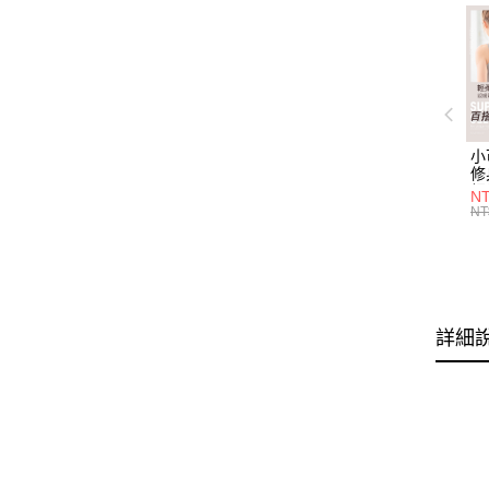
小
修
細
N
(白
NT
U
尺
詳細