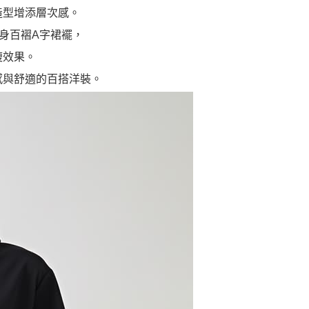
造型增添層次感。
身百褶A字裙襬，
瘦效果。
感與舒適的百搭洋裝。