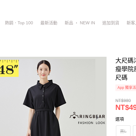
熱銷．Top 100
最新活動
新品 ‧ NEW IN
追加到貨
新客
大尺碼
瘦學院風
尺碼
App 獨享
NT$980
NT$4
選項
黑L