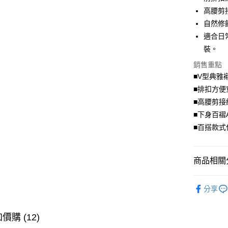
街口支付
高腰剪
自然修
悠遊付
適合日
Google Pa
裝。
全盈+PAY
銷售重點
■V型典雅
大哥付你
■排扣方便
相關說明
■高腰剪接
【大哥付
AFTEE先
1.本服務
■下身百褶
2.付款方
相關說明
■百搭款式
流程，驗
【關於「A
ATM付款
完成交易
AFTEE
3.實際核
便利好安
4.訂單成
商品相關分
１．簡單
消。如遇
２．便利
運送方式
無法說明
洋裝．連
３．安心
【繳款方
分享
全家取貨
1.分期款
【「AFT
醒簡訊。
每筆NT$7
１．於結帳
2.透過簡
價購 (12)
付」結帳
帳／街口支
付款後全
２．訂單