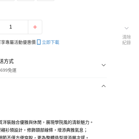
清除
帳可享專屬活動優惠價
立即下載
紀錄
送方式
699免運
次付款
付款
質洋裝融合優雅與休閒，展現學院風的清新魅力。
型襯衫領設計，修飾頸部線條，增添典雅氣息；
細節不僅方便穿脫，更為整體造型增添層次感。