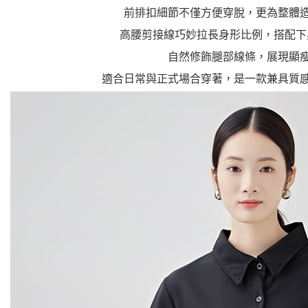
前排扣細節不僅方便穿脫，更為整體
高腰剪接線巧妙拉長身形比例，搭配下
自然修飾腿部線條，展現顯
適合日常與正式場合穿著，是一款兼具質