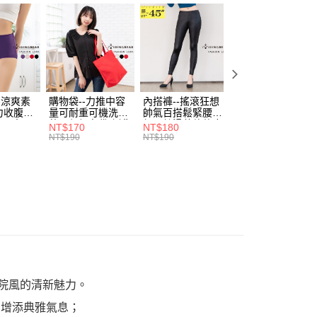
費通知簡訊後14天內，點擊此簡訊中的連結，可透過四大超商
0，滿NT$699(含以上)免運費
項】
網路銀行／等多元方式進行付款，方視為交易完成。
係由「台灣大哥大股份有限公司」（以下簡稱本公司）所提供，讓
：結帳手續完成當下不需立刻繳費，但若您需要取消訂單，請聯
付款
易時，得透過本服務購買商品或服務，並由商店將買賣／分期付
的店家。未經商家同意取消之訂單仍視為有效，需透過AFTEE
金債權讓與本公司後，依約使用本公司帳單繳交帳款。
繳納相關費用。
0，滿NT$799(含以上)免運費
意付款使用「大哥付你分期」之契約關係目的，商店將以您的個人
否成功請以「AFTEE先享後付 」之結帳頁面顯示為準，若有關於
含姓名、電話或地址）提供予台灣大哥大進項蒐集、處理及利
功／繳費後需取消欲退款等相關疑問，請聯繫「AFTEE先享後
1取貨
公司與您本人進行分期帳單所需資料之確認、核對及更正。
援中心」
https://netprotections.freshdesk.com/support/home
-涼爽素
購物袋--力推中容
內搭褲--搖滾狂想
加大尺碼--顯瘦超
0，滿NT$699(含以上)免運費
戶服務條款，請詳閱以下連結：
https://oppay.tw/userRule
力收腹提
量可耐重可機洗烘
帥氣百搭鬆緊腰頭
彈力貼身親膚美腿
腰三角內
乾環保帆布袋/側背
超彈絲滑薄款仿皮
收腹提臀無痕高腰
項】
NT$170
NT$180
NT$90
.紫L-
包(黑.紅.米F)-
褲(黑XL-6L)-R179
內搭連身褲襪(黑.
恩沛科技股份有限公司提供之「AFTEE先享後付」服務完成之
NT$190
NT$190
NT$100
7眼圈熊中
B201眼圈熊中大尺
眼圈熊中大尺碼
膚F)-Z63眼圈熊
依本服務之必要範圍內提供個人資料，並將交易相關給付款項請
00，滿NT$1,000(含以上)免運費
碼
大尺碼
讓予恩沛科技股份有限公司。
個人資料處理事宜，請瀏覽以下網址：
ee.tw/terms/#terms3
年的使用者請事先徵得法定代理人或監護人之同意方可使用
E先享後付」，若未經同意申辦者引起之損失，本公司不負相關責
AFTEE先享後付」時，將依據個別帳號之用戶狀況，依本公司
核予不同之上限額度；若仍有額度不足之情形，本公司將視審查
用戶進行身份認證。
一人註冊多個帳號或使用他人資訊註冊。若發現惡意使用之情
院風的清新魅力。
科技股份有限公司將有權停止該用戶之使用額度並採取法律行
，增添典雅氣息；