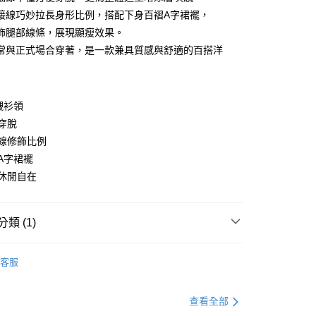
接線巧妙拉長身形比例，搭配下身百褶A字裙襬，
飾腿部線條，展現顯瘦效果。
常與正式場合穿著，是一款兼具質感與舒適的百搭洋
y
襯衫領
分期
穿脫
線修飾比例
你分期使用說明】
享後付
由台灣大哥大提供，台灣大哥大用戶可立即使用無須另外申請。
A字裙襬
式選擇「大哥付你分期」，訂單成立後會自動跳轉到大哥付的交易
休閒自在
證手機門號後，選擇欲分期的期數、繳款截止日，確認付款後即
FTEE先享後付」】
。
先享後付是「在收到商品之後才付款」的支付方式。 讓您購物簡單
准額度、可分期數及費用金額請依後續交易確認頁面所載為準。
心！
立30分鐘內，如未前往確認交易或遇審核未通過，訂單將自動取
類 (1)
：不需註冊會員、不需綁卡、不需儲值。
「轉專審核」未通過狀況，表示未達大哥付你分期系統評分，恕
：只要手機號碼，簡訊認證，即可結帳。
評估內容。
身裙
：先確認商品／服務後，再付款。
短袖洋裝
式說明】
客服
付款
項不併入電信帳單，「大哥付你分期」於每月結算日後寄送繳費提
EE先享後付」結帳流程】
0，滿NT$699(含以上)免運費
方式選擇「AFTEE先享後付」後，將跳轉至「AFTEE先享後
訊連結打開帳單後，可選擇「超商條碼／台灣大直營門市／銀行轉
頁面，進行簡訊認證並確認金額後，即可完成結帳。
查看全部
付／iPASS MONEY」等通路繳費。
家取貨
成立數日內，您將收到繳費通知簡訊。