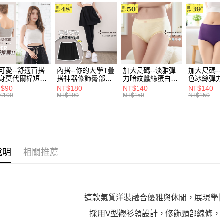
３．收到繳
每筆NT$7
【注意事
／ATM／
1.本服務
※ 請注意
7-11取貨
用戶於交
絡購買商品
款買賣價
先享後付
每筆NT$7
2.基於同
※ 交易是
資料（包
是否繳費成
付款後7-1
用，由本
付客戶支
可愛--舒適百搭
內搭--你的大學T疊
加大尺碼--淡雅彈
加大尺碼-
每筆NT$7
3.完整用
身莫代爾棉短版
搭神器修飾臀部下
力暗紋蠶絲蛋白無
色冰絲彈
肩帶素色背心
擺萬用內搭裙/遮臀
痕蕾絲三角內褲
臀無痕中
【注意事
T$90
NT$180
NT$140
NT$140
宅配
.黑.灰L-2L)-
裙(黑2L-6L)-Q155
(白.粉.藍.黃XL-
褲(黑.紅.粉
１．透過由
$100
NT$190
NT$150
NT$150
582眼圈熊中大
眼圈熊中大尺碼
3L)-L28眼圈熊中
3L)-L1
交易，需
每筆NT$1
碼
大尺碼
大尺碼
求債權轉
２．關於
https://aft
３．未成
「AFTE
說明
相關推薦
任。
４．使用「
即時審查
結果請求
５．嚴禁
這款氣質洋裝融合優雅與休閒，展現學
形，恩沛
動。
採用V型襯衫領設計，修飾頸部線條