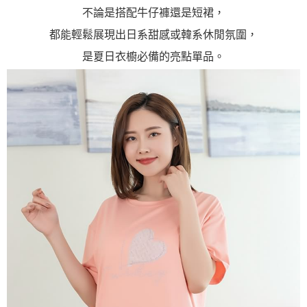
不論是搭配牛仔褲還是短裙，
都能輕鬆展現出日系甜感或韓系休閒氛圍，
是夏日衣櫥必備的亮點單品。