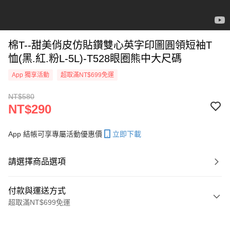
棉T--甜美俏皮仿貼鑽雙心英字印圖圓領短袖T
恤(黑.紅.粉L-5L)-T528眼圈熊中大尺碼
App 獨享活動
超取滿NT$699免運
NT$580
NT$290
App 結帳可享專屬活動優惠價
立即下載
請選擇商品選項
付款與運送方式
超取滿NT$699免運
付款方式