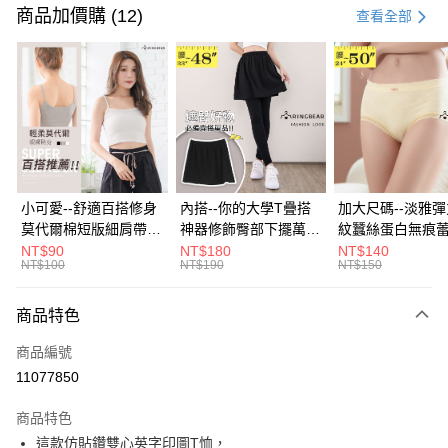
信用卡一次付款
商品加價購 (12)
查看全部
超商取貨付款
LINE Pay
Apple Pay
街口支付
悠遊付
小可愛--舒適百搭修身
內搭--你的大學T疊搭
加大尺碼--淡雅
莫代爾棉短版細肩帶素
神器修飾臀部下擺萬用
紋蠶絲蛋白無痕
Google Pay
色背心(白.黑.灰L-2L)-
內搭裙/遮臀裙(黑2L-
角內褲(白.粉.藍.黃
NT$90
NT$180
NT$140
NT$100
NT$190
NT$150
U582眼圈熊中大尺碼
6L)-Q155眼圈熊中大
3L)-L28眼圈熊
全盈+PAY
尺碼
碼
大哥付你分期
商品特色
相關說明
商品編號
【大哥付你分期使用說明】
AFTEE先享後付
1.本服務由台灣大哥大提供，台灣大哥大用戶可立即使用無須另外申請。
11077850
2.付款方式選擇「大哥付你分期」，訂單成立後會自動跳轉到大哥付的交易
相關說明
流程，驗證手機門號後，選擇欲分期的期數、繳款截止日，確認付款後即完
商品特色
【關於「AFTEE先享後付」】
成交易。
ATM付款
AFTEE先享後付是「在收到商品之後才付款」的支付方式。 讓您購物簡單
這款仿貼鑽雙心英字印圖T恤，
3.實際核准額度、可分期數及費用金額請依後續交易確認頁面所載為準。