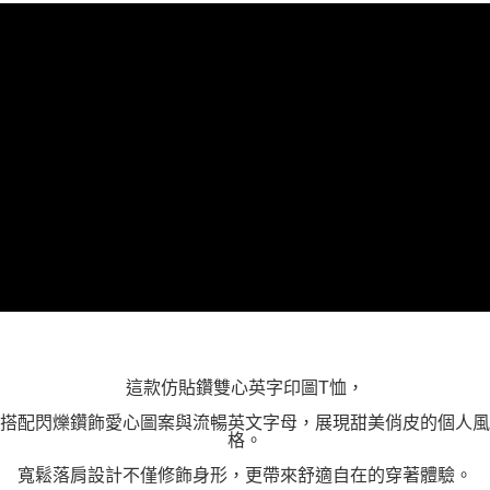
「AFTEE先享後付」，若未經同意申辦者引起之損失，本公司不負相關責
任。
４．使用「AFTEE先享後付」時，將依據個別帳號之用戶狀況，依本公司即
時審查核予不同之上限額度；若仍有額度不足之情形，本公司將視審查結果
請求用戶進行身份認證。
５．嚴禁一人註冊多個帳號或使用他人資訊註冊。若發現惡意使用之情形，
恩沛科技股份有限公司將有權停止該用戶之使用額度並採取法律行動。
這款仿貼鑽雙心英字印圖T恤，
搭配閃爍鑽飾愛心圖案與流暢英文字母，展現甜美俏皮的個人風
格。
寬鬆落肩設計不僅修飾身形，更帶來舒適自在的穿著體驗。