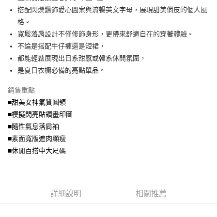
便利好安心！
4.訂單成立30分鐘內，如未前往確認交易或遇審核未通過，訂單將自動取
搭配閃爍鑽飾愛心圖案與流暢英文字母，展現甜美俏皮的個人風
１．簡單：不需註冊會員、不需綁卡、不需儲值。
運送方式
消。如遇「轉專審核」未通過狀況，表示未達大哥付你分期系統評分，恕無
２．便利：只要手機號碼，簡訊認證，即可結帳。
格。
法說明評估內容。
３．安心：先確認商品／服務後，再付款。
全家取貨付款
寬鬆落肩設計不僅修飾身形，更帶來舒適自在的穿著體驗。
【繳款方式說明】
1.分期款項不併入電信帳單，「大哥付你分期」於每月結算日後寄送繳費提
每筆NT$70，滿NT$699(含以上)免運費
不論是搭配牛仔褲還是短裙，
【「AFTEE先享後付」結帳流程】
醒簡訊。
１．於結帳方式選擇「AFTEE先享後付」後，將跳轉至「AFTEE先享後付」
都能輕鬆展現出日系甜感或韓系休閒氛圍，
2.透過簡訊連結打開帳單後，可選擇「超商條碼／台灣大直營門市／銀行轉
付款後全家取貨
結帳頁面，進行簡訊認證並確認金額後，即可完成結帳。
帳／街口支付／iPASS MONEY」等通路繳費。
是夏日衣櫥必備的亮點單品。
２．訂單成立數日內，您將收到繳費通知簡訊。
每筆NT$70，滿NT$699(含以上)免運費
３．收到繳費通知簡訊後14天內，點擊此簡訊中的連結，可透過四大超商／
【注意事項】
銷售重點
ATM／網路銀行／等多元方式進行付款，方視為交易完成。
7-11取貨付款
1.本服務係由「台灣大哥大股份有限公司」（以下簡稱本公司）所提供，讓
※ 請注意：結帳手續完成當下不需立刻繳費，但若您需要取消訂單，請聯絡
■甜美女神氣質圓領
用戶於交易時，得透過本服務購買商品或服務，並由商店將買賣／分期付款
每筆NT$70，滿NT$799(含以上)免運費
購買商品的店家。未經商家同意取消之訂單仍視為有效，需透過AFTEE先享
買賣價金債權讓與本公司後，依約使用本公司帳單繳交帳款。
■模擬閃亮貼鑽畫印圖
後付繳納相關費用。
2.基於同意付款使用「大哥付你分期」之契約關係目的，商店將以您的個人
付款後7-11取貨
※ 交易是否成功請以「AFTEE先享後付 」之結帳頁面顯示為準，若有關於
■隨性氣息落肩袖
資料（包含姓名、電話或地址）提供予台灣大哥大進項蒐集、處理及利用，
是否繳費成功／繳費後需取消欲退款等相關疑問，請聯繫「AFTEE先享後付
■素面寬版遮肉顯瘦
每筆NT$70，滿NT$699(含以上)免運費
由本公司與您本人進行分期帳單所需資料之確認、核對及更正。
客戶支援中心」
https://netprotections.freshdesk.com/support/home
3.完整用戶服務條款，請詳閱以下連結：
https://oppay.tw/userRule
■休閒百搭中大尺碼
宅配
【注意事項】
１．透過由恩沛科技股份有限公司提供之「AFTEE先享後付」服務完成之交
每筆NT$100，滿NT$1,000(含以上)免運費
易，需依本服務之必要範圍內提供個人資料，並將交易相關給付款項請求債
權轉讓予恩沛科技股份有限公司。
詳細說明
相關推薦
２．關於個人資料處理事宜，請瀏覽以下網址：
https://aftee.tw/terms/#terms3
３．未成年的使用者請事先徵得法定代理人或監護人之同意方可使用