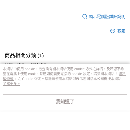
顯示電腦版詳細說明
客服
商品相關分類 (1)
舒適．棉Ｔ
短袖棉Ｔ
本網站中使用 cookie，欲查詢有關本網站使用 cookie 方式之詳情，及若您不希
望在電腦上使用 cookie 時應如何變更電腦的 cookie 設定，請參閱本網站「
隱私
權條款
」之 Cookie 聲明。您繼續使用本網站即表示您同意本公司得按本網站使
用條款之 Cookie 聲明使用 cookie。
了解更多 >
評價
喜歡這個商品嗎？購買後給他一個好評吧
我知道了
本分類熱銷
全站排行