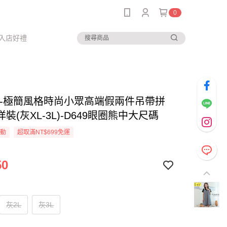
0
入店好禮
--極簡風格時尚小眾高端假兩件吊帶拼
裝(灰XL-3L)-D649眼圈熊中大尺碼
活動
超取滿NT$699免運
50
灰2L
灰3L