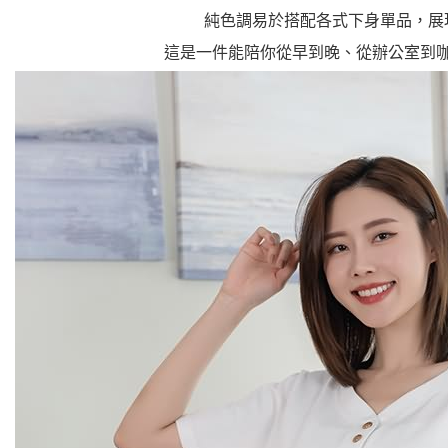
純色調易於搭配各式下身單品，展
這是一件能陪你從早到晚、從辦公室到