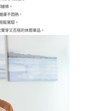
部線條。
親膚不悶熱，
輕鬆駕馭。
款實穿又百搭的休閒單品。