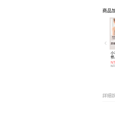
商品加
小
修
細
N
(白
NT
U
尺
詳細