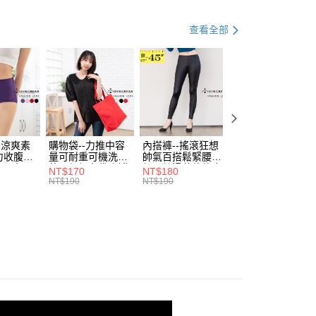
訊連結打開帳單後，可選擇「超商條碼／台灣大直營門市／銀行轉
頁面，進行簡訊認證並確認金額後，即可完成結帳。
付／iPASS MONEY」等通路繳費。
家取貨
成立數日內，您將收到繳費通知簡訊。
查看全部
費通知簡訊後14天內，點擊此簡訊中的連結，可透過四大超商
0，滿NT$699(含以上)免運費
項】
網路銀行／等多元方式進行付款，方視為交易完成。
係由「台灣大哥大股份有限公司」（以下簡稱本公司）所提供，讓
：結帳手續完成當下不需立刻繳費，但若您需要取消訂單，請聯
付款
易時，得透過本服務購買商品或服務，並由商店將買賣／分期付
的店家。未經商家同意取消之訂單仍視為有效，需透過AFTEE
金債權讓與本公司後，依約使用本公司帳單繳交帳款。
繳納相關費用。
0，滿NT$799(含以上)免運費
意付款使用「大哥付你分期」之契約關係目的，商店將以您的個人
否成功請以「AFTEE先享後付 」之結帳頁面顯示為準，若有關於
含姓名、電話或地址）提供予台灣大哥大進項蒐集、處理及利
功／繳費後需取消欲退款等相關疑問，請聯繫「AFTEE先享後
1取貨
公司與您本人進行分期帳單所需資料之確認、核對及更正。
援中心」
https://netprotections.freshdesk.com/support/home
0，滿NT$699(含以上)免運費
戶服務條款，請詳閱以下連結：
https://oppay.tw/userRule
-涼爽素
購物袋--力推中容
內搭褲--搖滾狂想
加大尺碼--顯瘦超
項】
力收腹提
量可耐重可機洗烘
帥氣百搭鬆緊腰頭
彈力貼身親膚美腿
恩沛科技股份有限公司提供之「AFTEE先享後付」服務完成之
腰三角內
乾環保帆布袋/側背
超彈絲滑薄款仿皮
收腹提臀無痕高腰
NT$170
NT$180
NT$90
依本服務之必要範圍內提供個人資料，並將交易相關給付款項請
00，滿NT$1,000(含以上)免運費
.紫L-
包(黑.紅.米F)-
褲(黑XL-6L)-R179
內搭連身褲襪(黑.
NT$190
NT$190
NT$100
讓予恩沛科技股份有限公司。
7眼圈熊中
B201眼圈熊中大尺
眼圈熊中大尺碼
膚F)-Z63眼圈熊
個人資料處理事宜，請瀏覽以下網址：
碼
大尺碼
ee.tw/terms/#terms3
年的使用者請事先徵得法定代理人或監護人之同意方可使用
E先享後付」，若未經同意申辦者引起之損失，本公司不負相關責
AFTEE先享後付」時，將依據個別帳號之用戶狀況，依本公司
核予不同之上限額度；若仍有額度不足之情形，本公司將視審查
用戶進行身份認證。
一人註冊多個帳號或使用他人資訊註冊。若發現惡意使用之情
科技股份有限公司將有權停止該用戶之使用額度並採取法律行