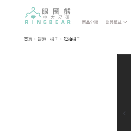
商品分類
會員權益
首頁
舒適．棉Ｔ
短袖棉Ｔ
0:00