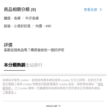
商品相關分類 (8)
查看全部
纖瘦．長褲
牛仔長褲
超值．小資好好買
均價．490
評價
喜歡這個商品嗎？購買後給他一個好評吧
本分類熱銷
全站排行
本網站中使用 cookie，欲查詢有關本網站使用 cookie 方式之詳情，及若您不希
熱門標籤
望在電腦上使用 cookie 時應如何變更電腦的 cookie 設定，請參閱本網站「
隱私
權條款
」之 Cookie 聲明。您繼續使用本網站即表示您同意本公司得按本網站使
用條款之 Cookie 聲明使用 cookie。
了解更多 >