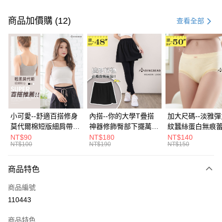
付款方式
信用卡一次付款
商品加價購 (12)
查看全部
超商取貨付款
LINE Pay
Apple Pay
街口支付
悠遊付
小可愛--舒適百搭修身
內搭--你的大學T疊搭
加大尺碼--淡雅
莫代爾棉短版細肩帶素
神器修飾臀部下擺萬用
紋蠶絲蛋白無痕
Google Pay
色背心(白.黑.灰L-2L)-
內搭裙/遮臀裙(黑2L-
角內褲(白.粉.藍.黃
NT$90
NT$180
NT$140
NT$100
NT$190
NT$150
U582眼圈熊中大尺碼
6L)-Q155眼圈熊中大
3L)-L28眼圈熊
全盈+PAY
尺碼
碼
大哥付你分期
商品特色
相關說明
商品編號
【大哥付你分期使用說明】
AFTEE先享後付
1.本服務由台灣大哥大提供，台灣大哥大用戶可立即使用無須另外申請。
110443
2.付款方式選擇「大哥付你分期」，訂單成立後會自動跳轉到大哥付的交易
相關說明
流程，驗證手機門號後，選擇欲分期的期數、繳款截止日，確認付款後即完
商品特色
【關於「AFTEE先享後付」】