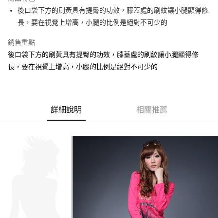
成交易。
ATM付款
AFTEE先享後付是「在收到商品之後才付款」的支付方式。 讓您購物簡單
後口袋下方的刷黃具有提臀的功效，膝蓋處的刷紋讓小腿顯得修
3.實際核准額度、可分期數及費用金額請依後續交易確認頁面所載為準。
便利好安心！
4.訂單成立30分鐘內，如未前往確認交易或遇審核未通過，訂單將自動取
長，要在視覺上增高，小腿的比例是絕對不可少的
１．簡單：不需註冊會員、不需綁卡、不需儲值。
運送方式
消。如遇「轉專審核」未通過狀況，表示未達大哥付你分期系統評分，恕無
２．便利：只要手機號碼，簡訊認證，即可結帳。
法說明評估內容。
銷售重點
３．安心：先確認商品／服務後，再付款。
全家取貨付款
【繳款方式說明】
後口袋下方的刷黃具有提臀的功效，膝蓋處的刷紋讓小腿顯得修
1.分期款項不併入電信帳單，「大哥付你分期」於每月結算日後寄送繳費提
每筆NT$70，滿NT$699(含以上)免運費
【「AFTEE先享後付」結帳流程】
醒簡訊。
長，要在視覺上增高，小腿的比例是絕對不可少的
１．於結帳方式選擇「AFTEE先享後付」後，將跳轉至「AFTEE先享後付」
2.透過簡訊連結打開帳單後，可選擇「超商條碼／台灣大直營門市／銀行轉
付款後全家取貨
結帳頁面，進行簡訊認證並確認金額後，即可完成結帳。
帳／街口支付／iPASS MONEY」等通路繳費。
２．訂單成立數日內，您將收到繳費通知簡訊。
每筆NT$70，滿NT$699(含以上)免運費
３．收到繳費通知簡訊後14天內，點擊此簡訊中的連結，可透過四大超商／
【注意事項】
ATM／網路銀行／等多元方式進行付款，方視為交易完成。
7-11取貨付款
1.本服務係由「台灣大哥大股份有限公司」（以下簡稱本公司）所提供，讓
詳細說明
相關推薦
※ 請注意：結帳手續完成當下不需立刻繳費，但若您需要取消訂單，請聯絡
用戶於交易時，得透過本服務購買商品或服務，並由商店將買賣／分期付款
每筆NT$70，滿NT$799(含以上)免運費
購買商品的店家。未經商家同意取消之訂單仍視為有效，需透過AFTEE先享
買賣價金債權讓與本公司後，依約使用本公司帳單繳交帳款。
後付繳納相關費用。
2.基於同意付款使用「大哥付你分期」之契約關係目的，商店將以您的個人
付款後7-11取貨
※ 交易是否成功請以「AFTEE先享後付 」之結帳頁面顯示為準，若有關於
資料（包含姓名、電話或地址）提供予台灣大哥大進項蒐集、處理及利用，
是否繳費成功／繳費後需取消欲退款等相關疑問，請聯繫「AFTEE先享後付
每筆NT$70，滿NT$699(含以上)免運費
由本公司與您本人進行分期帳單所需資料之確認、核對及更正。
客戶支援中心」
https://netprotections.freshdesk.com/support/home
3.完整用戶服務條款，請詳閱以下連結：
https://oppay.tw/userRule
宅配
【注意事項】
１．透過由恩沛科技股份有限公司提供之「AFTEE先享後付」服務完成之交
每筆NT$100，滿NT$1,000(含以上)免運費
易，需依本服務之必要範圍內提供個人資料，並將交易相關給付款項請求債
權轉讓予恩沛科技股份有限公司。
２．關於個人資料處理事宜，請瀏覽以下網址：
https://aftee.tw/terms/#terms3