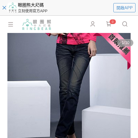
眼圈熊大尺碼
開啟APP
立刻使用官方APP
0
1
/
10