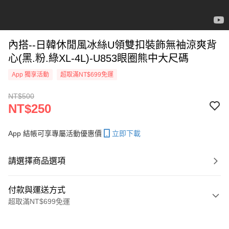
內搭--日韓休閒風冰絲U領雙扣裝飾無袖涼爽背
心(黑.粉.綠XL-4L)-U853眼圈熊中大尺碼
App 獨享活動
超取滿NT$699免運
NT$500
NT$250
App 結帳可享專屬活動優惠價
立即下載
請選擇商品選項
付款與運送方式
超取滿NT$699免運
付款方式