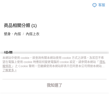
客服
商品相關分類 (1)
塑身．內搭
內搭上衣
評價
喜歡這個商品嗎？購買後給他一個好評吧
本網站中使用 cookie，欲查詢有關本網站使用 cookie 方式之詳情，及若您不希
望在電腦上使用 cookie 時應如何變更電腦的 cookie 設定，請參閱本網站「
隱私
權條款
」之 Cookie 聲明。您繼續使用本網站即表示您同意本公司得按本網站使
用條款之 Cookie 聲明使用 cookie。
了解更多 >
本分類熱銷
全站排行
我知道了
熱門標籤