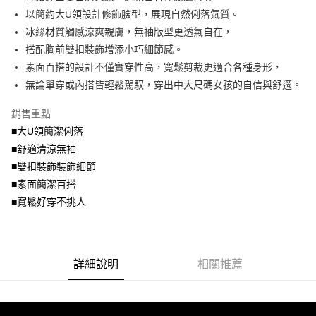
便利好安心！
4.訂單成立30分鐘內，如未前往確認交易或遇審核未通過，訂單將自動取
以簡約大U領設計修飾臉型，展現自然俐落氣質。
１．簡單：不需註冊會員、不需綁卡、不需儲值。
運送方式
消。如遇「轉專審核」未通過狀況，表示未達大哥付你分期系統評分，恕無
２．便利：只要手機號碼，簡訊認證，即可結帳。
冰絲材質觸感涼爽親膚，無袖版型更透氣自在，
法說明評估內容。
３．安心：先確認商品／服務後，再付款。
全家取貨付款
搭配胸前雙扣裝飾增添小巧細節感。
【繳款方式說明】
1.分期款項不併入電信帳單，「大哥付你分期」於每月結算日後寄送繳費提
每筆NT$70，滿NT$699(含以上)免運費
素面百搭的設計不僅實穿性高，寬鬆剪裁更適合各種身形，
【「AFTEE先享後付」結帳流程】
醒簡訊。
１．於結帳方式選擇「AFTEE先享後付」後，將跳轉至「AFTEE先享後付」
無論單穿或內搭皆輕鬆駕馭，穿出中大尺碼女孩的自信與舒適。
2.透過簡訊連結打開帳單後，可選擇「超商條碼／台灣大直營門市／銀行轉
付款後全家取貨
結帳頁面，進行簡訊認證並確認金額後，即可完成結帳。
帳／街口支付／iPASS MONEY」等通路繳費。
２．訂單成立數日內，您將收到繳費通知簡訊。
每筆NT$70，滿NT$699(含以上)免運費
銷售重點
３．收到繳費通知簡訊後14天內，點擊此簡訊中的連結，可透過四大超商／
【注意事項】
■大U領簡潔俐落
ATM／網路銀行／等多元方式進行付款，方視為交易完成。
7-11取貨付款
1.本服務係由「台灣大哥大股份有限公司」（以下簡稱本公司）所提供，讓
※ 請注意：結帳手續完成當下不需立刻繳費，但若您需要取消訂單，請聯絡
■舒適清涼無袖
用戶於交易時，得透過本服務購買商品或服務，並由商店將買賣／分期付款
每筆NT$70，滿NT$799(含以上)免運費
購買商品的店家。未經商家同意取消之訂單仍視為有效，需透過AFTEE先享
買賣價金債權讓與本公司後，依約使用本公司帳單繳交帳款。
■雙扣裝飾裝飾細節
後付繳納相關費用。
2.基於同意付款使用「大哥付你分期」之契約關係目的，商店將以您的個人
付款後7-11取貨
※ 交易是否成功請以「AFTEE先享後付 」之結帳頁面顯示為準，若有關於
■素面簡潔百搭
資料（包含姓名、電話或地址）提供予台灣大哥大進項蒐集、處理及利用，
是否繳費成功／繳費後需取消欲退款等相關疑問，請聯繫「AFTEE先享後付
■寬鬆好穿不挑人
每筆NT$70，滿NT$699(含以上)免運費
由本公司與您本人進行分期帳單所需資料之確認、核對及更正。
客戶支援中心」
https://netprotections.freshdesk.com/support/home
3.完整用戶服務條款，請詳閱以下連結：
https://oppay.tw/userRule
宅配
【注意事項】
１．透過由恩沛科技股份有限公司提供之「AFTEE先享後付」服務完成之交
每筆NT$100，滿NT$1,000(含以上)免運費
易，需依本服務之必要範圍內提供個人資料，並將交易相關給付款項請求債
詳細說明
相關推薦
權轉讓予恩沛科技股份有限公司。
２．關於個人資料處理事宜，請瀏覽以下網址：
https://aftee.tw/terms/#terms3
３．未成年的使用者請事先徵得法定代理人或監護人之同意方可使用