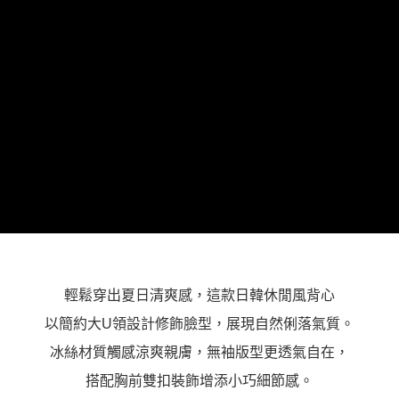
「AFTEE先享後付」，若未經同意申辦者引起之損失，本公司不負相關責
任。
４．使用「AFTEE先享後付」時，將依據個別帳號之用戶狀況，依本公司即
時審查核予不同之上限額度；若仍有額度不足之情形，本公司將視審查結果
請求用戶進行身份認證。
５．嚴禁一人註冊多個帳號或使用他人資訊註冊。若發現惡意使用之情形，
恩沛科技股份有限公司將有權停止該用戶之使用額度並採取法律行動。
輕鬆穿出夏日清爽感，這款日韓休閒風背心
以簡約大U領設計修飾臉型，展現自然俐落氣質。
冰絲材質觸感涼爽親膚，無袖版型更透氣自在，
搭配胸前雙扣裝飾增添小巧細節感。