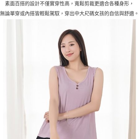
素面百搭的設計不僅實穿性高，寬鬆剪裁更適合各種身形，
無論單穿或內搭皆輕鬆駕馭，穿出中大尺碼女孩的自信與舒適。