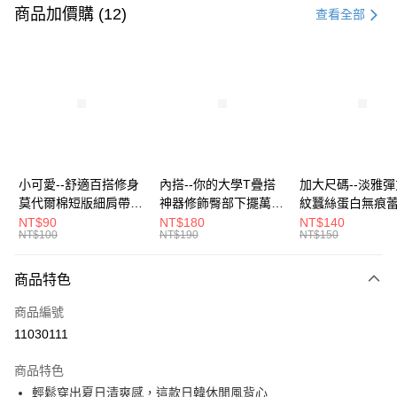
信用卡一次付款
商品加價購 (12)
查看全部
超商取貨付款
LINE Pay
Apple Pay
街口支付
悠遊付
小可愛--舒適百搭修身
內搭--你的大學T疊搭
加大尺碼--淡雅
莫代爾棉短版細肩帶素
神器修飾臀部下擺萬用
紋蠶絲蛋白無痕
Google Pay
色背心(白.黑.灰L-2L)-
內搭裙/遮臀裙(黑2L-
角內褲(白.粉.藍.黃
NT$90
NT$180
NT$140
NT$100
NT$190
NT$150
U582眼圈熊中大尺碼
6L)-Q155眼圈熊中大
3L)-L28眼圈熊
全盈+PAY
尺碼
碼
大哥付你分期
商品特色
相關說明
商品編號
【大哥付你分期使用說明】
AFTEE先享後付
1.本服務由台灣大哥大提供，台灣大哥大用戶可立即使用無須另外申請。
11030111
2.付款方式選擇「大哥付你分期」，訂單成立後會自動跳轉到大哥付的交易
相關說明
流程，驗證手機門號後，選擇欲分期的期數、繳款截止日，確認付款後即完
商品特色
【關於「AFTEE先享後付」】
成交易。
ATM付款
AFTEE先享後付是「在收到商品之後才付款」的支付方式。 讓您購物簡單
輕鬆穿出夏日清爽感，這款日韓休閒風背心
3.實際核准額度、可分期數及費用金額請依後續交易確認頁面所載為準。