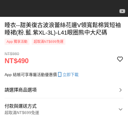
睡衣--甜美復古波浪蕾絲花邊V領寬鬆棉質短袖
睡裙(粉.藍.紫XL-3L)-L41眼圈熊中大尺碼
App 獨享活動
超取滿NT$699免運
NT$980
NT$490
App 結帳可享專屬活動優惠價
立即下載
請選擇商品選項
付款與運送方式
超取滿NT$699免運
付款方式