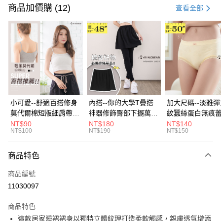
信用卡一次付款
商品加價購 (12)
查看全部
超商取貨付款
LINE Pay
Apple Pay
街口支付
悠遊付
小可愛--舒適百搭修身
內搭--你的大學T疊搭
加大尺碼--淡雅
莫代爾棉短版細肩帶素
神器修飾臀部下擺萬用
紋蠶絲蛋白無痕
Google Pay
色背心(白.黑.灰L-2L)-
內搭裙/遮臀裙(黑2L-
角內褲(白.粉.藍.黃
NT$90
NT$180
NT$140
NT$100
NT$190
NT$150
U582眼圈熊中大尺碼
6L)-Q155眼圈熊中大
3L)-L28眼圈熊
全盈+PAY
尺碼
碼
大哥付你分期
商品特色
相關說明
商品編號
【大哥付你分期使用說明】
AFTEE先享後付
1.本服務由台灣大哥大提供，台灣大哥大用戶可立即使用無須另外申請。
11030097
2.付款方式選擇「大哥付你分期」，訂單成立後會自動跳轉到大哥付的交易
相關說明
流程，驗證手機門號後，選擇欲分期的期數、繳款截止日，確認付款後即完
商品特色
【關於「AFTEE先享後付」】
成交易。
ATM付款
AFTEE先享後付是「在收到商品之後才付款」的支付方式。 讓您購物簡單
這款居家睡裙裙身以獨特立體紋理打造柔軟觸感，親膚透氣增添
3.實際核准額度、可分期數及費用金額請依後續交易確認頁面所載為準。