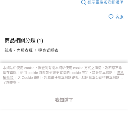
顯示電腦版詳細說明
客服
商品相關分類 (1)
親膚．內睡衣褲
連身式睡衣
本網站中使用 cookie，欲查詢有關本網站使用 cookie 方式之詳情，及若您不希
評價
望在電腦上使用 cookie 時應如何變更電腦的 cookie 設定，請參閱本網站「
隱私
權條款
」之 Cookie 聲明。您繼續使用本網站即表示您同意本公司得按本網站使
喜歡這個商品嗎？購買後給他一個好評吧
用條款之 Cookie 聲明使用 cookie。
了解更多 >
本分類熱銷
全站排行
我知道了
熱門標籤