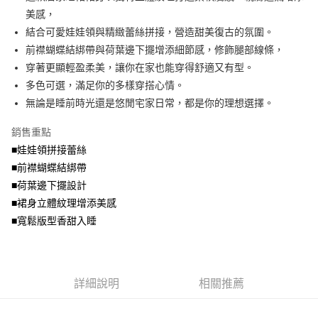
便利好安心！
4.訂單成立30分鐘內，如未前往確認交易或遇審核未通過，訂單將自動取
美感，
１．簡單：不需註冊會員、不需綁卡、不需儲值。
運送方式
消。如遇「轉專審核」未通過狀況，表示未達大哥付你分期系統評分，恕無
２．便利：只要手機號碼，簡訊認證，即可結帳。
結合可愛娃娃領與精緻蕾絲拼接，營造甜美復古的氛圍。
法說明評估內容。
３．安心：先確認商品／服務後，再付款。
全家取貨付款
前襟蝴蝶結綁帶與荷葉邊下擺增添細節感，修飾腿部線條，
【繳款方式說明】
1.分期款項不併入電信帳單，「大哥付你分期」於每月結算日後寄送繳費提
每筆NT$70，滿NT$699(含以上)免運費
穿著更顯輕盈柔美，讓你在家也能穿得舒適又有型。
【「AFTEE先享後付」結帳流程】
醒簡訊。
１．於結帳方式選擇「AFTEE先享後付」後，將跳轉至「AFTEE先享後付」
多色可選，滿足你的多樣穿搭心情。
2.透過簡訊連結打開帳單後，可選擇「超商條碼／台灣大直營門市／銀行轉
付款後全家取貨
結帳頁面，進行簡訊認證並確認金額後，即可完成結帳。
帳／街口支付／iPASS MONEY」等通路繳費。
無論是睡前時光還是悠閒宅家日常，都是你的理想選擇。
２．訂單成立數日內，您將收到繳費通知簡訊。
每筆NT$70，滿NT$699(含以上)免運費
３．收到繳費通知簡訊後14天內，點擊此簡訊中的連結，可透過四大超商／
【注意事項】
銷售重點
ATM／網路銀行／等多元方式進行付款，方視為交易完成。
7-11取貨付款
1.本服務係由「台灣大哥大股份有限公司」（以下簡稱本公司）所提供，讓
※ 請注意：結帳手續完成當下不需立刻繳費，但若您需要取消訂單，請聯絡
■娃娃領拼接蕾絲
用戶於交易時，得透過本服務購買商品或服務，並由商店將買賣／分期付款
每筆NT$70，滿NT$799(含以上)免運費
購買商品的店家。未經商家同意取消之訂單仍視為有效，需透過AFTEE先享
買賣價金債權讓與本公司後，依約使用本公司帳單繳交帳款。
■前襟蝴蝶結綁帶
後付繳納相關費用。
2.基於同意付款使用「大哥付你分期」之契約關係目的，商店將以您的個人
付款後7-11取貨
※ 交易是否成功請以「AFTEE先享後付 」之結帳頁面顯示為準，若有關於
■荷葉邊下擺設計
資料（包含姓名、電話或地址）提供予台灣大哥大進項蒐集、處理及利用，
是否繳費成功／繳費後需取消欲退款等相關疑問，請聯繫「AFTEE先享後付
■裙身立體紋理增添美感
每筆NT$70，滿NT$699(含以上)免運費
由本公司與您本人進行分期帳單所需資料之確認、核對及更正。
客戶支援中心」
https://netprotections.freshdesk.com/support/home
3.完整用戶服務條款，請詳閱以下連結：
https://oppay.tw/userRule
■寬鬆版型香甜入睡
宅配
【注意事項】
１．透過由恩沛科技股份有限公司提供之「AFTEE先享後付」服務完成之交
每筆NT$100，滿NT$1,000(含以上)免運費
易，需依本服務之必要範圍內提供個人資料，並將交易相關給付款項請求債
權轉讓予恩沛科技股份有限公司。
詳細說明
相關推薦
２．關於個人資料處理事宜，請瀏覽以下網址：
https://aftee.tw/terms/#terms3
３．未成年的使用者請事先徵得法定代理人或監護人之同意方可使用