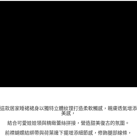
「AFTEE先享後付」，若未經同意申辦者引起之損失，本公司不負相關責
任。
４．使用「AFTEE先享後付」時，將依據個別帳號之用戶狀況，依本公司即
時審查核予不同之上限額度；若仍有額度不足之情形，本公司將視審查結果
請求用戶進行身份認證。
５．嚴禁一人註冊多個帳號或使用他人資訊註冊。若發現惡意使用之情形，
恩沛科技股份有限公司將有權停止該用戶之使用額度並採取法律行動。
這款居家睡裙裙身以獨特立體紋理打造柔軟觸感，親膚透氣增添
美感，
結合可愛娃娃領與精緻蕾絲拼接，營造甜美復古的氛圍。
前襟蝴蝶結綁帶與荷葉邊下擺增添細節感，修飾腿部線條，