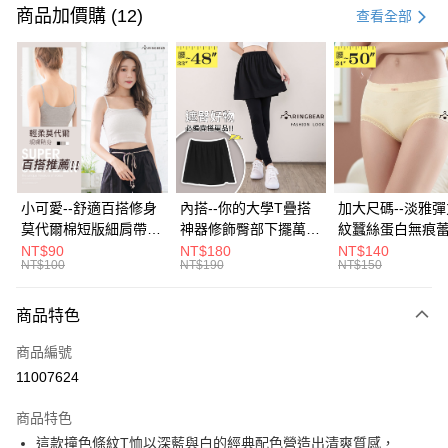
信用卡一次付款
商品加價購 (12)
查看全部
超商取貨付款
LINE Pay
Apple Pay
街口支付
悠遊付
小可愛--舒適百搭修身
內搭--你的大學T疊搭
加大尺碼--淡雅
莫代爾棉短版細肩帶素
神器修飾臀部下擺萬用
紋蠶絲蛋白無痕
Google Pay
色背心(白.黑.灰L-2L)-
內搭裙/遮臀裙(黑2L-
角內褲(白.粉.藍.黃
NT$90
NT$180
NT$140
NT$100
NT$190
NT$150
U582眼圈熊中大尺碼
6L)-Q155眼圈熊中大
3L)-L28眼圈熊
全盈+PAY
尺碼
碼
大哥付你分期
商品特色
相關說明
商品編號
【大哥付你分期使用說明】
AFTEE先享後付
1.本服務由台灣大哥大提供，台灣大哥大用戶可立即使用無須另外申請。
11007624
2.付款方式選擇「大哥付你分期」，訂單成立後會自動跳轉到大哥付的交易
相關說明
流程，驗證手機門號後，選擇欲分期的期數、繳款截止日，確認付款後即完
商品特色
【關於「AFTEE先享後付」】
成交易。
ATM付款
AFTEE先享後付是「在收到商品之後才付款」的支付方式。 讓您購物簡單
這款撞色條紋T恤以深藍與白的經典配色營造出清爽質感，
3.實際核准額度、可分期數及費用金額請依後續交易確認頁面所載為準。