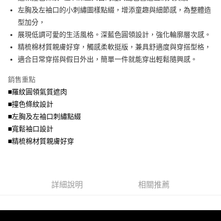
便利好安心！
4.訂單成立30分鐘內，如未前往確認交易或遇審核未通過，訂單將自動取
左胸及左袖口的小刺繡圖樣點綴，增添童趣與細節感，為整體造
１．簡單：不需註冊會員、不需綁卡、不需儲值。
運送方式
消。如遇「轉專審核」未通過狀況，表示未達大哥付你分期系統評分，恕無
２．便利：只要手機號碼，簡訊認證，即可結帳。
型加分，
法說明評估內容。
３．安心：先確認商品／服務後，再付款。
全家取貨付款
展現低調可愛的生活風格。深藍色圓領設計，強化輪廓層次感。
【繳款方式說明】
1.分期款項不併入電信帳單，「大哥付你分期」於每月結算日後寄送繳費提
每筆NT$70，滿NT$699(含以上)免運費
精梳棉材質親膚好穿，觸感柔軟挺版，兼具舒適度與穿搭型格，
【「AFTEE先享後付」結帳流程】
醒簡訊。
１．於結帳方式選擇「AFTEE先享後付」後，將跳轉至「AFTEE先享後付」
適合日常穿搭與假日外出，簡單一件就能穿出輕鬆隨興感。
2.透過簡訊連結打開帳單後，可選擇「超商條碼／台灣大直營門市／銀行轉
付款後全家取貨
結帳頁面，進行簡訊認證並確認金額後，即可完成結帳。
帳／街口支付／iPASS MONEY」等通路繳費。
２．訂單成立數日內，您將收到繳費通知簡訊。
每筆NT$70，滿NT$699(含以上)免運費
銷售重點
３．收到繳費通知簡訊後14天內，點擊此簡訊中的連結，可透過四大超商／
【注意事項】
■羅紋圓領氣質遮肉
ATM／網路銀行／等多元方式進行付款，方視為交易完成。
7-11取貨付款
1.本服務係由「台灣大哥大股份有限公司」（以下簡稱本公司）所提供，讓
※ 請注意：結帳手續完成當下不需立刻繳費，但若您需要取消訂單，請聯絡
■撞色條紋設計
用戶於交易時，得透過本服務購買商品或服務，並由商店將買賣／分期付款
每筆NT$70，滿NT$799(含以上)免運費
購買商品的店家。未經商家同意取消之訂單仍視為有效，需透過AFTEE先享
買賣價金債權讓與本公司後，依約使用本公司帳單繳交帳款。
■左胸及左袖口刺繡點綴
後付繳納相關費用。
2.基於同意付款使用「大哥付你分期」之契約關係目的，商店將以您的個人
付款後7-11取貨
※ 交易是否成功請以「AFTEE先享後付 」之結帳頁面顯示為準，若有關於
■寬鬆袖口設計
資料（包含姓名、電話或地址）提供予台灣大哥大進項蒐集、處理及利用，
是否繳費成功／繳費後需取消欲退款等相關疑問，請聯繫「AFTEE先享後付
■精梳棉材質親膚好穿
每筆NT$70，滿NT$699(含以上)免運費
由本公司與您本人進行分期帳單所需資料之確認、核對及更正。
客戶支援中心」
https://netprotections.freshdesk.com/support/home
3.完整用戶服務條款，請詳閱以下連結：
https://oppay.tw/userRule
宅配
【注意事項】
１．透過由恩沛科技股份有限公司提供之「AFTEE先享後付」服務完成之交
每筆NT$100，滿NT$1,000(含以上)免運費
易，需依本服務之必要範圍內提供個人資料，並將交易相關給付款項請求債
詳細說明
相關推薦
權轉讓予恩沛科技股份有限公司。
２．關於個人資料處理事宜，請瀏覽以下網址：
https://aftee.tw/terms/#terms3
３．未成年的使用者請事先徵得法定代理人或監護人之同意方可使用