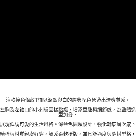
「AFTEE先享後付」，若未經同意申辦者引起之損失，本公司不負相關責
任。
４．使用「AFTEE先享後付」時，將依據個別帳號之用戶狀況，依本公司即
時審查核予不同之上限額度；若仍有額度不足之情形，本公司將視審查結果
請求用戶進行身份認證。
５．嚴禁一人註冊多個帳號或使用他人資訊註冊。若發現惡意使用之情形，
恩沛科技股份有限公司將有權停止該用戶之使用額度並採取法律行動。
這款撞色條紋T恤以深藍與白的經典配色營造出清爽質感，
左胸及左袖口的小刺繡圖樣點綴，增添童趣與細節感，為整體造
型加分，
展現低調可愛的生活風格。深藍色圓領設計，強化輪廓層次感。
精梳棉材質親膚好穿，觸感柔軟挺版，兼具舒適度與穿搭型格，