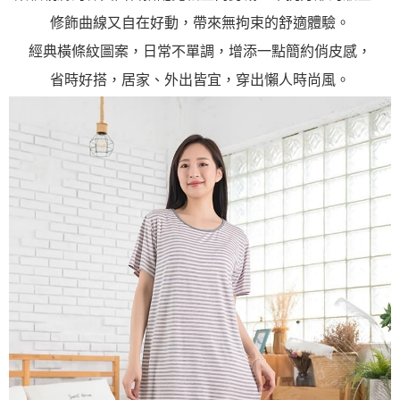
修飾曲線又自在好動，帶來無拘束的舒適體驗。
經典橫條紋圖案，日常不單調，增添一點簡約俏皮感，
省時好搭，居家、外出皆宜，穿出懶人時尚風。