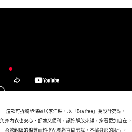
２．關於個人資料處理事宜，請瀏覽以下網址：
https://aftee.tw/terms/#terms3
３．未成年的使用者請事先徵得法定代理人或監護人之同意方可使用
「AFTEE先享後付」，若未經同意申辦者引起之損失，本公司不負相關責
任。
４．使用「AFTEE先享後付」時，將依據個別帳號之用戶狀況，依本公司即
時審查核予不同之上限額度；若仍有額度不足之情形，本公司將視審查結果
請求用戶進行身份認證。
５．嚴禁一人註冊多個帳號或使用他人資訊註冊。若發現惡意使用之情形，
恩沛科技股份有限公司將有權停止該用戶之使用額度並採取法律行動。
這款可拆胸墊條紋居家洋裝，以「Bra free」為設計亮點，
免穿內衣也安心，舒適又便利，讓妳解放束縛，穿著更加自在。
柔軟親膚的棉質面料搭配寬鬆直筒剪裁，不挑身形的版型，