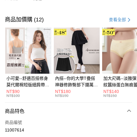
付款方式
信用卡一次付款
商品加價購 (12)
查看全部
超商取貨付款
LINE Pay
Apple Pay
街口支付
悠遊付
小可愛--舒適百搭修身
內搭--你的大學T疊搭
加大尺碼--淡雅
莫代爾棉短版細肩帶素
神器修飾臀部下擺萬用
紋蠶絲蛋白無痕
Google Pay
色背心(白.黑.灰L-2L)-
內搭裙/遮臀裙(黑2L-
角內褲(白.粉.藍.黃
NT$90
NT$180
NT$140
NT$100
NT$190
NT$150
U582眼圈熊中大尺碼
6L)-Q155眼圈熊中大
3L)-L28眼圈熊
全盈+PAY
尺碼
碼
大哥付你分期
商品特色
相關說明
商品編號
【大哥付你分期使用說明】
AFTEE先享後付
1.本服務由台灣大哥大提供，台灣大哥大用戶可立即使用無須另外申請。
11007614
2.付款方式選擇「大哥付你分期」，訂單成立後會自動跳轉到大哥付的交易
相關說明