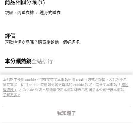
商品相關分類 (1)
親膚．內睡衣褲
連身式睡衣
評價
喜歡這個商品嗎？購買後給他一個好評吧
本分類熱銷
全站排行
本網站中使用 cookie，欲查詢有關本網站使用 cookie 方式之詳情，及若您不希
熱門標籤
望在電腦上使用 cookie 時應如何變更電腦的 cookie 設定，請參閱本網站「
隱私
權條款
」之 Cookie 聲明。您繼續使用本網站即表示您同意本公司得按本網站使
用條款之 Cookie 聲明使用 cookie。
了解更多 >
我知道了