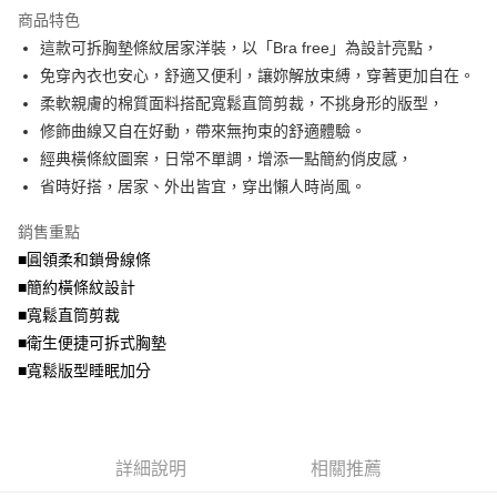
流程，驗證手機門號後，選擇欲分期的期數、繳款截止日，確認付款後即完
商品特色
【關於「AFTEE先享後付」】
成交易。
ATM付款
AFTEE先享後付是「在收到商品之後才付款」的支付方式。 讓您購物簡單
這款可拆胸墊條紋居家洋裝，以「Bra free」為設計亮點，
3.實際核准額度、可分期數及費用金額請依後續交易確認頁面所載為準。
便利好安心！
4.訂單成立30分鐘內，如未前往確認交易或遇審核未通過，訂單將自動取
免穿內衣也安心，舒適又便利，讓妳解放束縛，穿著更加自在。
１．簡單：不需註冊會員、不需綁卡、不需儲值。
運送方式
消。如遇「轉專審核」未通過狀況，表示未達大哥付你分期系統評分，恕無
２．便利：只要手機號碼，簡訊認證，即可結帳。
柔軟親膚的棉質面料搭配寬鬆直筒剪裁，不挑身形的版型，
法說明評估內容。
３．安心：先確認商品／服務後，再付款。
全家取貨付款
修飾曲線又自在好動，帶來無拘束的舒適體驗。
【繳款方式說明】
1.分期款項不併入電信帳單，「大哥付你分期」於每月結算日後寄送繳費提
每筆NT$70，滿NT$699(含以上)免運費
經典橫條紋圖案，日常不單調，增添一點簡約俏皮感，
【「AFTEE先享後付」結帳流程】
醒簡訊。
１．於結帳方式選擇「AFTEE先享後付」後，將跳轉至「AFTEE先享後付」
省時好搭，居家、外出皆宜，穿出懶人時尚風。
2.透過簡訊連結打開帳單後，可選擇「超商條碼／台灣大直營門市／銀行轉
付款後全家取貨
結帳頁面，進行簡訊認證並確認金額後，即可完成結帳。
帳／街口支付／iPASS MONEY」等通路繳費。
２．訂單成立數日內，您將收到繳費通知簡訊。
每筆NT$70，滿NT$699(含以上)免運費
銷售重點
３．收到繳費通知簡訊後14天內，點擊此簡訊中的連結，可透過四大超商／
【注意事項】
■圓領柔和鎖骨線條
ATM／網路銀行／等多元方式進行付款，方視為交易完成。
7-11取貨付款
1.本服務係由「台灣大哥大股份有限公司」（以下簡稱本公司）所提供，讓
※ 請注意：結帳手續完成當下不需立刻繳費，但若您需要取消訂單，請聯絡
■簡約橫條紋設計
用戶於交易時，得透過本服務購買商品或服務，並由商店將買賣／分期付款
每筆NT$70，滿NT$799(含以上)免運費
購買商品的店家。未經商家同意取消之訂單仍視為有效，需透過AFTEE先享
買賣價金債權讓與本公司後，依約使用本公司帳單繳交帳款。
■寬鬆直筒剪裁
後付繳納相關費用。
2.基於同意付款使用「大哥付你分期」之契約關係目的，商店將以您的個人
付款後7-11取貨
※ 交易是否成功請以「AFTEE先享後付 」之結帳頁面顯示為準，若有關於
■衛生便捷可拆式胸墊
資料（包含姓名、電話或地址）提供予台灣大哥大進項蒐集、處理及利用，
是否繳費成功／繳費後需取消欲退款等相關疑問，請聯繫「AFTEE先享後付
■寬鬆版型睡眠加分
每筆NT$70，滿NT$699(含以上)免運費
由本公司與您本人進行分期帳單所需資料之確認、核對及更正。
客戶支援中心」
https://netprotections.freshdesk.com/support/home
3.完整用戶服務條款，請詳閱以下連結：
https://oppay.tw/userRule
宅配
【注意事項】
１．透過由恩沛科技股份有限公司提供之「AFTEE先享後付」服務完成之交
每筆NT$100，滿NT$1,000(含以上)免運費
易，需依本服務之必要範圍內提供個人資料，並將交易相關給付款項請求債
詳細說明
相關推薦
權轉讓予恩沛科技股份有限公司。