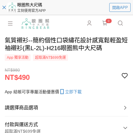
眼圈熊大尺碼
開啟APP
立刻使用官方APP
0
氣質襯衫--簡約個性口袋繡花設計感寬鬆輕盈短
袖襯衫(黑L-2L)-H216眼圈熊中大尺碼
App 獨享活動
超取滿NT$699免運
NT$980
NT$490
App 結帳可享專屬活動優惠價
立即下載
請選擇商品選項
付款與運送方式
超取滿NT$699免運