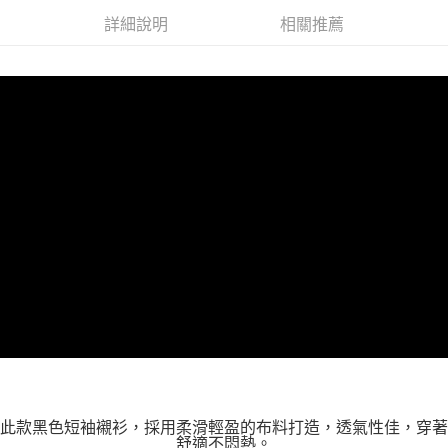
２．關於個人資料處理事宜，請瀏覽以下網址：
https://aftee.tw/terms/#terms3
詳細說明
相關推薦
３．未成年的使用者請事先徵得法定代理人或監護人之同意方可使用
「AFTEE先享後付」，若未經同意申辦者引起之損失，本公司不負相關責
任。
４．使用「AFTEE先享後付」時，將依據個別帳號之用戶狀況，依本公司即
時審查核予不同之上限額度；若仍有額度不足之情形，本公司將視審查結果
請求用戶進行身份認證。
５．嚴禁一人註冊多個帳號或使用他人資訊註冊。若發現惡意使用之情形，
恩沛科技股份有限公司將有權停止該用戶之使用額度並採取法律行動。
此款黑色短袖襯衫，採用柔滑輕盈的布料打造，透氣性佳，穿著
舒適不悶熱。