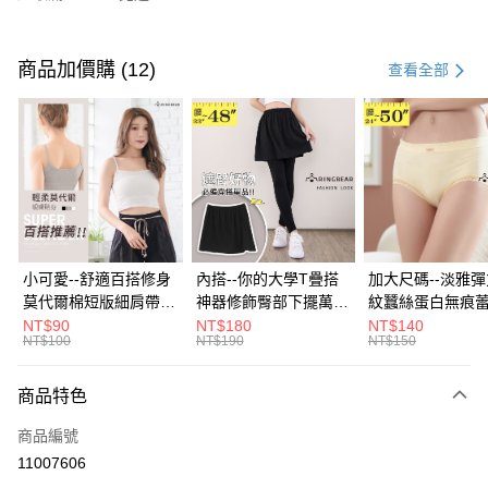
付款方式
信用卡一次付款
商品加價購 (12)
查看全部
超商取貨付款
LINE Pay
Apple Pay
街口支付
悠遊付
小可愛--舒適百搭修身
內搭--你的大學T疊搭
加大尺碼--淡雅
莫代爾棉短版細肩帶素
神器修飾臀部下擺萬用
紋蠶絲蛋白無痕
Google Pay
色背心(白.黑.灰L-2L)-
內搭裙/遮臀裙(黑2L-
角內褲(白.粉.藍.黃
NT$90
NT$180
NT$140
NT$100
NT$190
NT$150
U582眼圈熊中大尺碼
6L)-Q155眼圈熊中大
3L)-L28眼圈熊
全盈+PAY
尺碼
碼
大哥付你分期
商品特色
相關說明
商品編號
【大哥付你分期使用說明】
AFTEE先享後付
1.本服務由台灣大哥大提供，台灣大哥大用戶可立即使用無須另外申請。
11007606
2.付款方式選擇「大哥付你分期」，訂單成立後會自動跳轉到大哥付的交易
相關說明