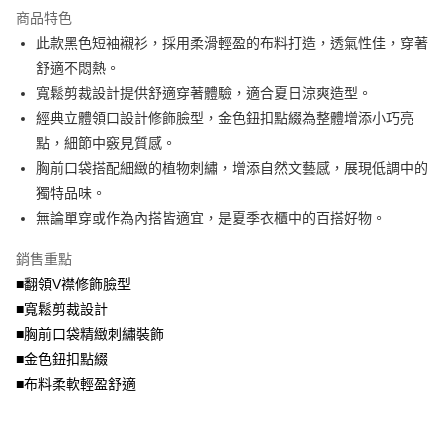
流程，驗證手機門號後，選擇欲分期的期數、繳款截止日，確認付款後即完
商品特色
【關於「AFTEE先享後付」】
成交易。
ATM付款
AFTEE先享後付是「在收到商品之後才付款」的支付方式。 讓您購物簡單
此款黑色短袖襯衫，採用柔滑輕盈的布料打造，透氣性佳，穿著
3.實際核准額度、可分期數及費用金額請依後續交易確認頁面所載為準。
便利好安心！
4.訂單成立30分鐘內，如未前往確認交易或遇審核未通過，訂單將自動取
舒適不悶熱。
１．簡單：不需註冊會員、不需綁卡、不需儲值。
運送方式
消。如遇「轉專審核」未通過狀況，表示未達大哥付你分期系統評分，恕無
２．便利：只要手機號碼，簡訊認證，即可結帳。
寬鬆剪裁設計提供舒適穿著體驗，適合夏日涼爽造型。
法說明評估內容。
３．安心：先確認商品／服務後，再付款。
全家取貨付款
經典立體領口設計修飾臉型，金色鈕扣點綴為整體增添小巧亮
【繳款方式說明】
1.分期款項不併入電信帳單，「大哥付你分期」於每月結算日後寄送繳費提
每筆NT$70，滿NT$699(含以上)免運費
點，細節中竅見質感。
【「AFTEE先享後付」結帳流程】
醒簡訊。
１．於結帳方式選擇「AFTEE先享後付」後，將跳轉至「AFTEE先享後付」
胸前口袋搭配細緻的植物刺繡，增添自然文藝感，展現低調中的
2.透過簡訊連結打開帳單後，可選擇「超商條碼／台灣大直營門市／銀行轉
付款後全家取貨
結帳頁面，進行簡訊認證並確認金額後，即可完成結帳。
帳／街口支付／iPASS MONEY」等通路繳費。
獨特品味。
２．訂單成立數日內，您將收到繳費通知簡訊。
每筆NT$70，滿NT$699(含以上)免運費
３．收到繳費通知簡訊後14天內，點擊此簡訊中的連結，可透過四大超商／
無論單穿或作為內搭皆適宜，是夏季衣櫃中的百搭好物。
【注意事項】
ATM／網路銀行／等多元方式進行付款，方視為交易完成。
7-11取貨付款
1.本服務係由「台灣大哥大股份有限公司」（以下簡稱本公司）所提供，讓
※ 請注意：結帳手續完成當下不需立刻繳費，但若您需要取消訂單，請聯絡
銷售重點
用戶於交易時，得透過本服務購買商品或服務，並由商店將買賣／分期付款
每筆NT$70，滿NT$799(含以上)免運費
購買商品的店家。未經商家同意取消之訂單仍視為有效，需透過AFTEE先享
買賣價金債權讓與本公司後，依約使用本公司帳單繳交帳款。
■翻領V襟修飾臉型
後付繳納相關費用。
2.基於同意付款使用「大哥付你分期」之契約關係目的，商店將以您的個人
付款後7-11取貨
※ 交易是否成功請以「AFTEE先享後付 」之結帳頁面顯示為準，若有關於
■寬鬆剪裁設計
資料（包含姓名、電話或地址）提供予台灣大哥大進項蒐集、處理及利用，
是否繳費成功／繳費後需取消欲退款等相關疑問，請聯繫「AFTEE先享後付
■胸前口袋精緻刺繡裝飾
每筆NT$70，滿NT$699(含以上)免運費
由本公司與您本人進行分期帳單所需資料之確認、核對及更正。
客戶支援中心」
https://netprotections.freshdesk.com/support/home
3.完整用戶服務條款，請詳閱以下連結：
https://oppay.tw/userRule
■金色鈕扣點綴
宅配
【注意事項】
■布料柔軟輕盈舒適
１．透過由恩沛科技股份有限公司提供之「AFTEE先享後付」服務完成之交
每筆NT$100，滿NT$1,000(含以上)免運費
易，需依本服務之必要範圍內提供個人資料，並將交易相關給付款項請求債
權轉讓予恩沛科技股份有限公司。