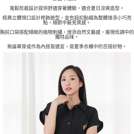
寬鬆剪裁設計提供舒適穿著體驗，適合夏日涼爽造型。
經典立體領口設計修飾臉型，金色鈕扣點綴為整體增添小巧亮
點，細節中竅見質感。
胸前口袋搭配細緻的植物刺繡，增添自然文藝感，展現低調中的
獨特品味。
無論單穿或作為內搭皆適宜，是夏季衣櫃中的百搭好物。