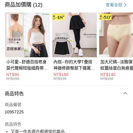
信用卡一次付款
商品加價購 (12)
查看全部
超商取貨付款
LINE Pay
Apple Pay
街口支付
悠遊付
小可愛--舒適百搭修身
內搭--你的大學T疊搭
加大尺碼--淡雅
莫代爾棉短版細肩帶素
神器修飾臀部下擺萬用
紋蠶絲蛋白無痕
Google Pay
色背心(白.黑.灰L-2L)-
內搭裙/遮臀裙(黑2L-
角內褲(白.粉.藍.黃
NT$90
NT$180
NT$140
NT$100
NT$190
NT$150
U582眼圈熊中大尺碼
6L)-Q155眼圈熊中大
3L)-L28眼圈熊
全盈+PAY
尺碼
碼
大哥付你分期
商品特色
相關說明
商品編號
【大哥付你分期使用說明】
AFTEE先享後付
1.本服務由台灣大哥大提供，台灣大哥大用戶可立即使用無須另外申請。
10957225
2.付款方式選擇「大哥付你分期」，訂單成立後會自動跳轉到大哥付的交易
相關說明
流程，驗證手機門號後，選擇欲分期的期數、繳款截止日，確認付款後即完
商品特色
【關於「AFTEE先享後付」】
成交易。
ATM付款
AFTEE先享後付是「在收到商品之後才付款」的支付方式。 讓您購物簡單
又是一件各場合都適穿的單品
3.實際核准額度、可分期數及費用金額請依後續交易確認頁面所載為準。