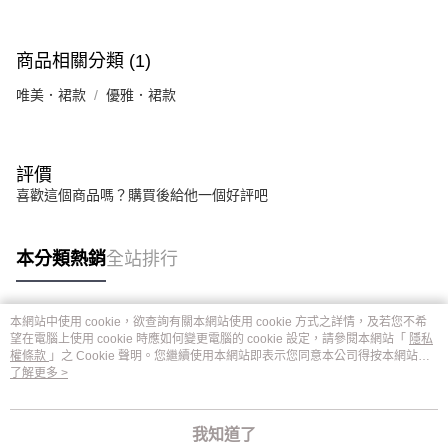
商品相關分類 (1)
唯美．裙款
優雅．裙款
評價
喜歡這個商品嗎？購買後給他一個好評吧
本分類熱銷
全站排行
本網站中使用 cookie，欲查詢有關本網站使用 cookie 方式之詳情，及若您不希
熱門標籤
望在電腦上使用 cookie 時應如何變更電腦的 cookie 設定，請參閱本網站「
隱私
權條款
」之 Cookie 聲明。您繼續使用本網站即表示您同意本公司得按本網站使
用條款之 Cookie 聲明使用 cookie。
了解更多 >
我知道了