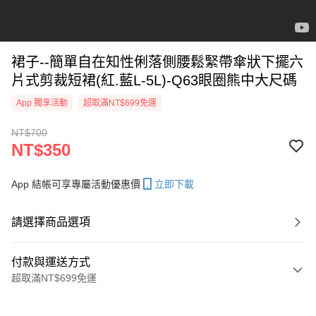
裙子--簡單自在知性俐落側腰鬆緊帶傘狀下擺六
片式剪裁短裙(紅.藍L-5L)-Q63眼圈熊中大尺碼
App 獨享活動
超取滿NT$699免運
NT$700
NT$350
App 結帳可享專屬活動優惠價
立即下載
請選擇商品選項
付款與運送方式
超取滿NT$699免運
付款方式