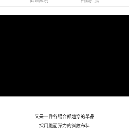
詳細說明
相關推薦
「AFTEE先享後付」，若未經同意申辦者引起之損失，本公司不負相關責
任。
４．使用「AFTEE先享後付」時，將依據個別帳號之用戶狀況，依本公司即
時審查核予不同之上限額度；若仍有額度不足之情形，本公司將視審查結果
請求用戶進行身份認證。
５．嚴禁一人註冊多個帳號或使用他人資訊註冊。若發現惡意使用之情形，
恩沛科技股份有限公司將有權停止該用戶之使用額度並採取法律行動。
又是一件各場合都適穿的單品
採用緞面彈力的斜紋布料