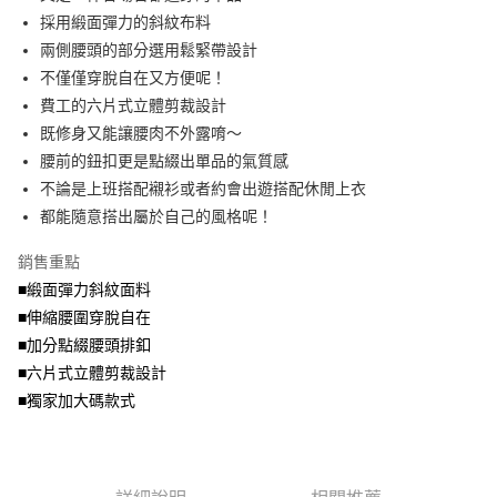
便利好安心！
4.訂單成立30分鐘內，如未前往確認交易或遇審核未通過，訂單將自動取
採用緞面彈力的斜紋布料
１．簡單：不需註冊會員、不需綁卡、不需儲值。
運送方式
消。如遇「轉專審核」未通過狀況，表示未達大哥付你分期系統評分，恕無
２．便利：只要手機號碼，簡訊認證，即可結帳。
兩側腰頭的部分選用鬆緊帶設計
法說明評估內容。
３．安心：先確認商品／服務後，再付款。
全家取貨付款
不僅僅穿脫自在又方便呢！
【繳款方式說明】
1.分期款項不併入電信帳單，「大哥付你分期」於每月結算日後寄送繳費提
每筆NT$70，滿NT$699(含以上)免運費
費工的六片式立體剪裁設計
【「AFTEE先享後付」結帳流程】
醒簡訊。
１．於結帳方式選擇「AFTEE先享後付」後，將跳轉至「AFTEE先享後付」
既修身又能讓腰肉不外露唷～
2.透過簡訊連結打開帳單後，可選擇「超商條碼／台灣大直營門市／銀行轉
付款後全家取貨
結帳頁面，進行簡訊認證並確認金額後，即可完成結帳。
帳／街口支付／iPASS MONEY」等通路繳費。
腰前的鈕扣更是點綴出單品的氣質感
２．訂單成立數日內，您將收到繳費通知簡訊。
每筆NT$70，滿NT$699(含以上)免運費
３．收到繳費通知簡訊後14天內，點擊此簡訊中的連結，可透過四大超商／
不論是上班搭配襯衫或者約會出遊搭配休閒上衣
【注意事項】
ATM／網路銀行／等多元方式進行付款，方視為交易完成。
都能隨意搭出屬於自己的風格呢！
7-11取貨付款
1.本服務係由「台灣大哥大股份有限公司」（以下簡稱本公司）所提供，讓
※ 請注意：結帳手續完成當下不需立刻繳費，但若您需要取消訂單，請聯絡
用戶於交易時，得透過本服務購買商品或服務，並由商店將買賣／分期付款
每筆NT$70，滿NT$799(含以上)免運費
購買商品的店家。未經商家同意取消之訂單仍視為有效，需透過AFTEE先享
買賣價金債權讓與本公司後，依約使用本公司帳單繳交帳款。
銷售重點
後付繳納相關費用。
2.基於同意付款使用「大哥付你分期」之契約關係目的，商店將以您的個人
付款後7-11取貨
※ 交易是否成功請以「AFTEE先享後付 」之結帳頁面顯示為準，若有關於
■緞面彈力斜紋面料
資料（包含姓名、電話或地址）提供予台灣大哥大進項蒐集、處理及利用，
是否繳費成功／繳費後需取消欲退款等相關疑問，請聯繫「AFTEE先享後付
■伸縮腰圍穿脫自在
每筆NT$70，滿NT$699(含以上)免運費
由本公司與您本人進行分期帳單所需資料之確認、核對及更正。
客戶支援中心」
https://netprotections.freshdesk.com/support/home
3.完整用戶服務條款，請詳閱以下連結：
https://oppay.tw/userRule
■加分點綴腰頭排釦
宅配
【注意事項】
■六片式立體剪裁設計
１．透過由恩沛科技股份有限公司提供之「AFTEE先享後付」服務完成之交
每筆NT$100，滿NT$1,000(含以上)免運費
■獨家加大碼款式
易，需依本服務之必要範圍內提供個人資料，並將交易相關給付款項請求債
權轉讓予恩沛科技股份有限公司。
２．關於個人資料處理事宜，請瀏覽以下網址：
https://aftee.tw/terms/#terms3
３．未成年的使用者請事先徵得法定代理人或監護人之同意方可使用