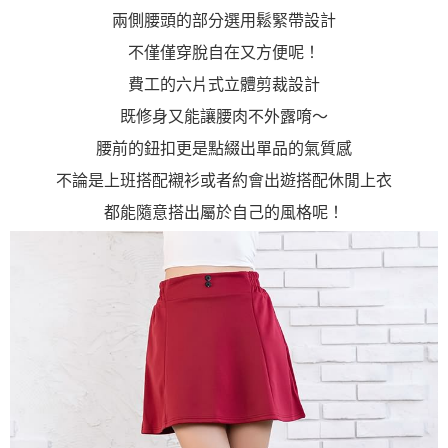
兩側腰頭的部分選用鬆緊帶設計
不僅僅穿脫自在又方便呢！
費工的六片式立體剪裁設計
既修身又能讓腰肉不外露唷～
腰前的鈕扣更是點綴出單品的氣質感
不論是上班搭配襯衫或者約會出遊搭配休閒上衣
都能隨意搭出屬於自己的風格呢！