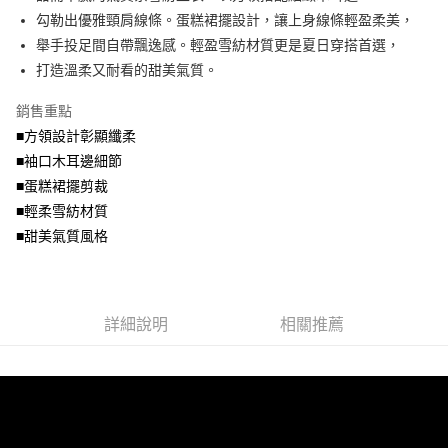
便利好安心！
4.訂單成立30分鐘內，如未前往確認交易或遇審核未通過，訂單將自動取
勾勒出優雅頸肩線條。蛋糕裙擺設計，讓上身線條輕盈柔美，
１．簡單：不需註冊會員、不需綁卡、不需儲值。
運送方式
消。如遇「轉專審核」未通過狀況，表示未達大哥付你分期系統評分，恕無
２．便利：只要手機號碼，簡訊認證，即可結帳。
舉手投足間自帶飄逸感。輕盈雪紡材質更是夏日穿搭首選，
法說明評估內容。
３．安心：先確認商品／服務後，再付款。
全家取貨付款
打造溫柔又耐看的甜美氣質。
【繳款方式說明】
1.分期款項不併入電信帳單，「大哥付你分期」於每月結算日後寄送繳費提
每筆NT$70，滿NT$699(含以上)免運費
【「AFTEE先享後付」結帳流程】
醒簡訊。
銷售重點
１．於結帳方式選擇「AFTEE先享後付」後，將跳轉至「AFTEE先享後付」
2.透過簡訊連結打開帳單後，可選擇「超商條碼／台灣大直營門市／銀行轉
付款後全家取貨
結帳頁面，進行簡訊認證並確認金額後，即可完成結帳。
■方領設計彰顯纖柔
帳／街口支付／iPASS MONEY」等通路繳費。
２．訂單成立數日內，您將收到繳費通知簡訊。
每筆NT$70，滿NT$699(含以上)免運費
■袖口木耳邊細節
３．收到繳費通知簡訊後14天內，點擊此簡訊中的連結，可透過四大超商／
【注意事項】
■蛋糕裙擺剪裁
ATM／網路銀行／等多元方式進行付款，方視為交易完成。
7-11取貨付款
1.本服務係由「台灣大哥大股份有限公司」（以下簡稱本公司）所提供，讓
※ 請注意：結帳手續完成當下不需立刻繳費，但若您需要取消訂單，請聯絡
■輕柔雪紡材質
用戶於交易時，得透過本服務購買商品或服務，並由商店將買賣／分期付款
每筆NT$70，滿NT$799(含以上)免運費
購買商品的店家。未經商家同意取消之訂單仍視為有效，需透過AFTEE先享
買賣價金債權讓與本公司後，依約使用本公司帳單繳交帳款。
■甜美氣質風格
後付繳納相關費用。
2.基於同意付款使用「大哥付你分期」之契約關係目的，商店將以您的個人
付款後7-11取貨
※ 交易是否成功請以「AFTEE先享後付 」之結帳頁面顯示為準，若有關於
資料（包含姓名、電話或地址）提供予台灣大哥大進項蒐集、處理及利用，
是否繳費成功／繳費後需取消欲退款等相關疑問，請聯繫「AFTEE先享後付
每筆NT$70，滿NT$699(含以上)免運費
由本公司與您本人進行分期帳單所需資料之確認、核對及更正。
客戶支援中心」
https://netprotections.freshdesk.com/support/home
3.完整用戶服務條款，請詳閱以下連結：
https://oppay.tw/userRule
宅配
詳細說明
相關推薦
【注意事項】
１．透過由恩沛科技股份有限公司提供之「AFTEE先享後付」服務完成之交
每筆NT$100，滿NT$1,000(含以上)免運費
易，需依本服務之必要範圍內提供個人資料，並將交易相關給付款項請求債
權轉讓予恩沛科技股份有限公司。
２．關於個人資料處理事宜，請瀏覽以下網址：
https://aftee.tw/terms/#terms3
３．未成年的使用者請事先徵得法定代理人或監護人之同意方可使用