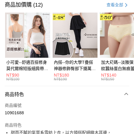
信用卡一次付款
商品加價購 (12)
查看全部
超商取貨付款
LINE Pay
Apple Pay
街口支付
悠遊付
小可愛--舒適百搭修身
內搭--你的大學T疊搭
加大尺碼--淡雅
莫代爾棉短版細肩帶素
神器修飾臀部下擺萬用
紋蠶絲蛋白無痕
Google Pay
色背心(白.黑.灰L-2L)-
內搭裙/遮臀裙(黑2L-
角內褲(白.粉.藍.黃
NT$90
NT$180
NT$140
NT$100
NT$190
NT$150
U582眼圈熊中大尺碼
6L)-Q155眼圈熊中大
3L)-L28眼圈熊
全盈+PAY
尺碼
碼
大哥付你分期
商品特色
相關說明
商品編號
【大哥付你分期使用說明】
AFTEE先享後付
1.本服務由台灣大哥大提供，台灣大哥大用戶可立即使用無須另外申請。
10901688
2.付款方式選擇「大哥付你分期」，訂單成立後會自動跳轉到大哥付的交易
相關說明
流程，驗證手機門號後，選擇欲分期的期數、繳款截止日，確認付款後即完
商品特色
【關於「AFTEE先享後付」】
成交易。
ATM付款
AFTEE先享後付是「在收到商品之後才付款」的支付方式。 讓您購物簡單
甜而不膩的氣質系雪紡上衣，以方領搭配細緻木耳邊，
3.實際核准額度、可分期數及費用金額請依後續交易確認頁面所載為準。