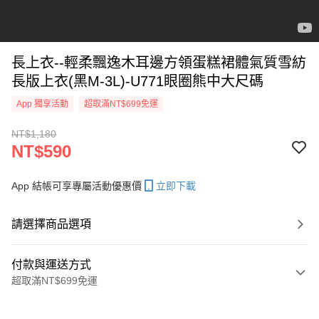
長上衣--輕柔飄逸木耳邊方領蛋糕裙體氣質雪紡
長版上衣(黑M-3L)-U771眼圈熊中大尺碼
App 獨享活動
超取滿NT$699免運
NT$1,180
NT$590
App 結帳可享專屬活動優惠價
立即下載
請選擇商品選項
付款與運送方式
超取滿NT$699免運
付款方式