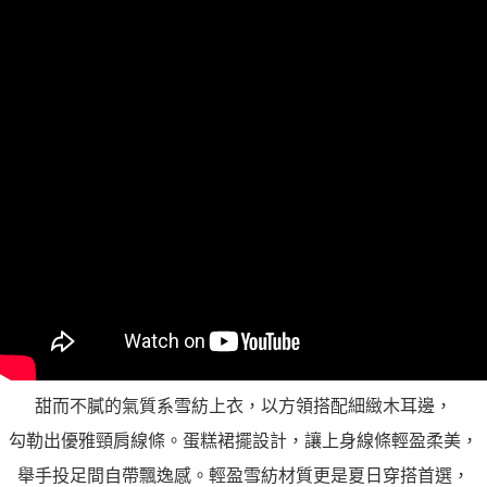
「AFTEE先享後付」，若未經同意申辦者引起之損失，本公司不負相關責
任。
４．使用「AFTEE先享後付」時，將依據個別帳號之用戶狀況，依本公司即
時審查核予不同之上限額度；若仍有額度不足之情形，本公司將視審查結果
請求用戶進行身份認證。
５．嚴禁一人註冊多個帳號或使用他人資訊註冊。若發現惡意使用之情形，
恩沛科技股份有限公司將有權停止該用戶之使用額度並採取法律行動。
甜而不膩的氣質系雪紡上衣，以方領搭配細緻木耳邊，
勾勒出優雅頸肩線條。蛋糕裙擺設計，讓上身線條輕盈柔美，
舉手投足間自帶飄逸感。輕盈雪紡材質更是夏日穿搭首選，