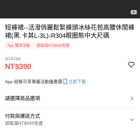
短褲裙--活潑俏麗鬆緊褲頭冰絲花苞高腰休閒褲
裙(黑.卡其L-3L)-R304眼圈熊中大尺碼
App 獨享活動
超取滿NT$699免運
NT$780
NT$390
App 結帳可享專屬活動優惠價
立即下載
請選擇商品選項
付款與運送方式
超取滿NT$699免運
付款方式