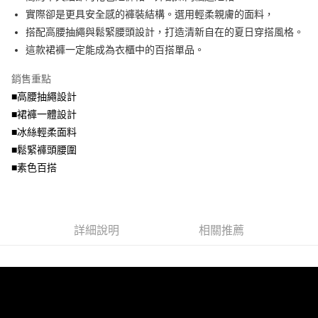
便利好安心！
4.訂單成立30分鐘內，如未前往確認交易或遇審核未通過，訂單將自動取
實際卻是更具安全感的褲裝結構。選用輕柔親膚的面料，
１．簡單：不需註冊會員、不需綁卡、不需儲值。
運送方式
消。如遇「轉專審核」未通過狀況，表示未達大哥付你分期系統評分，恕無
２．便利：只要手機號碼，簡訊認證，即可結帳。
搭配高腰抽繩與鬆緊腰頭設計，打造清新自在的夏日穿搭風格。
法說明評估內容。
３．安心：先確認商品／服務後，再付款。
全家取貨付款
這款裙褲一定能成為衣櫃中的百搭單品。
【繳款方式說明】
1.分期款項不併入電信帳單，「大哥付你分期」於每月結算日後寄送繳費提
每筆NT$70，滿NT$699(含以上)免運費
【「AFTEE先享後付」結帳流程】
醒簡訊。
銷售重點
１．於結帳方式選擇「AFTEE先享後付」後，將跳轉至「AFTEE先享後付」
2.透過簡訊連結打開帳單後，可選擇「超商條碼／台灣大直營門市／銀行轉
付款後全家取貨
結帳頁面，進行簡訊認證並確認金額後，即可完成結帳。
■高腰抽繩設計
帳／街口支付／iPASS MONEY」等通路繳費。
２．訂單成立數日內，您將收到繳費通知簡訊。
每筆NT$70，滿NT$699(含以上)免運費
■裙褲一體設計
３．收到繳費通知簡訊後14天內，點擊此簡訊中的連結，可透過四大超商／
【注意事項】
■冰絲輕柔面料
ATM／網路銀行／等多元方式進行付款，方視為交易完成。
7-11取貨付款
1.本服務係由「台灣大哥大股份有限公司」（以下簡稱本公司）所提供，讓
※ 請注意：結帳手續完成當下不需立刻繳費，但若您需要取消訂單，請聯絡
■鬆緊褲頭腰圍
用戶於交易時，得透過本服務購買商品或服務，並由商店將買賣／分期付款
每筆NT$70，滿NT$799(含以上)免運費
購買商品的店家。未經商家同意取消之訂單仍視為有效，需透過AFTEE先享
買賣價金債權讓與本公司後，依約使用本公司帳單繳交帳款。
■素色百搭
後付繳納相關費用。
2.基於同意付款使用「大哥付你分期」之契約關係目的，商店將以您的個人
付款後7-11取貨
※ 交易是否成功請以「AFTEE先享後付 」之結帳頁面顯示為準，若有關於
資料（包含姓名、電話或地址）提供予台灣大哥大進項蒐集、處理及利用，
是否繳費成功／繳費後需取消欲退款等相關疑問，請聯繫「AFTEE先享後付
每筆NT$70，滿NT$699(含以上)免運費
由本公司與您本人進行分期帳單所需資料之確認、核對及更正。
客戶支援中心」
https://netprotections.freshdesk.com/support/home
3.完整用戶服務條款，請詳閱以下連結：
https://oppay.tw/userRule
宅配
詳細說明
相關推薦
【注意事項】
１．透過由恩沛科技股份有限公司提供之「AFTEE先享後付」服務完成之交
每筆NT$100，滿NT$1,000(含以上)免運費
易，需依本服務之必要範圍內提供個人資料，並將交易相關給付款項請求債
權轉讓予恩沛科技股份有限公司。
２．關於個人資料處理事宜，請瀏覽以下網址：
https://aftee.tw/terms/#terms3
３．未成年的使用者請事先徵得法定代理人或監護人之同意方可使用