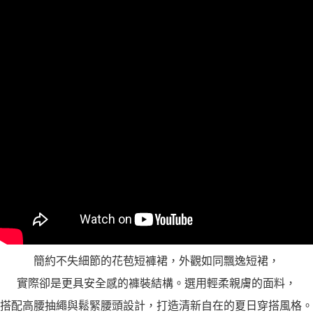
「AFTEE先享後付」，若未經同意申辦者引起之損失，本公司不負相關責
任。
４．使用「AFTEE先享後付」時，將依據個別帳號之用戶狀況，依本公司即
時審查核予不同之上限額度；若仍有額度不足之情形，本公司將視審查結果
請求用戶進行身份認證。
５．嚴禁一人註冊多個帳號或使用他人資訊註冊。若發現惡意使用之情形，
恩沛科技股份有限公司將有權停止該用戶之使用額度並採取法律行動。
簡約不失細節的花苞短褲裙，外觀如同飄逸短裙，
實際卻是更具安全感的褲裝結構。選用輕柔親膚的面料，
搭配高腰抽繩與鬆緊腰頭設計，打造清新自在的夏日穿搭風格。