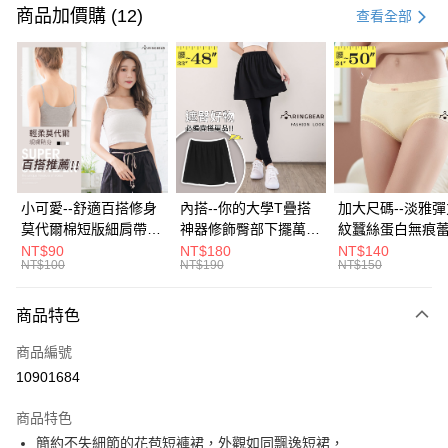
信用卡一次付款
商品加價購 (12)
查看全部
超商取貨付款
LINE Pay
Apple Pay
街口支付
悠遊付
小可愛--舒適百搭修身
內搭--你的大學T疊搭
加大尺碼--淡雅
莫代爾棉短版細肩帶素
神器修飾臀部下擺萬用
紋蠶絲蛋白無痕
Google Pay
色背心(白.黑.灰L-2L)-
內搭裙/遮臀裙(黑2L-
角內褲(白.粉.藍.黃
NT$90
NT$180
NT$140
NT$100
NT$190
NT$150
U582眼圈熊中大尺碼
6L)-Q155眼圈熊中大
3L)-L28眼圈熊
全盈+PAY
尺碼
碼
大哥付你分期
商品特色
相關說明
商品編號
【大哥付你分期使用說明】
AFTEE先享後付
1.本服務由台灣大哥大提供，台灣大哥大用戶可立即使用無須另外申請。
10901684
2.付款方式選擇「大哥付你分期」，訂單成立後會自動跳轉到大哥付的交易
相關說明
流程，驗證手機門號後，選擇欲分期的期數、繳款截止日，確認付款後即完
商品特色
【關於「AFTEE先享後付」】
成交易。
ATM付款
AFTEE先享後付是「在收到商品之後才付款」的支付方式。 讓您購物簡單
簡約不失細節的花苞短褲裙，外觀如同飄逸短裙，
3.實際核准額度、可分期數及費用金額請依後續交易確認頁面所載為準。