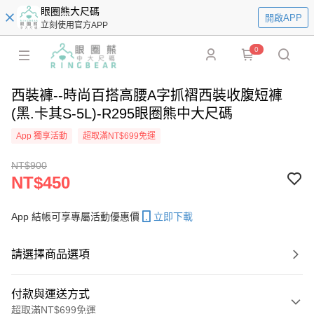
眼圈熊大尺碼
開啟APP
立刻使用官方APP
0
西裝褲--時尚百搭高腰A字抓褶西裝收腹短褲
(黑.卡其S-5L)-R295眼圈熊中大尺碼
App 獨享活動
超取滿NT$699免運
NT$900
NT$450
App 結帳可享專屬活動優惠價
立即下載
請選擇商品選項
付款與運送方式
超取滿NT$699免運