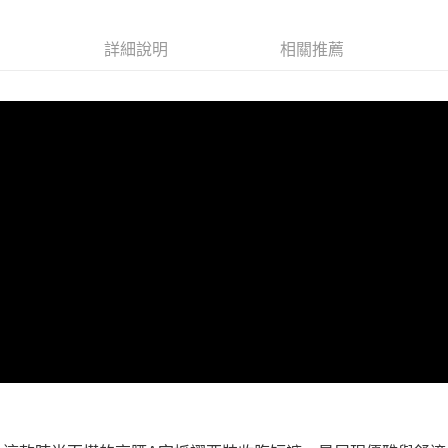
２．關於個人資料處理事宜，請瀏覽以下網址：
https://aftee.tw/terms/#terms3
３．未成年的使用者請事先徵得法定代理人或監護人之同意方可使用
詳細說明
相關推薦
「AFTEE先享後付」，若未經同意申辦者引起之損失，本公司不負相關責
任。
４．使用「AFTEE先享後付」時，將依據個別帳號之用戶狀況，依本公司即
時審查核予不同之上限額度；若仍有額度不足之情形，本公司將視審查結果
請求用戶進行身份認證。
５．嚴禁一人註冊多個帳號或使用他人資訊註冊。若發現惡意使用之情形，
恩沛科技股份有限公司將有權停止該用戶之使用額度並採取法律行動。