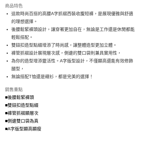
流程，驗證手機門號後，選擇欲分期的期數、繳款截止日，確認付款後即完
商品特色
【關於「AFTEE先享後付」】
成交易。
ATM付款
AFTEE先享後付是「在收到商品之後才付款」的支付方式。 讓您購物簡單
這款時尚百搭的高腰A字抓褶西裝收腹短褲，是展現優雅與舒適
3.實際核准額度、可分期數及費用金額請依後續交易確認頁面所載為準。
便利好安心！
4.訂單成立30分鐘內，如未前往確認交易或遇審核未通過，訂單將自動取
的理想選擇。
１．簡單：不需註冊會員、不需綁卡、不需儲值。
運送方式
消。如遇「轉專審核」未通過狀況，表示未達大哥付你分期系統評分，恕無
２．便利：只要手機號碼，簡訊認證，即可結帳。
後腰鬆緊褲頭設計，讓穿著更加自在，無論是工作還是休閒都能
法說明評估內容。
３．安心：先確認商品／服務後，再付款。
全家取貨付款
輕鬆搭配。
【繳款方式說明】
1.分期款項不併入電信帳單，「大哥付你分期」於每月結算日後寄送繳費提
每筆NT$70，滿NT$699(含以上)免運費
雙鈕扣造型點綴增添了時尚感，讓整體造型更加立體。
【「AFTEE先享後付」結帳流程】
醒簡訊。
１．於結帳方式選擇「AFTEE先享後付」後，將跳轉至「AFTEE先享後付」
褲管抓褶設計展現層次感，側邊的雙口袋則兼具實用性，
2.透過簡訊連結打開帳單後，可選擇「超商條碼／台灣大直營門市／銀行轉
付款後全家取貨
結帳頁面，進行簡訊認證並確認金額後，即可完成結帳。
帳／街口支付／iPASS MONEY」等通路繳費。
為你的造型增添靈活性。A字版型設計，不僅顯高還能有效修飾
２．訂單成立數日內，您將收到繳費通知簡訊。
每筆NT$70，滿NT$699(含以上)免運費
３．收到繳費通知簡訊後14天內，點擊此簡訊中的連結，可透過四大超商／
腿型，
【注意事項】
ATM／網路銀行／等多元方式進行付款，方視為交易完成。
無論搭配T恤還是襯衫，都是完美的選擇！
7-11取貨付款
1.本服務係由「台灣大哥大股份有限公司」（以下簡稱本公司）所提供，讓
※ 請注意：結帳手續完成當下不需立刻繳費，但若您需要取消訂單，請聯絡
用戶於交易時，得透過本服務購買商品或服務，並由商店將買賣／分期付款
每筆NT$70，滿NT$799(含以上)免運費
購買商品的店家。未經商家同意取消之訂單仍視為有效，需透過AFTEE先享
買賣價金債權讓與本公司後，依約使用本公司帳單繳交帳款。
銷售重點
後付繳納相關費用。
2.基於同意付款使用「大哥付你分期」之契約關係目的，商店將以您的個人
付款後7-11取貨
※ 交易是否成功請以「AFTEE先享後付 」之結帳頁面顯示為準，若有關於
■後腰鬆緊褲頭
資料（包含姓名、電話或地址）提供予台灣大哥大進項蒐集、處理及利用，
是否繳費成功／繳費後需取消欲退款等相關疑問，請聯繫「AFTEE先享後付
■雙鈕扣造型點綴
每筆NT$70，滿NT$699(含以上)免運費
由本公司與您本人進行分期帳單所需資料之確認、核對及更正。
客戶支援中心」
https://netprotections.freshdesk.com/support/home
3.完整用戶服務條款，請詳閱以下連結：
https://oppay.tw/userRule
■褲管抓褶顯層次
宅配
【注意事項】
■側邊雙口袋為真
１．透過由恩沛科技股份有限公司提供之「AFTEE先享後付」服務完成之交
每筆NT$100，滿NT$1,000(含以上)免運費
■A字版型顯高顯瘦
易，需依本服務之必要範圍內提供個人資料，並將交易相關給付款項請求債
權轉讓予恩沛科技股份有限公司。