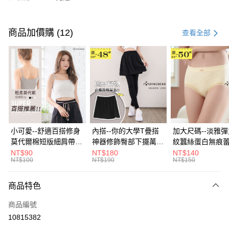
付款方式
信用卡一次付款
商品加價購 (12)
查看全部
超商取貨付款
LINE Pay
Apple Pay
街口支付
悠遊付
小可愛--舒適百搭修身
內搭--你的大學T疊搭
加大尺碼--淡雅
莫代爾棉短版細肩帶素
神器修飾臀部下擺萬用
紋蠶絲蛋白無痕
Google Pay
色背心(白.黑.灰L-2L)-
內搭裙/遮臀裙(黑2L-
角內褲(白.粉.藍.黃
NT$90
NT$180
NT$140
NT$100
NT$190
NT$150
U582眼圈熊中大尺碼
6L)-Q155眼圈熊中大
3L)-L28眼圈熊
全盈+PAY
尺碼
碼
大哥付你分期
商品特色
相關說明
商品編號
【大哥付你分期使用說明】
AFTEE先享後付
1.本服務由台灣大哥大提供，台灣大哥大用戶可立即使用無須另外申請。
10815382
2.付款方式選擇「大哥付你分期」，訂單成立後會自動跳轉到大哥付的交易
相關說明