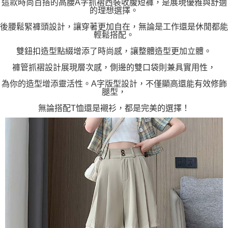
這款時尚百搭的高腰A字抓褶西裝收腹短褲，是展現優雅與舒適
的理想選擇。
後腰鬆緊褲頭設計，讓穿著更加自在，無論是工作還是休閒都能
輕鬆搭配。
雙鈕扣造型點綴增添了時尚感，讓整體造型更加立體。
褲管抓褶設計展現層次感，側邊的雙口袋則兼具實用性，
為你的造型增添靈活性。A字版型設計，不僅顯高還能有效修飾
腿型，
無論搭配T恤還是襯衫，都是完美的選擇！