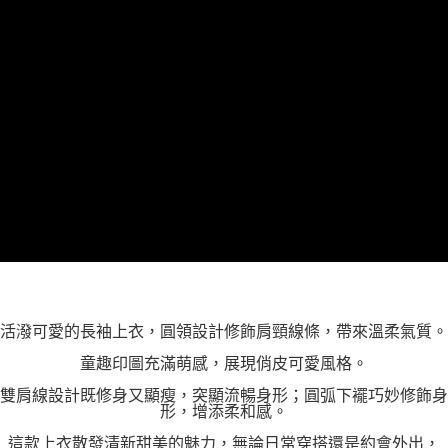
「AFTEE先享後付」，若未經同意申辦者引起之損失，本公司不負相關責
任。
４．使用「AFTEE先享後付」時，將依據個別帳號之用戶狀況，依本公司即
時審查核予不同之上限額度；若仍有額度不足之情形，本公司將視審查結果
請求用戶進行身份認證。
５．嚴禁一人註冊多個帳號或使用他人資訊註冊。若發現惡意使用之情形，
恩沛科技股份有限公司將有權停止該用戶之使用額度並採取法律行動。
活潑可愛的長袖上衣，圓領設計修飾肩頸線條，帶來溫柔氣質。
童趣印圖充滿萌感，展現俏皮可愛風格。
雙肩線設計既修身又顯瘦，突顯流暢身形；圓弧下襬巧妙修飾身
形，增添柔和感。
這款上衣散發清新甜美的魅力，無論日常穿搭還是約會外出，