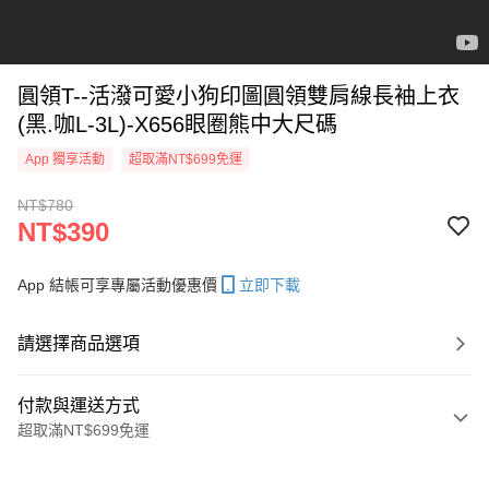
圓領T--活潑可愛小狗印圖圓領雙肩線長袖上衣
(黑.咖L-3L)-X656眼圈熊中大尺碼
App 獨享活動
超取滿NT$699免運
NT$780
NT$390
App 結帳可享專屬活動優惠價
立即下載
請選擇商品選項
付款與運送方式
超取滿NT$699免運
付款方式