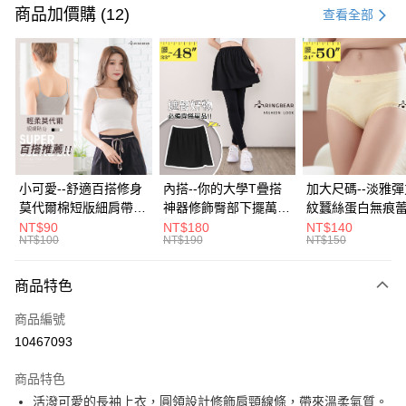
信用卡一次付款
商品加價購 (12)
查看全部
超商取貨付款
LINE Pay
Apple Pay
街口支付
悠遊付
小可愛--舒適百搭修身
內搭--你的大學T疊搭
加大尺碼--淡雅
莫代爾棉短版細肩帶素
神器修飾臀部下擺萬用
紋蠶絲蛋白無痕
Google Pay
色背心(白.黑.灰L-2L)-
內搭裙/遮臀裙(黑2L-
角內褲(白.粉.藍.黃
NT$90
NT$180
NT$140
NT$100
NT$190
NT$150
U582眼圈熊中大尺碼
6L)-Q155眼圈熊中大
3L)-L28眼圈熊
全盈+PAY
尺碼
碼
大哥付你分期
商品特色
相關說明
商品編號
【大哥付你分期使用說明】
AFTEE先享後付
1.本服務由台灣大哥大提供，台灣大哥大用戶可立即使用無須另外申請。
10467093
2.付款方式選擇「大哥付你分期」，訂單成立後會自動跳轉到大哥付的交易
相關說明
流程，驗證手機門號後，選擇欲分期的期數、繳款截止日，確認付款後即完
商品特色
【關於「AFTEE先享後付」】
成交易。
ATM付款
AFTEE先享後付是「在收到商品之後才付款」的支付方式。 讓您購物簡單
活潑可愛的長袖上衣，圓領設計修飾肩頸線條，帶來溫柔氣質。
3.實際核准額度、可分期數及費用金額請依後續交易確認頁面所載為準。