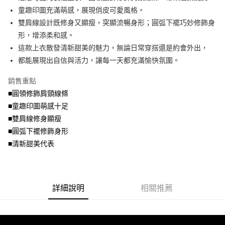
便利好安心！
4.訂單成立30分鐘內，如未前往確認交易或遇審核未通過，訂單將自動取
童趣印圖充滿萌感，展現俏皮可愛風格。
１．簡單：不需註冊會員、不需綁卡、不需儲值。
運送方式
消。如遇「轉專審核」未通過狀況，表示未達大哥付你分期系統評分，恕無
２．便利：只要手機號碼，簡訊認證，即可結帳。
雙肩線設計既修身又顯瘦，突顯流暢身形；圓弧下襬巧妙修飾身
法說明評估內容。
３．安心：先確認商品／服務後，再付款。
全家取貨付款
形，增添柔和感。
【繳款方式說明】
1.分期款項不併入電信帳單，「大哥付你分期」於每月結算日後寄送繳費提
每筆NT$70，滿NT$699(含以上)免運費
這款上衣散發清新甜美的魅力，無論日常穿搭還是約會外出，
【「AFTEE先享後付」結帳流程】
醒簡訊。
１．於結帳方式選擇「AFTEE先享後付」後，將跳轉至「AFTEE先享後付」
都能展現出自信與活力，讓每一天都充滿愉快氛圍。
2.透過簡訊連結打開帳單後，可選擇「超商條碼／台灣大直營門市／銀行轉
付款後全家取貨
結帳頁面，進行簡訊認證並確認金額後，即可完成結帳。
帳／街口支付／iPASS MONEY」等通路繳費。
２．訂單成立數日內，您將收到繳費通知簡訊。
每筆NT$70，滿NT$699(含以上)免運費
銷售重點
３．收到繳費通知簡訊後14天內，點擊此簡訊中的連結，可透過四大超商／
【注意事項】
■圓領修飾肩頸線條
ATM／網路銀行／等多元方式進行付款，方視為交易完成。
7-11取貨付款
1.本服務係由「台灣大哥大股份有限公司」（以下簡稱本公司）所提供，讓
※ 請注意：結帳手續完成當下不需立刻繳費，但若您需要取消訂單，請聯絡
■童趣印圖萌感十足
用戶於交易時，得透過本服務購買商品或服務，並由商店將買賣／分期付款
每筆NT$70，滿NT$799(含以上)免運費
購買商品的店家。未經商家同意取消之訂單仍視為有效，需透過AFTEE先享
買賣價金債權讓與本公司後，依約使用本公司帳單繳交帳款。
■雙肩線修身顯瘦
後付繳納相關費用。
2.基於同意付款使用「大哥付你分期」之契約關係目的，商店將以您的個人
付款後7-11取貨
※ 交易是否成功請以「AFTEE先享後付 」之結帳頁面顯示為準，若有關於
■圓弧下襬修飾身形
資料（包含姓名、電話或地址）提供予台灣大哥大進項蒐集、處理及利用，
是否繳費成功／繳費後需取消欲退款等相關疑問，請聯繫「AFTEE先享後付
■清新甜美代表
每筆NT$70，滿NT$699(含以上)免運費
由本公司與您本人進行分期帳單所需資料之確認、核對及更正。
客戶支援中心」
https://netprotections.freshdesk.com/support/home
3.完整用戶服務條款，請詳閱以下連結：
https://oppay.tw/userRule
宅配
【注意事項】
１．透過由恩沛科技股份有限公司提供之「AFTEE先享後付」服務完成之交
每筆NT$100，滿NT$1,000(含以上)免運費
易，需依本服務之必要範圍內提供個人資料，並將交易相關給付款項請求債
詳細說明
相關推薦
權轉讓予恩沛科技股份有限公司。
２．關於個人資料處理事宜，請瀏覽以下網址：
https://aftee.tw/terms/#terms3
３．未成年的使用者請事先徵得法定代理人或監護人之同意方可使用