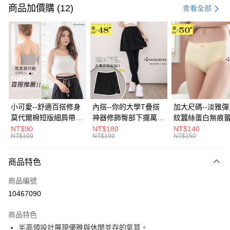
信用卡一次付款
商品加價購 (12)
查看全部
超商取貨付款
LINE Pay
Apple Pay
街口支付
悠遊付
小可愛--舒適百搭修身
內搭--你的大學T疊搭
加大尺碼--淡雅
莫代爾棉短版細肩帶素
神器修飾臀部下擺萬用
紋蠶絲蛋白無痕
Google Pay
色背心(白.黑.灰L-2L)-
內搭裙/遮臀裙(黑2L-
角內褲(白.粉.藍.黃
NT$90
NT$180
NT$140
NT$100
NT$190
NT$150
U582眼圈熊中大尺碼
6L)-Q155眼圈熊中大
3L)-L28眼圈熊
全盈+PAY
尺碼
碼
大哥付你分期
商品特色
相關說明
商品編號
【大哥付你分期使用說明】
AFTEE先享後付
1.本服務由台灣大哥大提供，台灣大哥大用戶可立即使用無須另外申請。
10467090
2.付款方式選擇「大哥付你分期」，訂單成立後會自動跳轉到大哥付的交易
相關說明
流程，驗證手機門號後，選擇欲分期的期數、繳款截止日，確認付款後即完
商品特色
【關於「AFTEE先享後付」】
成交易。
ATM付款
AFTEE先享後付是「在收到商品之後才付款」的支付方式。 讓您購物簡單
半高領設計展現優雅與休閒並存的氣質。
3.實際核准額度、可分期數及費用金額請依後續交易確認頁面所載為準。