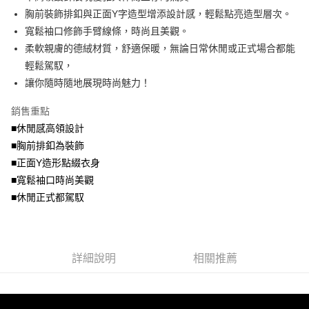
便利好安心！
4.訂單成立30分鐘內，如未前往確認交易或遇審核未通過，訂單將自動取
胸前裝飾排釦與正面Y字造型增添設計感，輕鬆點亮造型層次。
１．簡單：不需註冊會員、不需綁卡、不需儲值。
運送方式
消。如遇「轉專審核」未通過狀況，表示未達大哥付你分期系統評分，恕無
２．便利：只要手機號碼，簡訊認證，即可結帳。
寬鬆袖口修飾手臂線條，時尚且美觀。
法說明評估內容。
３．安心：先確認商品／服務後，再付款。
全家取貨付款
柔軟親膚的德絨材質，舒適保暖，無論日常休閒或正式場合都能
【繳款方式說明】
1.分期款項不併入電信帳單，「大哥付你分期」於每月結算日後寄送繳費提
每筆NT$70，滿NT$699(含以上)免運費
輕鬆駕馭，
【「AFTEE先享後付」結帳流程】
醒簡訊。
１．於結帳方式選擇「AFTEE先享後付」後，將跳轉至「AFTEE先享後付」
讓你隨時隨地展現時尚魅力！
2.透過簡訊連結打開帳單後，可選擇「超商條碼／台灣大直營門市／銀行轉
付款後全家取貨
結帳頁面，進行簡訊認證並確認金額後，即可完成結帳。
帳／街口支付／iPASS MONEY」等通路繳費。
２．訂單成立數日內，您將收到繳費通知簡訊。
每筆NT$70，滿NT$699(含以上)免運費
銷售重點
３．收到繳費通知簡訊後14天內，點擊此簡訊中的連結，可透過四大超商／
【注意事項】
■休閒感高領設計
ATM／網路銀行／等多元方式進行付款，方視為交易完成。
7-11取貨付款
1.本服務係由「台灣大哥大股份有限公司」（以下簡稱本公司）所提供，讓
※ 請注意：結帳手續完成當下不需立刻繳費，但若您需要取消訂單，請聯絡
■胸前排釦為裝飾
用戶於交易時，得透過本服務購買商品或服務，並由商店將買賣／分期付款
每筆NT$70，滿NT$799(含以上)免運費
購買商品的店家。未經商家同意取消之訂單仍視為有效，需透過AFTEE先享
買賣價金債權讓與本公司後，依約使用本公司帳單繳交帳款。
■正面Y造形點綴衣身
後付繳納相關費用。
2.基於同意付款使用「大哥付你分期」之契約關係目的，商店將以您的個人
付款後7-11取貨
※ 交易是否成功請以「AFTEE先享後付 」之結帳頁面顯示為準，若有關於
■寬鬆袖口時尚美觀
資料（包含姓名、電話或地址）提供予台灣大哥大進項蒐集、處理及利用，
是否繳費成功／繳費後需取消欲退款等相關疑問，請聯繫「AFTEE先享後付
■休閒正式都駕馭
每筆NT$70，滿NT$699(含以上)免運費
由本公司與您本人進行分期帳單所需資料之確認、核對及更正。
客戶支援中心」
https://netprotections.freshdesk.com/support/home
3.完整用戶服務條款，請詳閱以下連結：
https://oppay.tw/userRule
宅配
【注意事項】
１．透過由恩沛科技股份有限公司提供之「AFTEE先享後付」服務完成之交
每筆NT$100，滿NT$1,000(含以上)免運費
易，需依本服務之必要範圍內提供個人資料，並將交易相關給付款項請求債
詳細說明
相關推薦
權轉讓予恩沛科技股份有限公司。
２．關於個人資料處理事宜，請瀏覽以下網址：
https://aftee.tw/terms/#terms3
３．未成年的使用者請事先徵得法定代理人或監護人之同意方可使用