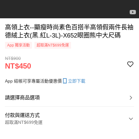
高領上衣--顯瘦時尚素色百搭半高領假兩件長袖
德絨上衣(黑.紅L-3L)-X652眼圈熊中大尺碼
App 獨享活動
超取滿NT$699免運
NT$900
NT$450
App 結帳可享專屬活動優惠價
立即下載
請選擇商品選項
付款與運送方式
超取滿NT$699免運
付款方式