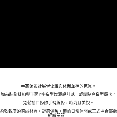
「AFTEE先享後付」，若未經同意申辦者引起之損失，本公司不負相關責
任。
４．使用「AFTEE先享後付」時，將依據個別帳號之用戶狀況，依本公司即
時審查核予不同之上限額度；若仍有額度不足之情形，本公司將視審查結果
請求用戶進行身份認證。
５．嚴禁一人註冊多個帳號或使用他人資訊註冊。若發現惡意使用之情形，
恩沛科技股份有限公司將有權停止該用戶之使用額度並採取法律行動。
半高領設計展現優雅與休閒並存的氣質。
胸前裝飾排釦與正面Y字造型增添設計感，輕鬆點亮造型層次。
寬鬆袖口修飾手臂線條，時尚且美觀。
柔軟親膚的德絨材質，舒適保暖，無論日常休閒或正式場合都能
輕鬆駕馭，